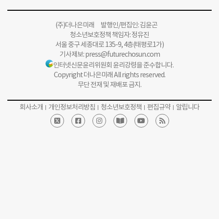
(주)더나은미래 발행인/편집인: 김윤곤
청소년보호정책 책임자: 정유진
서울 중구 세종대로 135-9, 4층(태평로1가)
기사제보:
press@futurechosun.com
인터넷신문윤리위원회 윤리강령을 준수합니다.
Copyright 더나은미래 All rights reserved.
무단 전재 및 재배포 금지.
회사소개
개인정보처리방침
청소년보호정책
편집규약
알립니다