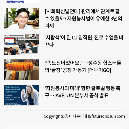
[사회혁신발언대] 관리에서 관계로 갈
수 있을까? 자원봉사법이 유예한 3년의
과제
‘사람책’이 된 CJ 임직원, 진로 수업을 바
꾸다
“속도전이었어요!”…성수동 힙스터들
의 ‘귤청’ 공장 가동기 [더나미GO]
‘자원봉사의 미래’ 향한 글로벌 행동 촉
구…IAVE, UN 본부서 공식 발표
Copyrights ⓒ 더나은미래 & futurechosun.com