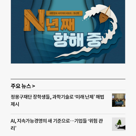
주요 뉴스 >
정몽구재단 장학생들, 과학기술로 ‘미래 난제’ 해법
제시
AI, 지속가능경영의 새 기준으로…기업들 ‘위험 관
리’