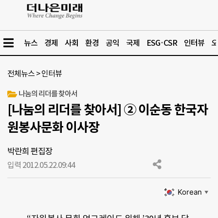
뉴스
경제
사회
환경
공익
국제
ESG·CSR
인터뷰
오
전체뉴스
>
인터뷰
나눔의 리더를 찾아서
[나눔의 리더를 찾아서] ② 이순동 한국자
원봉사문화 이사장
박란희 편집장
입력 2012.05.22.
09:44
Korean
▼