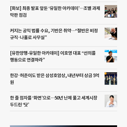
[화보] 최종 발표 앞둔 ‘유일한 아카데미’…조별 과제
막판 점검
커지는 공익 법률 수요, 기반은 취약…“절반은 비정
규직·나홀로 사무실”
[유한양행-유일한 아카데미] 이호영 대표 “선의를
행동으로 연결하라”
한강·허준이도 받은 삼성호암상, 내년부터 상금 5억
원
한 줄 점자를 ‘화면’으로…50년 난제 풀고 세계시장
두드린 ‘닷’