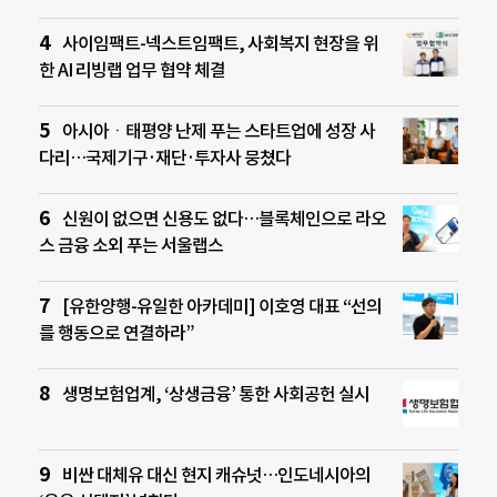
사이임팩트-넥스트임팩트, 사회복지 현장을 위
한 AI 리빙랩 업무 협약 체결
아시아ㆍ태평양 난제 푸는 스타트업에 성장 사
다리…국제기구·재단·투자사 뭉쳤다
신원이 없으면 신용도 없다…블록체인으로 라오
스 금융 소외 푸는 서울랩스
[유한양행-유일한 아카데미] 이호영 대표 “선의
를 행동으로 연결하라”
생명보험업계, ‘상생금융’ 통한 사회공헌 실시
비싼 대체유 대신 현지 캐슈넛…인도네시아의