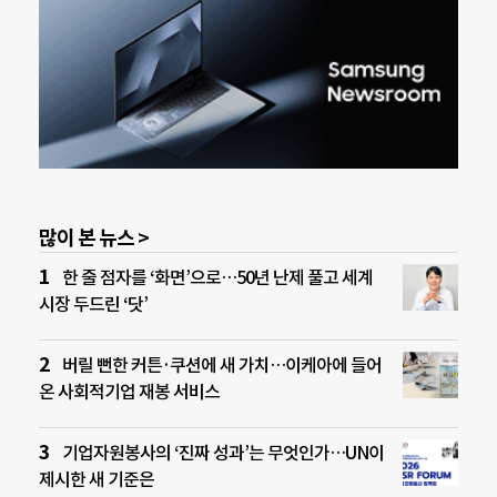
많이 본 뉴스 >
한 줄 점자를 ‘화면’으로…50년 난제 풀고 세계
시장 두드린 ‘닷’
버릴 뻔한 커튼·쿠션에 새 가치…이케아에 들어
온 사회적기업 재봉 서비스
기업자원봉사의 ‘진짜 성과’는 무엇인가…UN이
제시한 새 기준은