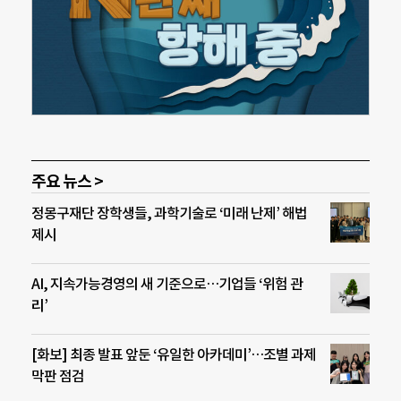
주요 뉴스 >
정몽구재단 장학생들, 과학기술로 ‘미래 난제’ 해법
제시
AI, 지속가능경영의 새 기준으로…기업들 ‘위험 관
리’
[화보] 최종 발표 앞둔 ‘유일한 아카데미’…조별 과제
막판 점검