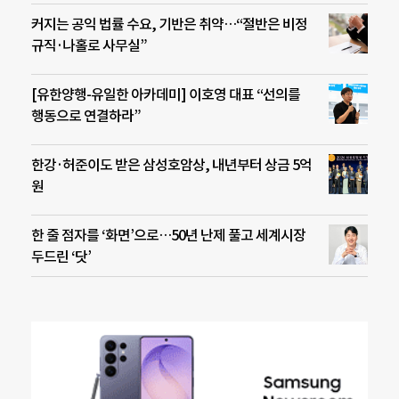
커지는 공익 법률 수요, 기반은 취약…“절반은 비정
규직·나홀로 사무실”
[유한양행-유일한 아카데미] 이호영 대표 “선의를
행동으로 연결하라”
한강·허준이도 받은 삼성호암상, 내년부터 상금 5억
원
한 줄 점자를 ‘화면’으로…50년 난제 풀고 세계시장
두드린 ‘닷’