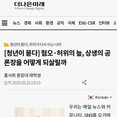
뉴스
경제
사회
환경
공익
국제
ESG·CSR
인터뷰
오
청년이 묻다, 우리가 다시 쓰는 나라
[청년이 묻다] 혐오·허위의 늪, 상생의 공
론장을 어떻게 되살릴까
홍서희 중앙대 재학생
입력 2025.05.23.
19:10
Korean
▼
우리는 매일 뉴스와 커
뮤니티, SNS를 오가며