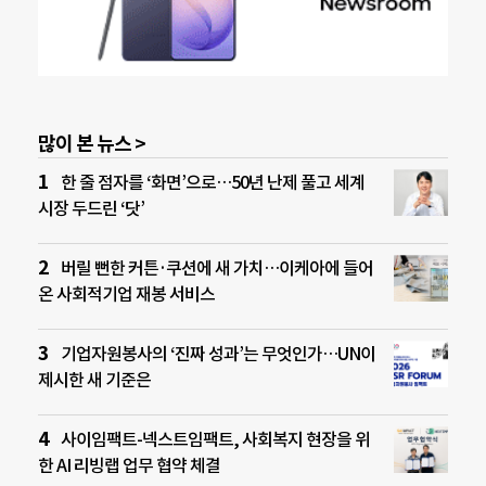
많이 본 뉴스 >
한 줄 점자를 ‘화면’으로…50년 난제 풀고 세계
시장 두드린 ‘닷’
버릴 뻔한 커튼·쿠션에 새 가치…이케아에 들어
온 사회적기업 재봉 서비스
기업자원봉사의 ‘진짜 성과’는 무엇인가…UN이
제시한 새 기준은
사이임팩트-넥스트임팩트, 사회복지 현장을 위
한 AI 리빙랩 업무 협약 체결