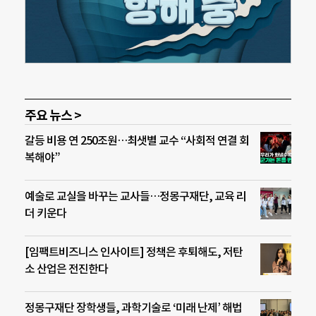
주요 뉴스 >
갈등 비용 연 250조원…최샛별 교수 “사회적 연결 회
복해야”
예술로 교실을 바꾸는 교사들…정몽구재단, 교육 리
더 키운다
[임팩트비즈니스 인사이트] 정책은 후퇴해도, 저탄
소 산업은 전진한다
정몽구재단 장학생들, 과학기술로 ‘미래 난제’ 해법