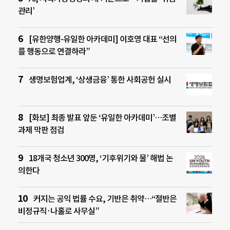
관리’
[유한양행-유일한 아카데미] 이호영 대표 “선의
를 행동으로 연결하라”
생명보험업계, ‘상생금융’ 통한 사회공헌 실시
[화보] 최종 발표 앞둔 ‘유일한 아카데미’…조별
과제 막판 점검
18개국 청소년 300명, ‘기후위기와 물’ 해법 논
의한다
커지는 공익 법률 수요, 기반은 취약…“절반은
비정규직·나홀로 사무실”