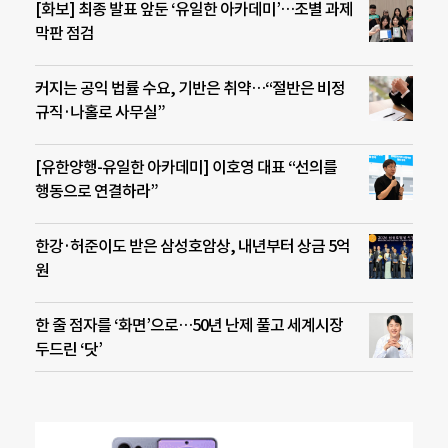
[화보] 최종 발표 앞둔 ‘유일한 아카데미’…조별 과제
막판 점검
커지는 공익 법률 수요, 기반은 취약…“절반은 비정
규직·나홀로 사무실”
[유한양행-유일한 아카데미] 이호영 대표 “선의를
행동으로 연결하라”
한강·허준이도 받은 삼성호암상, 내년부터 상금 5억
원
한 줄 점자를 ‘화면’으로…50년 난제 풀고 세계시장
두드린 ‘닷’