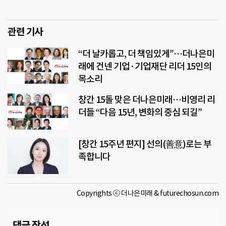
관련 기사
“더 날카롭고, 더 책임있게”…더나은미
래에 건넨 기업·기업재단 리더 15인의
목소리
창간 15돌 맞은 더나은미래…비영리 리
더들 “다음 15년, 변화의 중심 되길”
[창간 15주년 편지] 선의(善意)로는 부
족합니다
Copyrights ⓒ 더나은미래 & futurechosun.com
댓글 작성