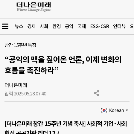
뉴스
경제
사회
환경
공익
국제
ESG·CSR
인터뷰
오
창간 15주년 특집
“공익의 맥을 짚어온 언론, 이제 변화의
흐름을 촉진하라”
더나은미래
입력 2025.05.28.
07:40
Korean
▼
[더나은미래 창간 15주년 기념 축사] 사회적 기업·사회
혁신 공공기관 리더 12人