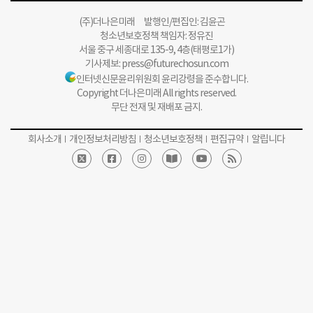
(주)더나은미래 발행인/편집인: 김윤곤
청소년보호정책 책임자: 정유진
서울 중구 세종대로 135-9, 4층(태평로1가)
기사제보:
press@futurechosun.com
인터넷신문윤리위원회 윤리강령을 준수합니다.
Copyright 더나은미래 All rights reserved.
무단 전재 및 재배포 금지.
회사소개
개인정보처리방침
청소년보호정책
편집규약
알립니다