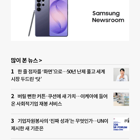
많이 본 뉴스 >
한 줄 점자를 ‘화면’으로…50년 난제 풀고 세계
시장 두드린 ‘닷’
버릴 뻔한 커튼·쿠션에 새 가치…이케아에 들어
온 사회적기업 재봉 서비스
기업자원봉사의 ‘진짜 성과’는 무엇인가…UN이
제시한 새 기준은