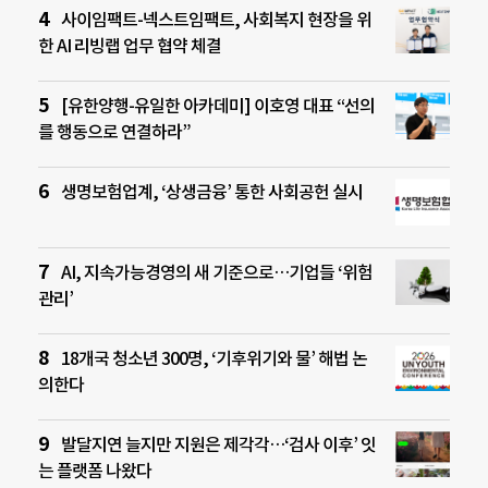
사이임팩트-넥스트임팩트, 사회복지 현장을 위
한 AI 리빙랩 업무 협약 체결
[유한양행-유일한 아카데미] 이호영 대표 “선의
를 행동으로 연결하라”
생명보험업계, ‘상생금융’ 통한 사회공헌 실시
AI, 지속가능경영의 새 기준으로…기업들 ‘위험
관리’
18개국 청소년 300명, ‘기후위기와 물’ 해법 논
의한다
발달지연 늘지만 지원은 제각각…‘검사 이후’ 잇
는 플랫폼 나왔다