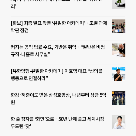
리’
[화보] 최종 발표 앞둔 ‘유일한 아카데미’…조별 과제
막판 점검
커지는 공익 법률 수요, 기반은 취약…“절반은 비정
규직·나홀로 사무실”
[유한양행-유일한 아카데미] 이호영 대표 “선의를
행동으로 연결하라”
한강·허준이도 받은 삼성호암상, 내년부터 상금 5억
원
한 줄 점자를 ‘화면’으로…50년 난제 풀고 세계시장
두드린 ‘닷’