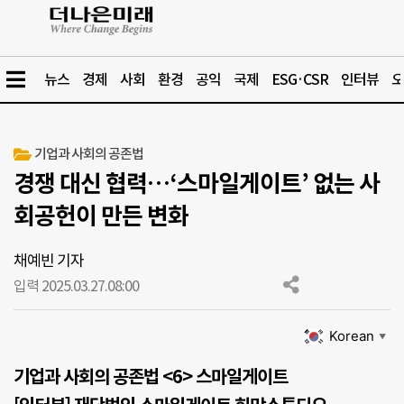
뉴스
경제
사회
환경
공익
국제
ESG·CSR
인터뷰
오
기업과 사회의 공존법
경쟁 대신 협력…‘스마일게이트’ 없는 사
회공헌이 만든 변화
채예빈 기자
입력 2025.03.27.
08:00
Korean
▼
기업과 사회의 공존법 <6>
스마일게이트