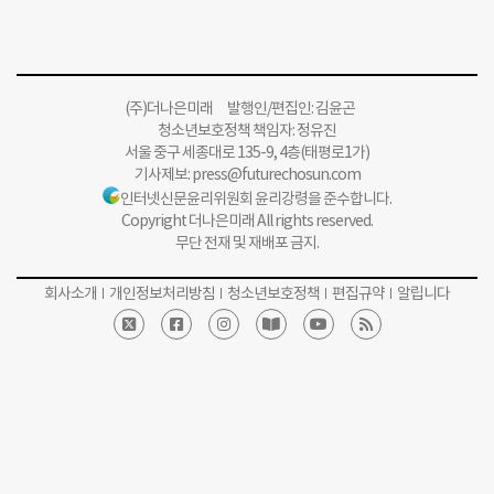
(주)더나은미래 발행인/편집인: 김윤곤
청소년보호정책 책임자: 정유진
서울 중구 세종대로 135-9, 4층(태평로1가)
기사제보:
press@futurechosun.com
인터넷신문윤리위원회 윤리강령을 준수합니다.
Copyright 더나은미래 All rights reserved.
무단 전재 및 재배포 금지.
회사소개
개인정보처리방침
청소년보호정책
편집규약
알립니다