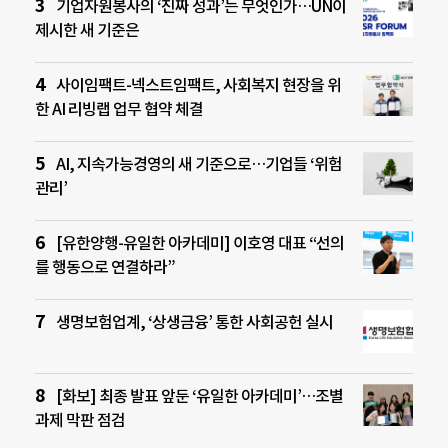
기업자원봉사의 ‘진짜 성과’는 무엇인가…UN이
제시한 새 기준은
사이임팩트-넥스트임팩트, 사회복지 현장을 위
한 AI 리빙랩 업무 협약 체결
AI, 지속가능경영의 새 기준으로…기업들 ‘위험
관리’
[유한양행-유일한 아카데미] 이호영 대표 “선의
를 행동으로 연결하라”
생명보험업계, ‘상생금융’ 통한 사회공헌 실시
[화보] 최종 발표 앞둔 ‘유일한 아카데미’…조별
과제 막판 점검