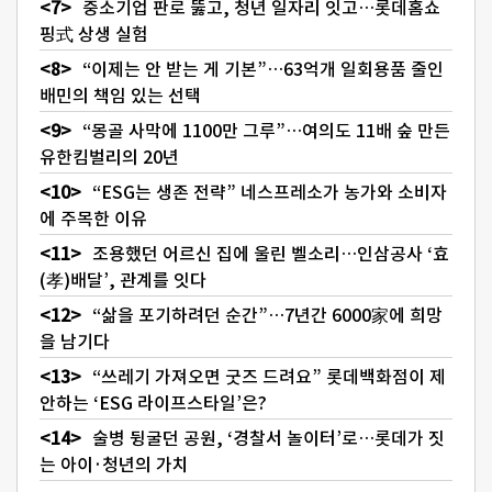
중소기업 판로 뚫고, 청년 일자리 잇고…롯데홈쇼
핑式 상생 실험
“이제는 안 받는 게 기본”…63억개 일회용품 줄인
배민의 책임 있는 선택
“몽골 사막에 1100만 그루”…여의도 11배 숲 만든
유한킴벌리의 20년
“ESG는 생존 전략” 네스프레소가 농가와 소비자
에 주목한 이유
조용했던 어르신 집에 울린 벨소리…인삼공사 ‘효
(孝)배달’, 관계를 잇다
“삶을 포기하려던 순간”…7년간 6000家에 희망
을 남기다
“쓰레기 가져오면 굿즈 드려요” 롯데백화점이 제
안하는 ‘ESG 라이프스타일’은?
술병 뒹굴던 공원, ‘경찰서 놀이터’로…롯데가 짓
는 아이·청년의 가치