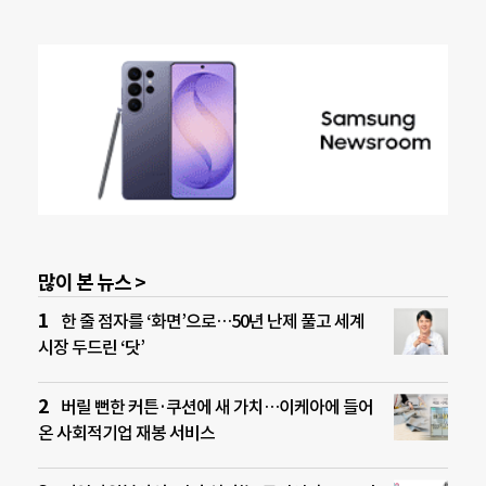
많이 본 뉴스 >
한 줄 점자를 ‘화면’으로…50년 난제 풀고 세계
시장 두드린 ‘닷’
버릴 뻔한 커튼·쿠션에 새 가치…이케아에 들어
온 사회적기업 재봉 서비스