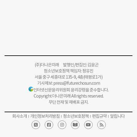
(주)더나은미래 발행인/편집인: 김윤곤
청소년보호정책 책임자: 정유진
서울 중구 세종대로 135-9, 4층(태평로1가)
기사제보:
press@futurechosun.com
인터넷신문윤리위원회 윤리강령을 준수합니다.
Copyright 더나은미래 All rights reserved.
무단 전재 및 재배포 금지.
회사소개
개인정보처리방침
청소년보호정책
편집규약
알립니다