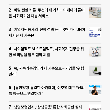
버릴 뻔한 커튼·쿠션에 새 가치…이케아에 들어
온 사회적기업 재봉 서비스
기업자원봉사의 ‘진짜 성과’는 무엇인가…UN이
제시한 새 기준은
사이임팩트-넥스트임팩트, 사회복지 현장을 위
한 AI 리빙랩 업무 협약 체결
AI, 지속가능경영의 새 기준으로…기업들 ‘위험
관리’
[유한양행-유일한 아카데미] 이호영 대표 “선의
를 행동으로 연결하라”
생명보험업계, ‘상생금융’ 통한 사회공헌 실시