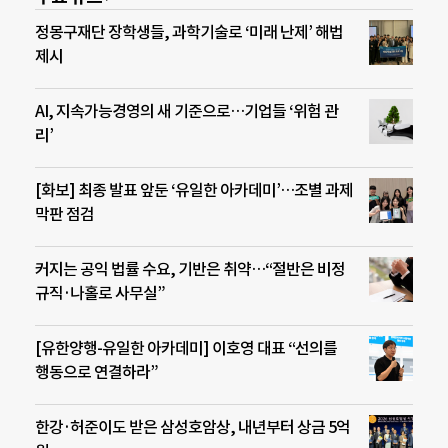
정몽구재단 장학생들, 과학기술로 ‘미래 난제’ 해법
제시
AI, 지속가능경영의 새 기준으로…기업들 ‘위험 관
리’
[화보] 최종 발표 앞둔 ‘유일한 아카데미’…조별 과제
막판 점검
커지는 공익 법률 수요, 기반은 취약…“절반은 비정
규직·나홀로 사무실”
[유한양행-유일한 아카데미] 이호영 대표 “선의를
행동으로 연결하라”
한강·허준이도 받은 삼성호암상, 내년부터 상금 5억