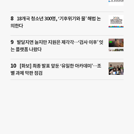
18개국 청소년 300명, ‘기후위기와 물’ 해법 논
의한다
발달지연 늘지만 지원은 제각각…‘검사 이후’ 잇
는 플랫폼 나왔다
[화보] 최종 발표 앞둔 ‘유일한 아카데미’…조
별 과제 막판 점검