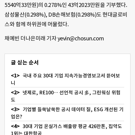
5540억33만원)의 0.278%인 43억2023만원을 기부했다.
삼성물산(0.298%), DB손해보험(0.298%)도 현대글로비
스와 함께 하위권에 머물렀다.
채예빈 더나은미래 기자 yevin@chosun.com
글 싣는 순서
국내 주요 30대 기업 지속가능경영보고서 뜯어보
니
넷제로, RE100… 선언적 공시 多, 그린워싱 위험
도
기업별 들쑥날쑥한 공시 데이터 질, ESG 개선된 기
업은?
30대 기업 온실가스 배출량 평균 426만톤, 집약도
1위는 대한항공