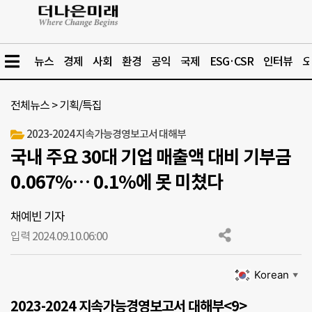
뉴스
경제
사회
환경
공익
국제
ESG·CSR
인터뷰
오
전체뉴스
>
기획/특집
2023-2024 지속가능경영보고서 대해부
국내 주요 30대 기업 매출액 대비 기부금
0.067%… 0.1%에 못 미쳤다
채예빈 기자
입력 2024.09.10.
06:00
Korean
▼
2023-2024 지속가능경영보고서 대해부<9>