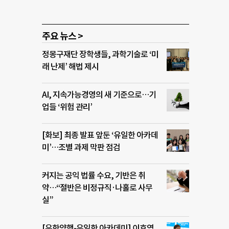
주요 뉴스 >
정몽구재단 장학생들, 과학기술로 ‘미
래 난제’ 해법 제시
AI, 지속가능경영의 새 기준으로…기
업들 ‘위험 관리’
[화보] 최종 발표 앞둔 ‘유일한 아카데
미’…조별 과제 막판 점검
커지는 공익 법률 수요, 기반은 취
약…“절반은 비정규직·나홀로 사무
실”
[유한양행-유일한 아카데미] 이호영