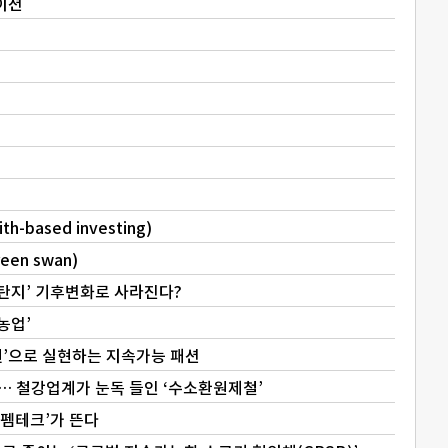
이션
based investing)
en swan)
이탄지’ 기후변화로 사라진다?
농업’
권’으로 실현하는 지속가능 패션
’… 철강업계가 눈독 들인 ‘수소환원제철’
‘펨테크’가 뜬다