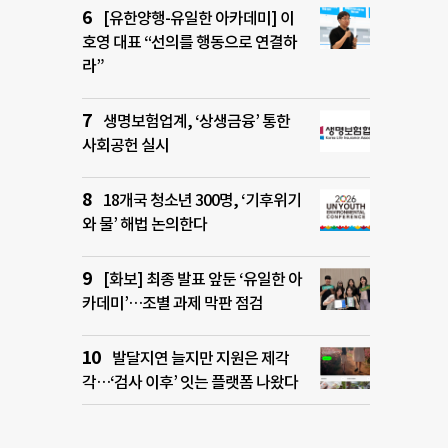
[유한양행-유일한 아카데미] 이
호영 대표 “선의를 행동으로 연결하
라”
생명보험업계, ‘상생금융’ 통한
사회공헌 실시
18개국 청소년 300명, ‘기후위기
와 물’ 해법 논의한다
[화보] 최종 발표 앞둔 ‘유일한 아
카데미’…조별 과제 막판 점검
발달지연 늘지만 지원은 제각
각…‘검사 이후’ 잇는 플랫폼 나왔다