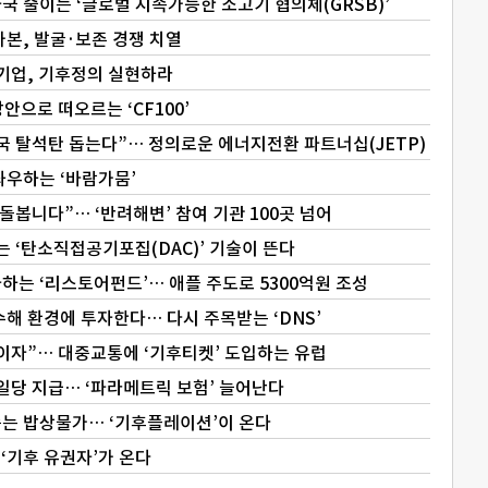
국 줄이는 ‘글로벌 지속가능한 소고기 협의체(GRSB)’
카본, 발굴·보존 경쟁 치열
 기업, 기후정의 실현하라
방안으로 떠오르는 ‘CF100’
국 탈석탄 돕는다”… 정의로운 에너지전환 파트너십(JETP)
좌우하는 ‘바람가뭄’
돌봅니다”… ‘반려해변’ 참여 기관 100곳 넘어
는 ‘탄소직접공기포집(DAC)’ 기술이 뜬다
하는 ‘리스토어펀드’… 애플 주도로 5300억원 조성
수해 환경에 투자한다… 다시 주목받는 ‘DNS’
이자”… 대중교통에 ‘기후티켓’ 도입하는 유럽
 일당 지급… ‘파라메트릭 보험’ 늘어난다
솟는 밥상물가… ‘기후플레이션’이 온다
 ‘기후 유권자’가 온다