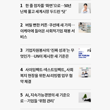
한 줄 점자를 ‘화면’으로…50년
난제 풀고 세계시장 두드린 ‘닷’
버릴 뻔한 커튼·쿠션에 새 가치…
이케아에 들어온 사회적기업 재봉 서
비스
기업자원봉사의 ‘진짜 성과’는 무
엇인가…UN이 제시한 새 기준은
사이임팩트-넥스트임팩트, 사회
복지 현장을 위한 AI 리빙랩 업무 협
약 체결
AI, 지속가능경영의 새 기준으
로…기업들 ‘위험 관리’