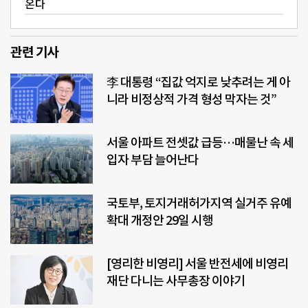
온다
관련 기사
李 대통령 “집값 억지로 낮추려는 게 아
니라 비정상적 가격 형성 막자는 것”
서울 아파트 전셋값 급등…매물난 속 세
입자 부담 늘어난다
국토부, 토지거래허가지역 실거주 유예
확대 개정안 29일 시행
[영리한 비영리] 서울 반전세에 비영리
재단 다니는 사무총장 이야기