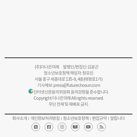
(주)더나은미래 발행인/편집인: 김윤곤
청소년보호정책 책임자: 정유진
서울 중구 세종대로 135-9, 4층(태평로1가)
기사제보:
press@futurechosun.com
인터넷신문윤리위원회 윤리강령을 준수합니다.
Copyright 더나은미래 All rights reserved.
무단 전재 및 재배포 금지.
회사소개
개인정보처리방침
청소년보호정책
편집규약
알립니다