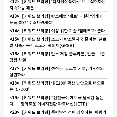
[키워드 브리핑] ‘디지털상품여권’으로 실현하는
지속가능 패션
[키워드 브리핑] 탄소배출 ‘제로’… 철강업계가
눈독 들인 ‘수소환원제철’
[키워드 브리핑] 여성 위한 기술 ‘펨테크’가 뜬다
[키워드 브리핑] 소고기 탄소발자국 줄이는 ‘글로
벌 지속가능한 소고기 협의체(GRSB)’
[키워드 브리핑] 탄소 저장 블루카본, 발굴·보존
경쟁 치열
[키워드 브리핑] 선진국·글로벌 기업, 기후정의
실현하라
[키워드 브리핑] ‘RE100’ 확산 방안으로 떠오르
는 ‘CF100’
[키워드 브리핑] “선진국이 개도국 탈석탄 돕는
다”… 정의로운 에너지전환 파트너십(JETP)
[키워드 브리핑] 풍력발전 성패 좌우하는 ‘바람가