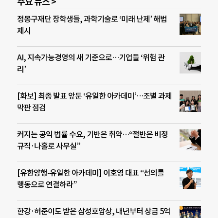
주요 뉴스 >
정몽구재단 장학생들, 과학기술로 ‘미래 난제’ 해법
제시
AI, 지속가능경영의 새 기준으로…기업들 ‘위험 관
리’
[화보] 최종 발표 앞둔 ‘유일한 아카데미’…조별 과제
막판 점검
커지는 공익 법률 수요, 기반은 취약…“절반은 비정
규직·나홀로 사무실”
[유한양행-유일한 아카데미] 이호영 대표 “선의를
행동으로 연결하라”
한강·허준이도 받은 삼성호암상, 내년부터 상금 5억