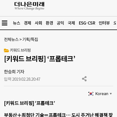
뉴스
경제
사회
환경
공익
국제
ESG·CSR
인터뷰
오
전체뉴스
>
기획/특집
키워드 브리핑
[키워드 브리핑] ‘프롭테크’
한승희 기자
입력 2019.02.28.
20:47
Korean
▼
[키워드 브리핑] ‘프롭테크’
부동산＋최첨단 기술＝프롭테크… 도시 주거난 해결책 찾