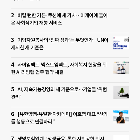
버릴 뻔한 커튼·쿠션에 새 가치…이케아에 들어
온 사회적기업 재봉 서비스
기업자원봉사의 ‘진짜 성과’는 무엇인가…UN이
제시한 새 기준은
사이임팩트-넥스트임팩트, 사회복지 현장을 위
한 AI 리빙랩 업무 협약 체결
AI, 지속가능경영의 새 기준으로…기업들 ‘위험
관리’
[유한양행-유일한 아카데미] 이호영 대표 “선의
를 행동으로 연결하라”
생명보험업계, ‘상생금융’ 통한 사회공헌 실시