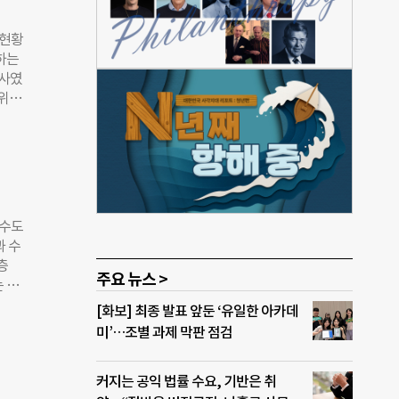
상담
용했
 현황
성향이
하는
사실에
교사였
 시간
4위가
변화하
 절반
초등
관계를
는지
율로
지가
것은
 수도
 조사
과 수
주목할
층
서도
주요 뉴스 >
 시
키우고
년까
[화보] 최종 발표 앞둔 ‘유일한 아카데
기보
성할
미’…조별 과제 막판 점검
것을
 약수
는
법이
커지는 공익 법률 수요, 기반은 취
를 침