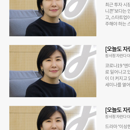
해한다는 대법
최근 투자 시장
까지 열리는 
니콘’보다는 
규제 대상이었고
고, 스타트업
국내에 생수를
주해야 하는 
이 매겨지고, 
뒤를 돌아보는
의 가치를 유
머리를 식히고
사례를 달리 보
업이 생존과 
[오늘도 자
을 맞아 정반대
(LEGO)’는
장서정 자란다 
오 게임 등장
코로나19 ‘
상황을 크게 악
로 일어나고 
역사를 가진 
이 더 커지고
도록 돕는 레
세미나를 열어
(Leg God
게 한발 앞서
종류를 효율화
확인하는 것은
한 경영으로 
역이기도 하다
만드는 데 주
[오늘도 자
떤 요구를 가
정의 차이는 
장서정 자란다 
두 거짓말을 
드라마 ‘이상
고 싶은 영화