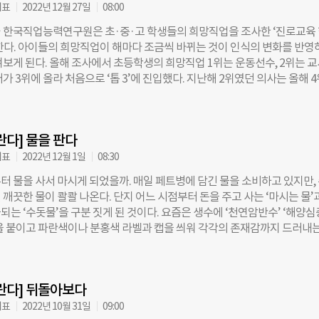
에게 이런저런 수다를 하며 속이 시원해진 듯했다. 며칠 전 고객센터에서 
대표
2022년 12월 27일
08:00
소리가 들렸다. 낯익은 이름이라 물어보니 서비스가 처음 생겼을 때부터 이
 한국직업능력연구원은 초·중·고 학생들의 희망직업을 조사한 ‘진로교육
이 부모님과의 통화였다. 당시 일곱살 쌍둥이를 키우던 부모님은 두 아이 
한다. 아이들의 희망직업이 해마다 조금씩 바뀌는 것이 인식의 변화를 반영
어려움이 많다고 토로하곤 했다. 여전히 자란다 선생님을 잘 만나고 있다는 
겨보게 된다. 올해 조사에서 초등학생의 희망직업 1위는 운동선수, 2위는 
 들었다. 이용 기록에는 아이들의 성장 흔적이 차곡차곡 쌓여가고 있었다.
가 3위에 올라 처음으로 ‘톱 3’에 진입했다. 지난해 2위였던 의사는 올해 
만들어진 인연의 가치를 느낄 수 있었던 순간들이다. 시장에 맞춰 빠르게 
눈길이 갔던 부분은 희망직업을 선택할 때 가장 중요하게 고려하는 요소였다.
내 사라지는 서비스가 많은 스타트업 시장에서도 ‘고객 생애 가치(Customer
은 ‘좋아하는 일이라서’라는 답변했다. 반대로 ‘희망 직업이 없다’고 답한 
 Value)’라는 지표의 중요성이 커지고 있다. 고객 생애 가치는 고객이 기업과 
%는 ‘내가 잘하는 것과 못하는 것을 몰라서’, 37.8%는 ‘내가 무엇을 좋아하
간
란다] 물을 판다
서’라고 이유를 골랐다. 한창 고민이 많을 중·고등학생이 50%에 가까운 비
 좋아하는지 아직 잘 몰라서’라고 답한 것은 이해가 됐지만, 호기심과 에너
대표
2022년 12월 1일
08:30
의 77%가 자신이 무엇을 좋아하고, 하고 싶어 하는지 모른다는 답을 한 
터 물을 사서 마시게 되었을까. 매일 페트병에 담긴 물을 소비하고 있지만,
른들은 아이들이 자신의 흥미와 적성을 찾기까지 어떤 도움을 주고 있을까?
깨끗한 물이 콸콸 나온다. 단지 어느 시점부터 돈을 주고 사는 ‘마시는 물’
 달에 한 번 정도 부모와 아이가 관련 대화를 나누는 경우가 가장 많았다. 
는 ‘수돗물’을 구분 짓게 된 것이다. 요즘은 생수에 ‘천연암반수’ ‘해양심
한 이 과정에서 도움이 필요하다고 응답한 부분이다. 자란다의 자체 설문에
을 붙이고 파란색이나 분홍색 라벨과 캡을 씌워 각각의 존재감까지 드러내는
게 답했다. “무엇이 자신을 행복하게 하는지 뚜렷한 관념을 가진 아이로 
내 생수 산업의 시작을 되짚어보면 흥미로운 사실을 발견할 수 있다. 1994
가 스스로 꿈을 찾을 수 있게 도와달라” “아이가 싫어하는 것을 억지로 시키
서는 생수의 판매가 수돗물의 안전성을 부정하고 계층 간의 위화감을 조
아하는 것을 시키고 싶다”라고. 교육, 그리고 성장은 좋아하는 것과 잘하는 
유로 금지됐다. 당시 사람들은 수돗물을 신뢰하지 못해 커다란 물통을 들고
 개발하면서 행복에 가까워지는 과정이라고 생각한다. 단순히 성적을 올리
란다] 뒤돌아보다
 깨끗한 마실 물에 대한 요구는 커졌지만, 생수를 사서 마시는 건 엄연한 불
매금지가 풀리된 건 국민의 ‘행복추구권’, 즉 깨끗한 물을 마실 수 있는 권리
대표
2022년 10월 31일
09:00