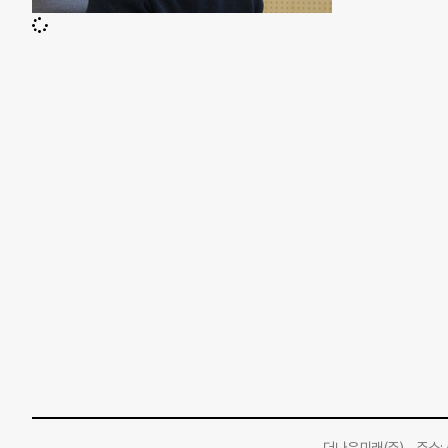
플랫폼 ‘그린라
계’에 해당한
어런트 테크 스
되는 시기다.
규모는 130
한다. 모든 
아이를 키우면
다. 아이의 
입에 달고 살
지로 공부하는
고민 끝에 교육
동적인 동사를 
이가 리듬을 
아이들과 활발
를 타다 두발
아이가 스스로