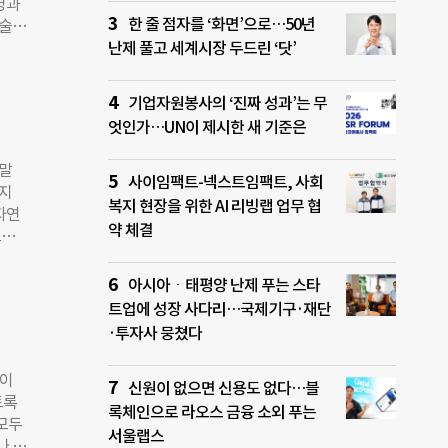
영과
중하게
한 줄 점자를 ‘화면’으로…50년
술술
와
 반대
난제 풀고 세계시장 두드린 ‘닷’
장 많
 의
한 한
도 확
기업자원봉사의 ‘진짜 성과’는 무
 아
엇인가…UN이 제시한 새 기준은
. 하
이나
 말
는 불
사이임팩트-넥스트임팩트, 사회
하지
단계
복지 현장을 위한 AI 리빙랩 업무 협
자연
적인
약 체결
스
 개의
따를
 있는
색하
아시아ㆍ태평양 난제 푸는 스타
미
 갖
트업에 성장 사다리…국제기구·재단
 짧
·투자사 뭉쳤다
마나
조직의
난이
신원이 없으면 신용도 없다…블
 가장
토록
다.
록체인으로 라오스 금융 소외 푸는
모두
충만
서울랩스
나 기