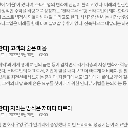
원의 판결이 내려지면서다. 국내에서 생수가 상품화된 지 20년 만에, TV 
에 ‘겨울’이 왔다며, 스타트업의 변화에 관심이 쏠리고 있다. 미래의 찬란한
치열한 사회적 공방을 거치고 나서야 생수 판매는 합법이 되었다. 생수의 
안정적인 수익을 바탕으로 성장하는 ‘켄타로우스’형 스타트업이 돼야 한다
, 소비자들은 “물을 사서 마신다고? 말도 안 되는 소리”라고 말하던 1976
이 스스로 냉정히 되돌아봐야 할 때라고도 한다. 시시각각 변하는 시장 상황
 처음으로 상품화했던 업체는 무슨 확신을 갖고 사업을 시작했던 걸까. 물
스타트업은 미래를 향해 바삐 달려갈 수밖에 없다. 전속력으로 내달리는 와
깨끗한 물을 마실 권리를 전 국민이 외치게 될 날이 올 거라 믿었던 걸까? 마
 건 어려운 일이다. 차갑게 변한 시장은 미래에 집중하던 스타트업 업계에
독 다르게 보았던 걸까? 소비자가 아닌 스타트업을 운영하는 입장이 된 지금,
, 기업의 본질과 경영 전반을 되돌아볼 기회를 준 것으로 생각한다. 모든 
게 된다. 지난 2017년, 아이가 보내는 모든 시간이 배움의 시간이고 아이
성장에 대해 고민하는 시점에서 기업들은 어떤 결론을 내려야 할까. 비슷한
란다] 고객의 숨은 마음
의 길을 걸었던 두 기업의 이야기를 나눠보려 한다. 덴마크 완구 기업 ‘레
 2003년 요르겐비그 크누스토르프 CEO 취임 당시 레고 블록의 특허 종료와 
대표
2022년 9월 30일
08:00
의 영향으로 ‘혁신의 굴레’에 빠져 있었다. 전방위적인 사업 확장은 회사의 
엔데믹’과 세계 경제 여건의 급변 등이 겹치면서 각계각층의 시장 변화가 격
화시켰다. 구원투수로 등장한 신임 CEO가 답을 찾을 수 있었던 곳은 70
있다. 스타트업의 대표로서, 기업이 앞을 내다보고 더 빠르게 대비해야 할 
레고의 기록 보관소였다. 지적성장을 촉진하는 ‘좋은 놀이’를 아이들이 할 수
 있음을 최전선에서 느끼는 중이다. 자란다에서도 ‘고객에게 물어보기’와 같
고의 초기 사명을 떠올린 것이다. 이후 레고는 회사 이름에 담긴 ‘재미있게 
, 고객의 대답 속에 숨은 요구를 찾아내기 위한 인터뷰 기법을 논의하는 등
t)’라는 핵심 가치에 집중하면서, 이익이 나지 않는 비주력 사업을 정리했다. 
 고객 요구에 맞는 서비스를 만들지에 대한 고민을 거듭하고 있다. 고객의 
하면서 표준 블록의 비율을 70%로 높이는 등 비용 절감과 동시에 본질에 
 기업에서 가장 치열하게 임하는 과업이다. 동시에 항상 어려움에 부딪히는
기조를 바꿨다. 단기적 성과에 매몰되기보다 확장할 수 있는 레고 블록 생
. 고객들은 다양한 커뮤니케이션을 통해 수많은 요구를 표출한다. 그중에서
력한 것이다. 과거의 성공
란다] 자라는 방식은 저마다 다르다
장 본질적인 것으로 포착해서 서비스에 반영할지는 기업이 결정할 몫이다. 
때로는 매우 크게 나타난다. 데이터 전문가 세스 스티븐스 다비도위츠는 저서
대표
2022년 8월 26일
08:00
한다’에서 넷플릭스의 사례를 소개한다. 넷플릭스 창업 초기에 사용자들에게
한 변호사 우영우’가 인기리에 종영했다. 이번 드라마의 성공에는 여러 요인
에 대해 물으면, 사용자들은 다큐멘터리나 심오한 외국 영화를 많이 골랐다