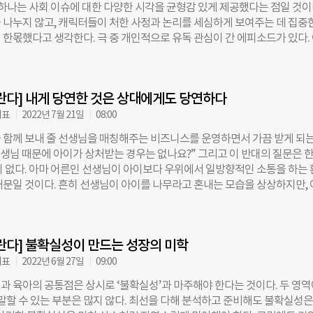
중 하나는 사회 이슈에 대한 다양한 시각을 균형감 있게 제공했다는 점일 것이
실제로 그들이 즐겨보는 건 코미디나 로맨스 영화였고, 고객이 솔직하지 않을
 나누지 않고, 캐릭터들이 처한 사정과 논리를 세심하게 보여주는 데 집중
데이터로 확인한 넷플릭스는 시청 이력 위주로 추천 방식을 바꿔 큰 성공을
 한몫했다고 생각한다. 극 중 개인적으로 유독 관심이 간 에피소드가 있다.
 부모가 아이를 위해 사용하는 서비스다. 부모님이 서비스를 신청하지만 선
 외치며 아이들을 학원 대신 동네 뒷산으로 데려가 함께 뛰어논 ‘방구뽕’이
내는 당사자는 아이들이다. 부모님이 작성한 내용 속에 숨겨진 내심, 그리고
으로 재판을 받게 된다. 방구뽕은 법정에서 말했다. 아이들은 ‘지금 당장’ 
지 못한 아이들의 요구까지 읽어내야 하는 것이 숙제다. 부모님의 신청 글과
해야 하고, 행복해야 한다고. 나중에는 늦는다고. 방영 시점에 ‘초등학교 5세
 기록한 수업내용, 관찰내용을 비교해보기도 하고, 이 만남이 얼마나
란다] 내게 당연한 것은 상대에게도 당연하다
 되면서 해당 방송은 사람들에게 ‘아이들을 위한 것이 무엇일까’라는 질문을
 시의적절하게 이슈를 탄 이 에피소드에서 아쉬웠던 점은 아이들의 엄마를 
대표
2022년 7월 21일
08:00
. 극 중에서 그는 “대한민국 어린이의 적(敵)은 학교와 학원, 그리고 부
 함께 보내 줄 선생님을 매칭해주는 비즈니스를 운영하면서 가끔 받게 되는
행복한 어린이, 건강한 어린이를 두려워한다”고 말한다. 부모들은 아이의 행
선생님 때문에 아이가 상처받는 경우는 없나요?” 그리고 이 반대의 질문은 한
대학에 있다고 믿는 사람들로 그려졌다. 마음이 불편했다. 아이를 늦게까지
이 없다. 아마 어른인 선생님이 아이보다 우위에서 일방향적인 소통을 하는
모는 아이의 행복보다 성적을 바라는 존재이고, 학원에서 늦게까지 공부하는
때문일 것이다. 흔히 선생님이 아이를 나무라고 혼내는 모습을 상상하지만,
 아이일까. 부모마다 아이에게 길을 열어 주는 방식이 다른 건 아닐까. 아
터 선생님이 고통을 받는 일을 걱정하진 않는다. 선생님이 방문 약속을 지
 끈기 있게 해내면서 보다 빠른 성취를 얻는 것이 중요하다고 믿는 부모나,
 혼자 방치되는 상황을 우려하는데 비해, 선생님과의 약속을 가정에서 지
이스대로 자유롭게 하나씩 이뤄가며 성장하길 원하는 부모나 각자 최선을 다
없는 집 앞에서 곤란함을 겪는 선생님의 상황을 떠올리는 이는 거의 없다. 
든 아이가 다르고, 모든 가정의 환경과 가치관이 다른 만큼 교육과
란다] 불확실성이 만드는 성장의 미학
자와 공급자, 양쪽을 연결해주는 플랫폼을 ‘매치메이커’라 한다. 서로 필요한
는 관계를 적절하게 매칭하는 것이 곧 플랫폼의 역할이다. 쌍방의 니즈가 한 
대표
2022년 6월 27일
09:00
문에 일방향적인 요구 관계는 성립하지 않는다. 내가 충분히 할 수 있고 어
과 육아의 공통점은 상시로 ‘불확실성’과 마주해야 한다는 것이다. 두 영
기기 위해 굳이 비용을 지불하는 경우는 없다. 시간이 부족하거나 일을 처리
 말할 수 있는 부분은 많지 않다. 최선을 다해 분석하고 준비해도 불확실성은
문성이 부족할 때, 다른 사람의 시간과 수고를 플랫폼을 통해 구하는 것이다.