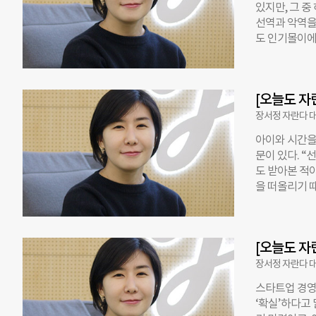
있지만, 그 
다. 그러나 
선역과 악역을
있다는 것을 
도 인기몰이에
다. 자란다는
이들의 해방을
과 시간을 보
인물이 납치법
님이 미처 알
야 하고, 건강
님이 방문 후
[오늘도 자
학’이 이슈가
졌다. 하지만
장서정 자란다 
하는 방식이었다
아이와 시간을
며, 그들은 
문이 있다. “
성적과 좋은 
도 받아본 적
에 보내는 부
을 떠올리기 
이들은 불행한
나 가족으로부
어려운 과업을
못해서 아이가
가 자신의 페
않아 아무도 
는 것이다. 모
[오늘도 자
와 같이 수요
을 줄 수 있
장서정 자란다 
서 만나기 때
스타트업 경영
않은 것을 맡
‘확실’하다고
너지 혹은 전