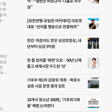
토론
약…“절반은 비정규직·나홀로 사무
 ‘유
판매는
실”
고 하
년,
을 마
에 값
중에
[유한양행-유일한 아카데미] 이호영
실 물
 잠시
대표 “선의를 행동으로 연결하라”
 이
스타트
의
 상황
한강·허준이도 받은 삼성호암상, 내
고
년부터 상금 5억원
비디
경영
동적으
년의
한 줄 점자를 ‘화면’으로…50년 난제
필요성
 있
풀고 세계시장 두드린 ‘닷’
은
논다
 어떻
블록
요구를
기후부 제1차 검증위 개최…복류수
충실
 영
실증 시설 운영 결과 검토
태계를
 어
그 결
18개국 청소년 300명, ‘기후위기와
 ‘모
물’ 해법 논의한다
 보
이
고 한