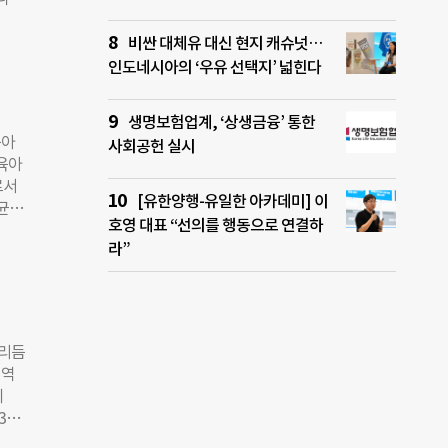
구성원
을 놓
적절한
 아
비싼 대체유 대신 현지 캐슈넛…
을 잃
코로나
인도네시아의 ‘우유 선택지’ 넓힌다
학생
다는
생명보험업계, ‘상생금융’ 통한
의
육아
사회공헌 실시
라인
육아
사회에
로서
왔는
[유한양행-유일한 아카데미] 이
 균형
 부
호영 대표 “선의를 행동으로 연결하
모’로
걱정
라”
같은
가했
키면
다.
 자유
용하
일하느
 리듬
이 모
 역
부모
이
 투
3단
금융
 단