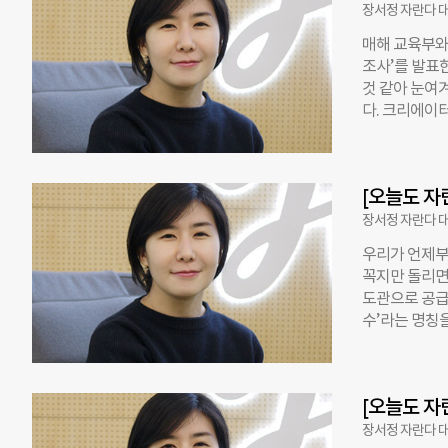
만났던 선생님
장서정 자란다 
이 진행되는 
매해 교육부와
던 남녀 쌍둥
조사’를 발표
너무 달라, 
것 같아 눈여
감사한 마음이
다. 크리에이터
이 쌓이면서 
됐다. 가장 
느라 2~3년 
의 초등학생들
Lifetime
학생의 39.2
유지하는 기
[오늘도 자
아직 잘 몰라
‘내가 무엇을
장서정 자란다 
많을 초등학생
우리가 언제부
의외였다. 어
꼭지만 돌리면 
에 따르면, 두
도관으로 공급되
점은 부모 또
수’라는 명칭
부모들은 이렇
대가 됐다. 국
싶다” “아이
지 우리나라에
다 아이가 좋
수 있다는 이
찾고, 그것을
[오늘도 자
터로 향했다.
었다. 생수 판
장서정 자란다 