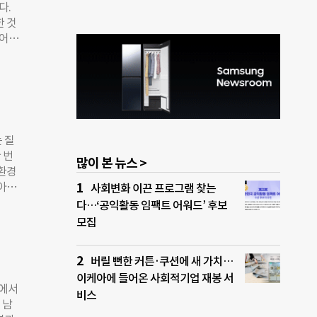
다.
 수
한 것
 거뒀
 어린
생님
란
 부모
놀아
 선생
 입
 던
표현
모이
 질
복이
 번
많이 본 뉴스 >
 학원
 환경
 아
 아이
사회변화 이끈 프로그램 찾는
이가
키지
다…‘공익활동 임팩트 어워드’ 후보
 아이
키지
모집
 하
자란다
 것
버릴 뻔한 커튼·쿠션에 새 가치…
점에
이케아에 들어온 사회적기업 재봉 서
렵지
역에서
비스
할 에
 남
 때