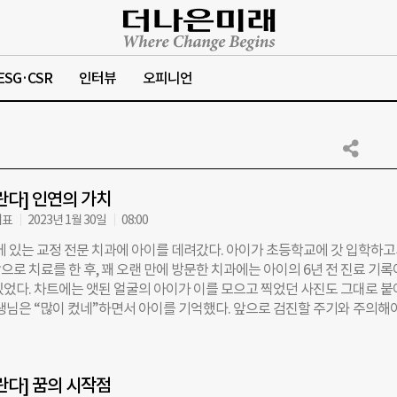
ESG·CSR
인터뷰
오피니언
란다] 인연의 가치
대표
2023년 1월 30일
08:00
네에 있는 교정 전문 치과에 아이를 데려갔다. 아이가 초등학교에 갓 입학하
로 치료를 한 후, 꽤 오랜 만에 방문한 치과에는 아이의 6년 전 진료 기록
있었다. 차트에는 앳된 얼굴의 아이가 이를 모으고 찍었던 사진도 그대로 붙
선생님은 “많이 컸네”하면서 아이를 기억했다. 앞으로 검진할 주기와 주의해
나씩 알려주면서 “치과는 이렇게 더 자라서 찾아오는 아이들이 많아 좋다”고
학생이 되고 시험 공부에 어려움을 겪고 있을 때였다. 초등 저학년 때 아이와
선생님과 연락이 닿았다. 아이가 크면서 예전과 다른 모습을 보여 당황스럽
란다] 꿈의 시작점
 본인이 아이를 잘 아니까, 일주일에 한 번씩 만나보겠다 했다. 아이는 어릴