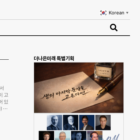
Korean
▼
Korean
▼
더나은미래 특별기획
고서
이 고
어 있
야 하
 했
 만
다고
 적