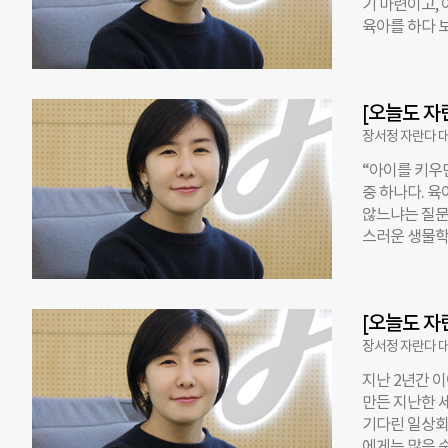
기 마련이고,
문에, 내가 
육아를 하다 
바라봐야 한다
풀려 가길 기
‘노쇼’다. 
의 경우에는 
은 비중을 차지
지 안에서 흘
플랫폼에서는
[오늘도 자
장되면서 나의
이들 역시 부
장서정 자란다 
지만 친구나 
“아이를 키우
약점이 강화되
중 하나다. 
확실성을 어떻
않느냐는 질문
로 구분했다. 
스러운 생물학
시나리오로 미래
템’이라는 뇌
변수가 있어 발
때 우리는 동
미래’, 복합
는 활동에 더
래’에
[오늘도 자
춘 조직 안에
고 길다면 긴
장서정 자란다 
어려운지를 체
지난 2년간 
체계를 구축하
만든 지난한 
첫 번째 태도
기다린 일상회
자신의 강점을
에게는 많은 