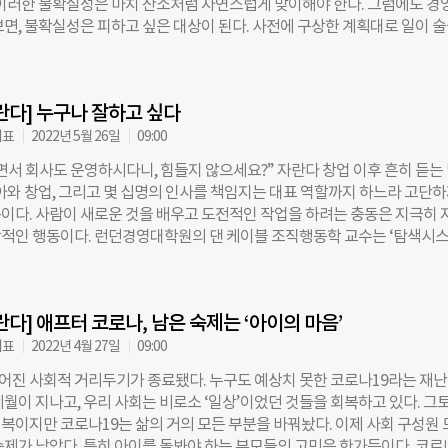
 이러한 불확실성은 마치 산소처럼 자연스럽게 맞이해야 한다. 그럼에도 경
플랫폼에 투입한 금전이 소중한 만큼, 상대방이 투입한 시간과 수고 역시 소
보면, 불확실성은 피하고 싶은 대상이 된다. 사전에 구상한 계획대로 일이 
. 자란다에서는 선생님의 활동이 금지될 정도로 치명적인 것이 ‘당일 취소’
대하고 통제 가능한 범위 안에서 상황이 발생할 때 우리는 안정감을 느낀다.
아이러니하게도 고객센터를 통해 접수되는 자란다 선생님들의 불편사항 중 가
불안요인으로 느끼는 경우가 많다. 1인 창업으로 시작한 사업은 나의 의도와
하는 것이 부모님들의 ‘당일 취소’와 ‘노쇼’다. 프리랜서 플랫폼으로 유명
러갈 수 있으리라 기대했었다. 하지만 함께 일하는 구성원이 늘고 사업 규모
 견적요청서만 올려놓고서 프리랜서가 플랫폼에
란다] 누구나 잘하고 싶다
 통제 안에 있거나 확신을 가지고 결정할 수 있는 일은 점차 줄어들게 됐다.
모인 나만큼은 누구보다 아이를 잘 알고 있다 생각하고 성장모습을 예측한다
대표
2022년 5월 26일
09:00
선생님에게 영향을 받고 본인의 생각이 커지면서 그동안 보지 못했던 강점
면서 회사도 운영하시다니, 힘들지 않으세요?” 자란다 창업 이후 흔히 듣는
는 모습을 보여줬다. 그렇다면 우리는 경영을 하며, 또 아이를 키우며 생기
육아와 창업, 그리고 몇 십명의 인사를 책임지는 대표 역할까지 하느라 고단
게 다뤄야 할까? 글로벌 컨설팅기업 맥킨지의 휴 커트니는 불확실성을 4
이다. 사람이 새로운 것을 배우고 도전적인 작업을 하려는 충동은 지극히 
단 하나의 예측을 내놓을 수 있는 경우는 1단계 ‘확실한 미래’, 몇 개의 대안
적인 행동이다. 런던경영대학원의 댄 케이블 조직행동학 교수는 ‘탐색시
를 예측해볼 수 있는 경우는 2단계 ‘대안이 있는 미래’로 분류된다. 여러
의 일부 기능이 작동하면서 일어나는 현상이라고 설명한다. 이러한 충동을 
생 가능한 대략의 범위만 간신히 예측할 수 있다면 3단계 ‘범위를 정할 수
기부여와 즐거움에 관련된 신경전달물질인 도파민이 생성되고, 배우고 탐
적인 불확실 요소로 인해 사실상 예측이 불가능하다면 4단계 ‘완전히 모호한 
욱 참여하고 싶어한다고 한다. 케이블 교수는 탐색, 실험, 학습의 프로세스를
란다] 애프터 코로나, 남은 숙제는 ‘아이의 마음’
서 도파민을 생성하며 더 즐겁게 일하게 된다고 정의했다. 6년이라는 짧다면
 시간을 겪으면서 탐색, 실험, 학습이라는 조직의 체계를 구축하는 일이 얼
대표
2022년 4월 27일
09:00
감하고 있다. 그동안 여러 가지 감정적, 물리적 수업료를 내며 위와 같은 
이어진 사회적 거리두기가 종료됐다. 누구도 예상치 못한 코로나19라는 재
기 위해서 먼저 리더가 가져야 할 태도, 마음가짐이 있다는 것도 깨달았다.
세월이 지나고, 우리 사회는 비로소 ‘일상’이었던 것들을 회복하고 있다. 그
는 회사 구성원이 스스로 생각하고 헤쳐나가는 힘을 키우도록 기다리는 것이
복이지만 코로나19는 삶의 거의 모든 부분을 바꿔놨다. 이제 사회 구성원 
 발휘해서 문제를 해결한 경험을 가졌을 때 그 강점을 발휘하려는 욕구가 
숙제가 남았다. 특히 아이를 돌봐야 하는 부모들의 고민은 한가득이다. 코로