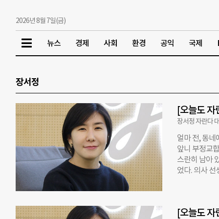
2026년 8월 7일(금)
뉴스
경제
사회
환경
공익
국제
장서정
[오늘도 자
장서정 자란다 
얼마 전, 동
앞니 부정교합으
스란히 남아 
었다. 의사 
는 습관을 하
다. 아이가 중
났던 자란다 
[오늘도 자
했다. 선생님은