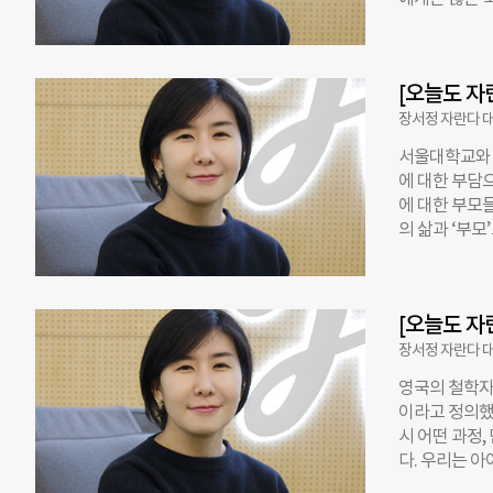
해지고 능동적
간 학령기 아
스스로 업무와
쳐야 했다. 이
피드백이다. 
이들에게 남긴
고 업무효율도 
[오늘도 자
19 이전보다
가운데 43%
장서정 자란다 
학생도 31.5
서울대학교와 한
‘마음 관리’는
에 대한 부담
강의 등으로 
에 대한 부모
거의 존재하지
의 삶과 ‘부모
데, 코로나1
있게 살 수 있
모님들이 아이
서 아이에게만
이 짙게 나타
말들이 대표적
다. 특히 아
[오늘도 자
서도 부모 역
‘아이의 이야
의지로 선택하
장서정 자란다 
고 있다. 커
영국의 철학자
라 아이에게 
이라고 정의했
두 만족스러울
시 어떤 과정,
의 부담을 덜고
다. 우리는 
자가 늘고 있
계(낭만-정밀화