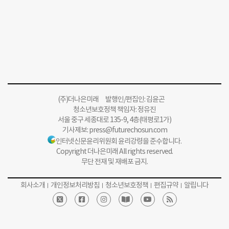
(주)더나은미래 발행인/편집인: 김윤곤
청소년보호정책 책임자: 정유진
서울 중구 세종대로 135-9, 4층(태평로1가)
기사제보:
press@futurechosun.com
인터넷신문윤리위원회 윤리강령을 준수합니다.
Copyright 더나은미래 All rights reserved.
무단 전재 및 재배포 금지.
회사소개
개인정보처리방침
청소년보호정책
편집규약
알립니다