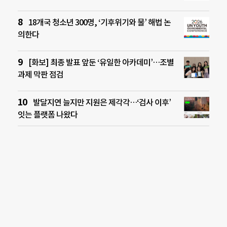
18개국 청소년 300명, ‘기후위기와 물’ 해법 논
의한다
[화보] 최종 발표 앞둔 ‘유일한 아카데미’…조별
과제 막판 점검
발달지연 늘지만 지원은 제각각…‘검사 이후’
잇는 플랫폼 나왔다