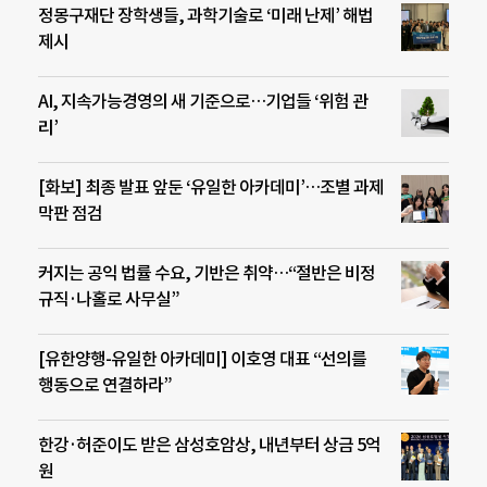
정몽구재단 장학생들, 과학기술로 ‘미래 난제’ 해법
제시
AI, 지속가능경영의 새 기준으로…기업들 ‘위험 관
리’
[화보] 최종 발표 앞둔 ‘유일한 아카데미’…조별 과제
막판 점검
커지는 공익 법률 수요, 기반은 취약…“절반은 비정
규직·나홀로 사무실”
[유한양행-유일한 아카데미] 이호영 대표 “선의를
행동으로 연결하라”
한강·허준이도 받은 삼성호암상, 내년부터 상금 5억
원