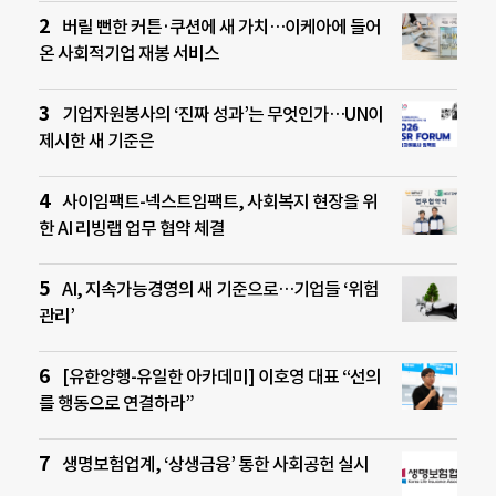
버릴 뻔한 커튼·쿠션에 새 가치…이케아에 들어
온 사회적기업 재봉 서비스
기업자원봉사의 ‘진짜 성과’는 무엇인가…UN이
제시한 새 기준은
사이임팩트-넥스트임팩트, 사회복지 현장을 위
한 AI 리빙랩 업무 협약 체결
AI, 지속가능경영의 새 기준으로…기업들 ‘위험
관리’
[유한양행-유일한 아카데미] 이호영 대표 “선의
를 행동으로 연결하라”
생명보험업계, ‘상생금융’ 통한 사회공헌 실시