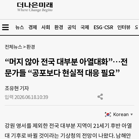
뉴스
경제
사회
환경
공익
국제
ESG·CSR
인터뷰
오
전체뉴스
>
환경
“머지 않아 전국 대부분 아열대화”…전
문가들 “공포보다 현실적 대응 필요”
조유현 기자
입력 2026.06.18.
10:39
Korean
▼
강원 영서를 제외한 전국 대부분 지역이 21세기 후반 아열
대 기후로 바뀔 것이라는 기상청의 전망이 나왔다. 남해안