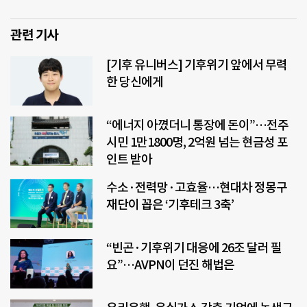
관련 기사
[기후 유니버스] 기후위기 앞에서 무력
한 당신에게
“에너지 아꼈더니 통장에 돈이”…전주
시민 1만1800명, 2억원 넘는 현금성 포
인트 받아
수소·전력망·고효율…현대차 정몽구
재단이 꼽은 ‘기후테크 3축’
“빈곤·기후위기 대응에 26조 달러 필
요”…AVPN이 던진 해법은