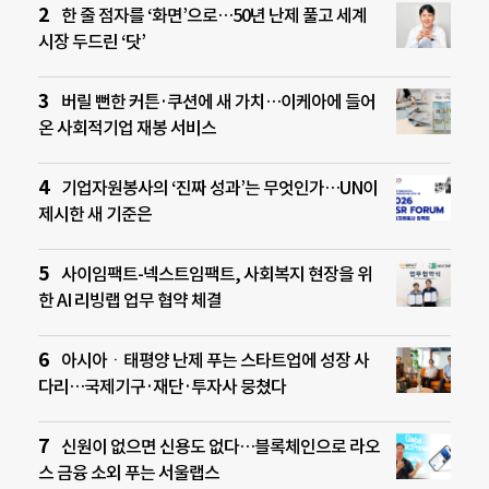
한 줄 점자를 ‘화면’으로…50년 난제 풀고 세계
시장 두드린 ‘닷’
버릴 뻔한 커튼·쿠션에 새 가치…이케아에 들어
온 사회적기업 재봉 서비스
기업자원봉사의 ‘진짜 성과’는 무엇인가…UN이
제시한 새 기준은
사이임팩트-넥스트임팩트, 사회복지 현장을 위
한 AI 리빙랩 업무 협약 체결
아시아ㆍ태평양 난제 푸는 스타트업에 성장 사
다리…국제기구·재단·투자사 뭉쳤다
신원이 없으면 신용도 없다…블록체인으로 라오
스 금융 소외 푸는 서울랩스