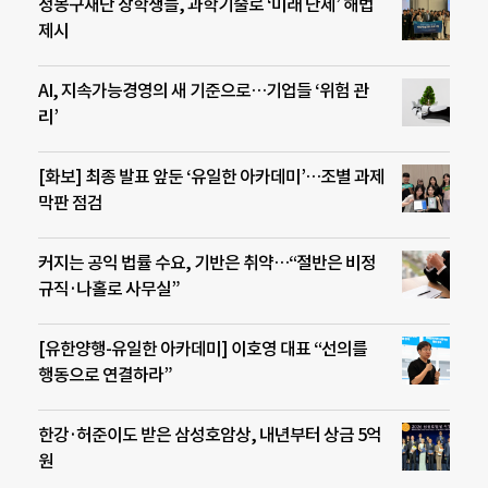
정몽구재단 장학생들, 과학기술로 ‘미래 난제’ 해법
제시
AI, 지속가능경영의 새 기준으로…기업들 ‘위험 관
리’
[화보] 최종 발표 앞둔 ‘유일한 아카데미’…조별 과제
막판 점검
커지는 공익 법률 수요, 기반은 취약…“절반은 비정
규직·나홀로 사무실”
[유한양행-유일한 아카데미] 이호영 대표 “선의를
행동으로 연결하라”
한강·허준이도 받은 삼성호암상, 내년부터 상금 5억
원