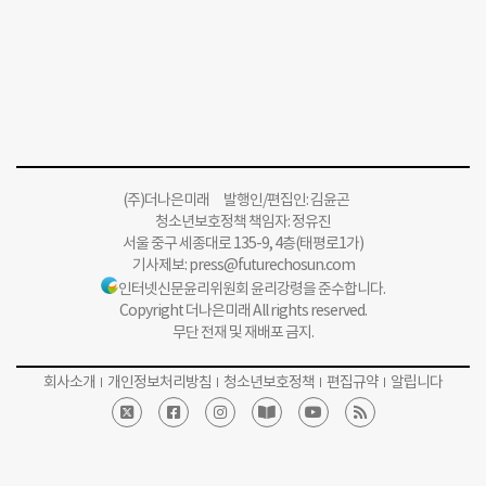
(주)더나은미래 발행인/편집인: 김윤곤
청소년보호정책 책임자: 정유진
서울 중구 세종대로 135-9, 4층(태평로1가)
기사제보:
press@futurechosun.com
인터넷신문윤리위원회 윤리강령을 준수합니다.
Copyright 더나은미래 All rights reserved.
무단 전재 및 재배포 금지.
회사소개
개인정보처리방침
청소년보호정책
편집규약
알립니다