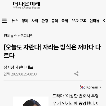
뉴스
경제
사회
환경
공익
국제
ESG·CSR
인터뷰
오
전체뉴스
>
오피니언
[오늘도 자란다] 자라는 방식은 저마다 다
르다
장서정 자란다 대표
입력 2022.08.26.
08:00
Korean
▼
드라마 ‘이상한 변호사 우영
우’가 인기리에 종영했다. 이