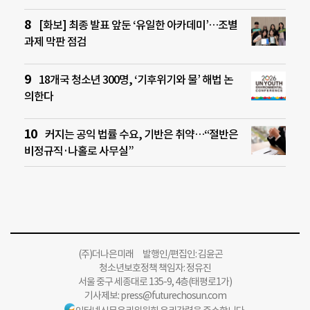
[화보] 최종 발표 앞둔 ‘유일한 아카데미’…조별
과제 막판 점검
18개국 청소년 300명, ‘기후위기와 물’ 해법 논
의한다
커지는 공익 법률 수요, 기반은 취약…“절반은
비정규직·나홀로 사무실”
(주)더나은미래 발행인/편집인: 김윤곤
청소년보호정책 책임자: 정유진
서울 중구 세종대로 135-9, 4층(태평로1가)
기사제보:
press@futurechosun.com