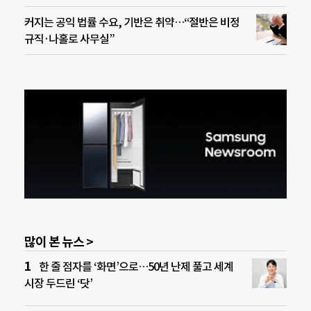
커지는 공익 법률 수요, 기반은 취약…“절반은 비정
규직·나홀로 사무실”
많이 본 뉴스 >
한 줄 점자를 ‘화면’으로…50년 난제 풀고 세계
시장 두드린 ‘닷’