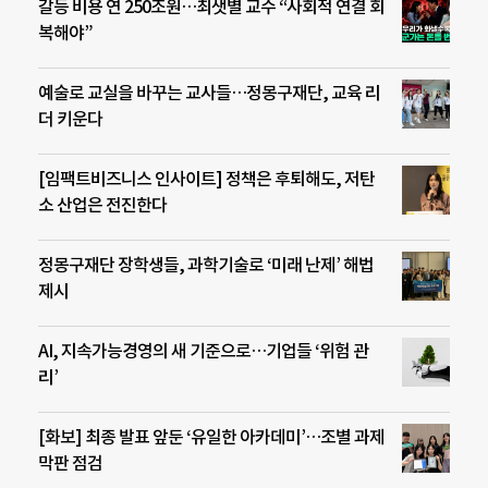
갈등 비용 연 250조원…최샛별 교수 “사회적 연결 회
복해야”
예술로 교실을 바꾸는 교사들…정몽구재단, 교육 리
더 키운다
[임팩트비즈니스 인사이트] 정책은 후퇴해도, 저탄
소 산업은 전진한다
정몽구재단 장학생들, 과학기술로 ‘미래 난제’ 해법
제시
AI, 지속가능경영의 새 기준으로…기업들 ‘위험 관
리’
[화보] 최종 발표 앞둔 ‘유일한 아카데미’…조별 과제
막판 점검