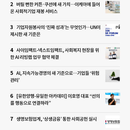
버릴 뻔한 커튼·쿠션에 새 가치…이케아에 들어
온 사회적기업 재봉 서비스
기업자원봉사의 ‘진짜 성과’는 무엇인가…UN이
제시한 새 기준은
사이임팩트-넥스트임팩트, 사회복지 현장을 위
한 AI 리빙랩 업무 협약 체결
AI, 지속가능경영의 새 기준으로…기업들 ‘위험
관리’
[유한양행-유일한 아카데미] 이호영 대표 “선의
를 행동으로 연결하라”
생명보험업계, ‘상생금융’ 통한 사회공헌 실시