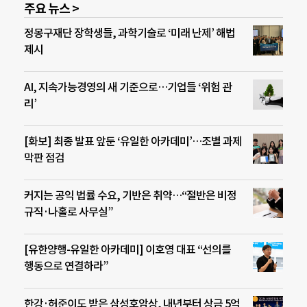
주요 뉴스 >
정몽구재단 장학생들, 과학기술로 ‘미래 난제’ 해법
제시
AI, 지속가능경영의 새 기준으로…기업들 ‘위험 관
리’
[화보] 최종 발표 앞둔 ‘유일한 아카데미’…조별 과제
막판 점검
커지는 공익 법률 수요, 기반은 취약…“절반은 비정
규직·나홀로 사무실”
[유한양행-유일한 아카데미] 이호영 대표 “선의를
행동으로 연결하라”
한강·허준이도 받은 삼성호암상, 내년부터 상금 5억