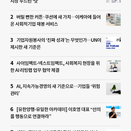
시장 두드린 ‘닷’
버릴 뻔한 커튼·쿠션에 새 가치…이케아에 들어
온 사회적기업 재봉 서비스
기업자원봉사의 ‘진짜 성과’는 무엇인가…UN이
제시한 새 기준은
사이임팩트-넥스트임팩트, 사회복지 현장을 위
한 AI 리빙랩 업무 협약 체결
AI, 지속가능경영의 새 기준으로…기업들 ‘위험
관리’
[유한양행-유일한 아카데미] 이호영 대표 “선의
를 행동으로 연결하라”