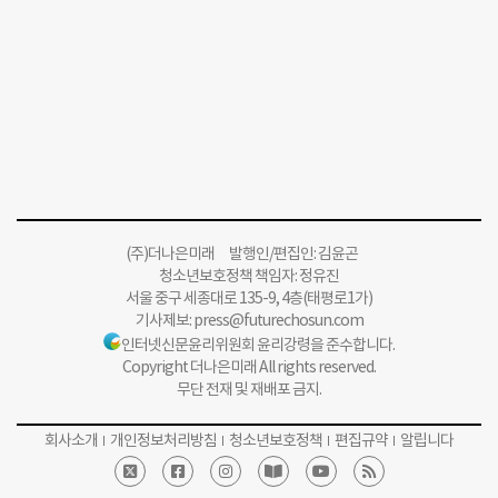
(주)더나은미래 발행인/편집인: 김윤곤
청소년보호정책 책임자: 정유진
서울 중구 세종대로 135-9, 4층(태평로1가)
기사제보:
press@futurechosun.com
인터넷신문윤리위원회 윤리강령을 준수합니다.
Copyright 더나은미래 All rights reserved.
무단 전재 및 재배포 금지.
회사소개
개인정보처리방침
청소년보호정책
편집규약
알립니다