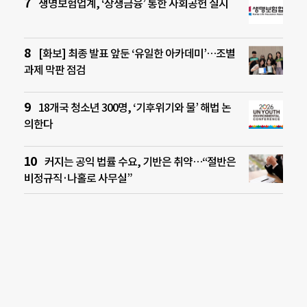
생명보험업계, ‘상생금융’ 통한 사회공헌 실시
[화보] 최종 발표 앞둔 ‘유일한 아카데미’…조별
과제 막판 점검
18개국 청소년 300명, ‘기후위기와 물’ 해법 논
의한다
커지는 공익 법률 수요, 기반은 취약…“절반은
비정규직·나홀로 사무실”