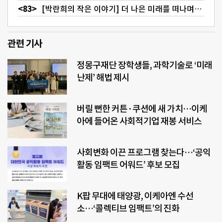
[박란희의 작은 이야기] 더 나은 미래를 떠나며…
관련 기사
정몽구재단 장학생들, 과학기술로 ‘미래
난제’ 해법 제시
버릴 뻔한 커튼·쿠션에 새 가치…이케
아에 들어온 사회적기업 재봉 서비스
사회변화 이끈 프로그램 찾는다…‘공익
활동 임팩트 어워드’ 후보 모집
K팝 무대에 태양광, 이케아엔 수선
소…‘콜렉티브 임팩트’의 진화