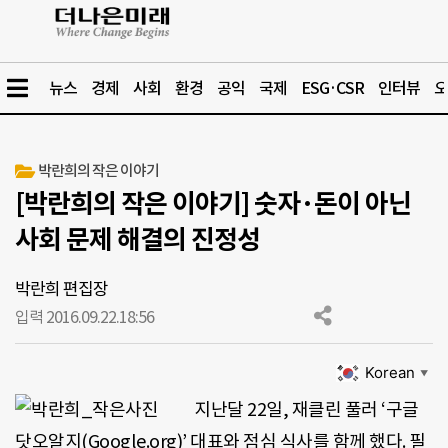
뉴스
경제
사회
환경
공익
국제
ESG·CSR
인터뷰
오
박란희의 작은 이야기
[박란희의 작은 이야기] 숫자·돈이 아닌
사회 문제 해결의 진정성
박란희 편집장
입력 2016.09.22.
18:56
Korean
▼
지난달 22일, 재클린 풀러 ‘구글
닷오알지(Google.org)’ 대표와 점심 식사를 함께 했다. 필