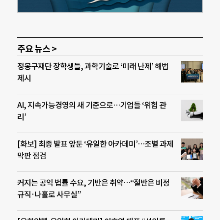
주요 뉴스 >
정몽구재단 장학생들, 과학기술로 ‘미래 난제’ 해법
제시
AI, 지속가능경영의 새 기준으로…기업들 ‘위험 관
리’
[화보] 최종 발표 앞둔 ‘유일한 아카데미’…조별 과제
막판 점검
커지는 공익 법률 수요, 기반은 취약…“절반은 비정
규직·나홀로 사무실”