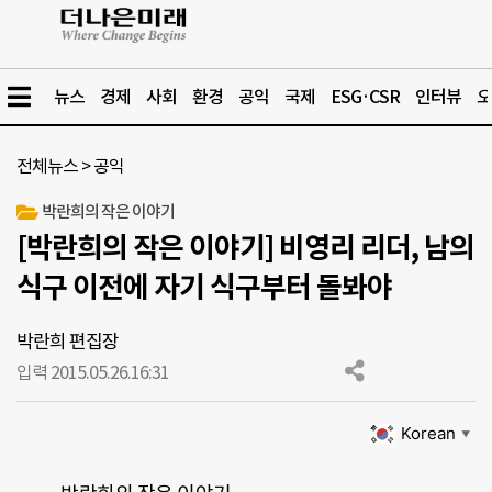
뉴스
경제
사회
환경
공익
국제
ESG·CSR
인터뷰
오
전체뉴스
>
공익
박란희의 작은 이야기
[박란희의 작은 이야기] 비영리 리더, 남의
식구 이전에 자기 식구부터 돌봐야
박란희 편집장
입력 2015.05.26.
16:31
Korean
▼