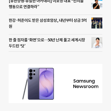
[유한양행-유일한 아카데미] 이호영 대표 “선의를
행동으로 연결하라”
한강·허준이도 받은 삼성호암상, 내년부터 상금 5억
원
한 줄 점자를 ‘화면’으로…50년 난제 풀고 세계시장
두드린 ‘닷’