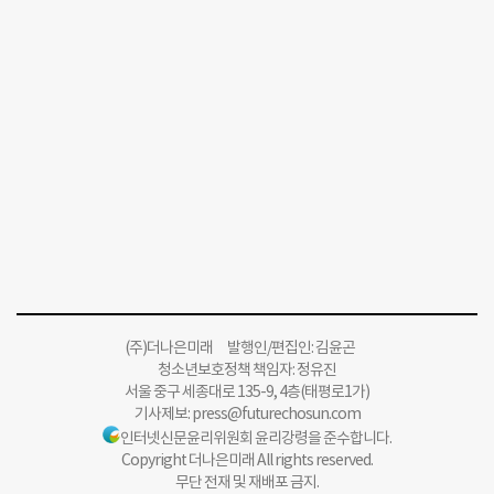
(주)더나은미래 발행인/편집인: 김윤곤
청소년보호정책 책임자: 정유진
서울 중구 세종대로 135-9, 4층(태평로1가)
기사제보:
press@futurechosun.com
인터넷신문윤리위원회 윤리강령을 준수합니다.
Copyright 더나은미래 All rights reserved.
무단 전재 및 재배포 금지.