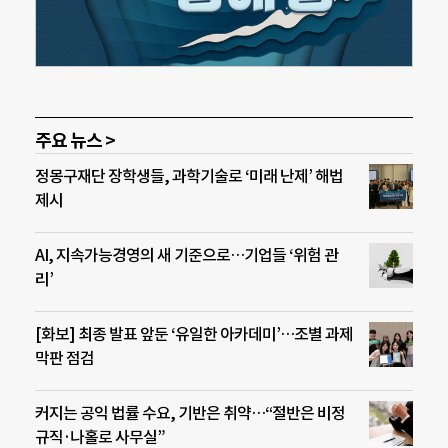
주요 뉴스 >
정몽구재단 장학생들, 과학기술로 ‘미래 난제’ 해법
제시
AI, 지속가능경영의 새 기준으로…기업들 ‘위험 관
리’
[화보] 최종 발표 앞둔 ‘유일한 아카데미’…조별 과제
막판 점검
커지는 공익 법률 수요, 기반은 취약…“절반은 비정
규직·나홀로 사무실”