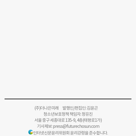
(주)더나은미래 발행인/편집인: 김윤곤
청소년보호정책 책임자: 정유진
서울 중구 세종대로 135-9, 4층(태평로1가)
기사제보:
press@futurechosun.com
인터넷신문윤리위원회 윤리강령을 준수합니다.