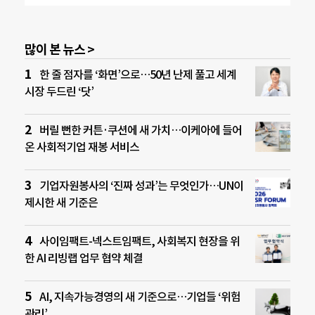
많이 본 뉴스 >
한 줄 점자를 ‘화면’으로…50년 난제 풀고 세계
시장 두드린 ‘닷’
버릴 뻔한 커튼·쿠션에 새 가치…이케아에 들어
온 사회적기업 재봉 서비스
기업자원봉사의 ‘진짜 성과’는 무엇인가…UN이
제시한 새 기준은
사이임팩트-넥스트임팩트, 사회복지 현장을 위
한 AI 리빙랩 업무 협약 체결
AI, 지속가능경영의 새 기준으로…기업들 ‘위험
관리’