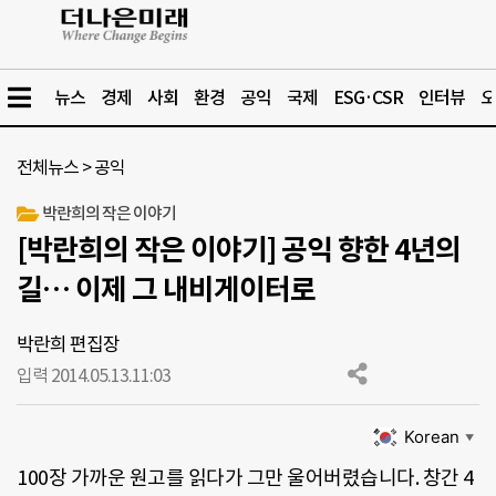
뉴스
경제
사회
환경
공익
국제
ESG·CSR
인터뷰
오
전체뉴스
>
공익
박란희의 작은 이야기
[박란희의 작은 이야기] 공익 향한 4년의
길… 이제 그 내비게이터로
박란희 편집장
입력 2014.05.13.
11:03
Korean
▼
100장 가까운 원고를 읽다가 그만 울어버렸습니다. 창간 4