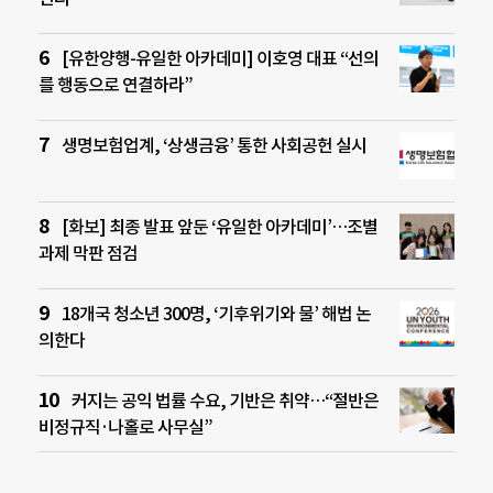
[유한양행-유일한 아카데미] 이호영 대표 “선의
를 행동으로 연결하라”
생명보험업계, ‘상생금융’ 통한 사회공헌 실시
[화보] 최종 발표 앞둔 ‘유일한 아카데미’…조별
과제 막판 점검
18개국 청소년 300명, ‘기후위기와 물’ 해법 논
의한다
커지는 공익 법률 수요, 기반은 취약…“절반은
비정규직·나홀로 사무실”