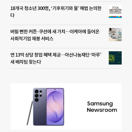
18개국 청소년 300명, ‘기후위기와 물’ 해법 논의한
다
버릴 뻔한 커튼·쿠션에 새 가치…이케아에 들어온
사회적기업 재봉 서비스
연 13억 상당 창업 혜택 제공…아산나눔재단 ‘마루’
새 배치팀 찾는다