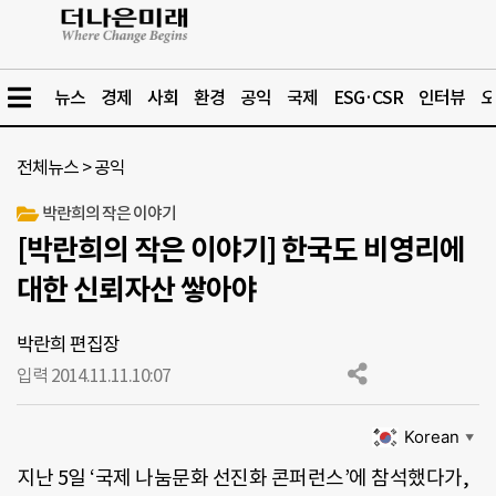
뉴스
경제
사회
환경
공익
국제
ESG·CSR
인터뷰
오
전체뉴스
>
공익
박란희의 작은 이야기
[박란희의 작은 이야기] 한국도 비영리에
대한 신뢰자산 쌓아야
박란희 편집장
입력 2014.11.11.
10:07
Korean
▼
지난 5일 ‘국제 나눔문화 선진화 콘퍼런스’에 참석했다가,