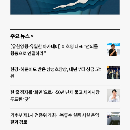
주요 뉴스 >
[유한양행-유일한 아카데미] 이호영 대표 “선의를
행동으로 연결하라”
한강·허준이도 받은 삼성호암상, 내년부터 상금 5억
원
한 줄 점자를 ‘화면’으로…50년 난제 풀고 세계시장
두드린 ‘닷’
기후부 제1차 검증위 개최…복류수 실증 시설 운영
결과 검토