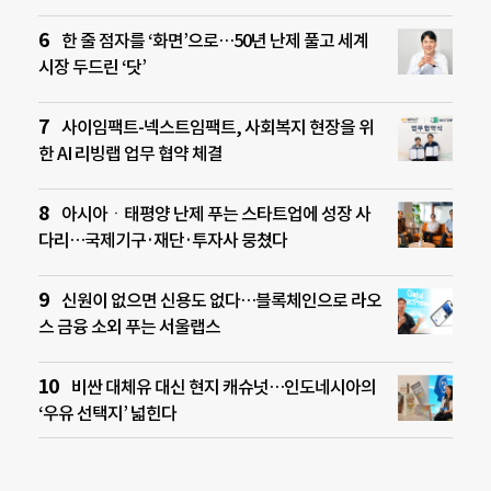
한 줄 점자를 ‘화면’으로…50년 난제 풀고 세계
시장 두드린 ‘닷’
사이임팩트-넥스트임팩트, 사회복지 현장을 위
한 AI 리빙랩 업무 협약 체결
아시아ㆍ태평양 난제 푸는 스타트업에 성장 사
다리…국제기구·재단·투자사 뭉쳤다
신원이 없으면 신용도 없다…블록체인으로 라오
스 금융 소외 푸는 서울랩스
비싼 대체유 대신 현지 캐슈넛…인도네시아의
‘우유 선택지’ 넓힌다