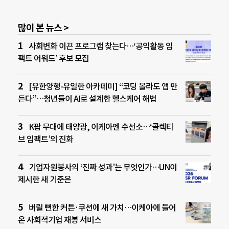
많이 본 뉴스 >
사회변화 이끈 프로그램 찾는다…‘공익활동 임
팩트 어워드’ 후보 모집
[유한양행-유일한 아카데미] “코딩 몰라도 앱 만
든다”…청년들이 AI로 설계한 헬스케어 해법
K팝 무대에 태양광, 이케아엔 수선소…‘콜렉티
브 임팩트’의 진화
기업자원봉사의 ‘진짜 성과’는 무엇인가…UN이
제시한 새 기준은
버릴 뻔한 커튼·쿠션에 새 가치…이케아에 들어
온 사회적기업 재봉 서비스