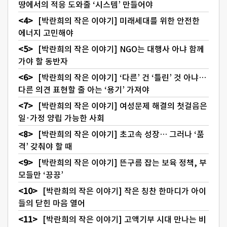
땅에서의 적응 도와줄 ‘시스템’ 만들어야
[박란희의 작은 이야기] 미래세대를 위한 안전한
에너지 고민해야
[박란희의 작은 이야기] NGO는 대행사 아냐 함께
가야 할 동반자
[박란희의 작은 이야기] ‘다른’ 건 ‘틀린’ 것 아냐…
다른 의견 표현할 줄 아는 ‘용기’ 가져야
[박란희의 작은 이야기] 여성문제 해결의 첫걸음은
일·가정 양립 가능한 사회
[박란희의 작은 이야기] 초고속 성장… 그러나 ‘품
격’ 갖춰야 할 때
[박란희의 작은 이야기] 뜬구름 잡는 보육 정책, 부
모들만 ‘끙끙’
[박란희의 작은 이야기] 작은 칭찬 한마디가 아이
들의 닫힌 마음 열어
[박란희의 작은 이야기] 고액기부 시대 만나는 비