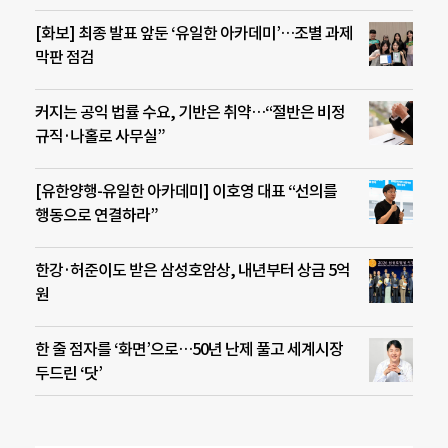
[화보] 최종 발표 앞둔 ‘유일한 아카데미’…조별 과제
막판 점검
커지는 공익 법률 수요, 기반은 취약…“절반은 비정
규직·나홀로 사무실”
[유한양행-유일한 아카데미] 이호영 대표 “선의를
행동으로 연결하라”
한강·허준이도 받은 삼성호암상, 내년부터 상금 5억
원
한 줄 점자를 ‘화면’으로…50년 난제 풀고 세계시장
두드린 ‘닷’