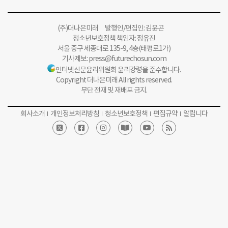
(주)더나은미래 발행인/편집인: 김윤곤
청소년보호정책 책임자: 정유진
서울 중구 세종대로 135-9, 4층(태평로1가)
기사제보:
press@futurechosun.com
인터넷신문윤리위원회 윤리강령을 준수합니다.
Copyright 더나은미래 All rights reserved.
무단 전재 및 재배포 금지.
회사소개
개인정보처리방침
청소년보호정책
편집규약
알립니다