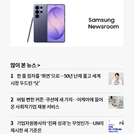
많이 본 뉴스 >
한 줄 점자를 ‘화면’으로…50년 난제 풀고 세계
시장 두드린 ‘닷’
버릴 뻔한 커튼·쿠션에 새 가치…이케아에 들어
온 사회적기업 재봉 서비스
기업자원봉사의 ‘진짜 성과’는 무엇인가…UN이
제시한 새 기준은