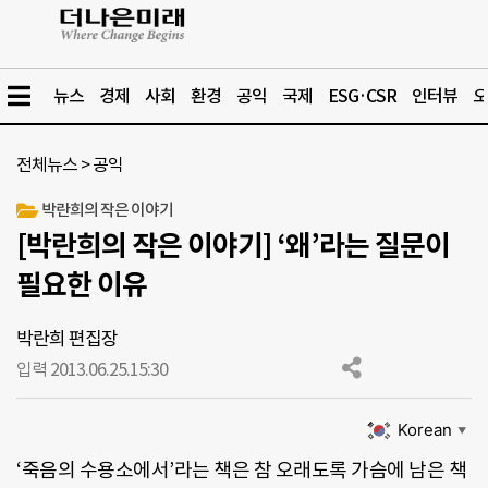
뉴스
경제
사회
환경
공익
국제
ESG·CSR
인터뷰
오
전체뉴스
>
공익
박란희의 작은 이야기
[박란희의 작은 이야기] ‘왜’라는 질문이
필요한 이유
박란희 편집장
입력 2013.06.25.
15:30
Korean
▼
‘죽음의 수용소에서’라는 책은 참 오래도록 가슴에 남은 책