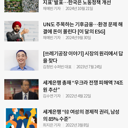
지표’ 발표…한국은 노동정책 개선
채예빈 기자
2024년 10월 21일
UN도 주목하는 기후금융…환경 문제 해
결에 돈이 몰린다 [이 달의 ESG]
채예빈 기자
2024년 9월 30일
[쓰레기공장 이야기] 시장의 원리에서 답
을 찾다
김정빈 수퍼빈 대표
2023년 7월 24일
세계은행 총재 “우크라 전쟁 피해액 74조
원 추산”
김수연 기자
2022년 4월 22일
세계은행 “韓 여성의 경제적 권리, 남성
의 85% 수준”
최지은 기자
2022년 3월 8일