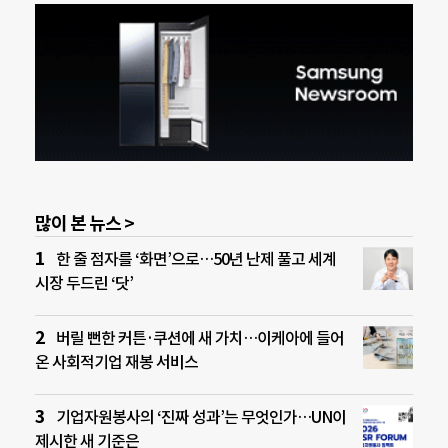
많이 본 뉴스 >
한 줄 점자를 ‘화면’으로…50년 난제 풀고 세계
시장 두드린 ‘닷’
버릴 뻔한 커튼·쿠션에 새 가치…이케아에 들어
온 사회적기업 재봉 서비스
기업자원봉사의 ‘진짜 성과’는 무엇인가…UN이
제시한 새 기준은