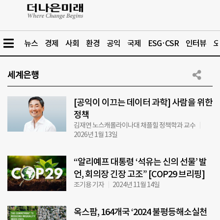
뉴스
경제
사회
환경
공익
국제
ESG·CSR
인터뷰
오
세계은행
[공익이 이끄는 데이터 과학] 사람을 위한
정책
김재연 노스캐롤라이나대 채플힐 정책학과 교수
2026년 1월 13일
“알리예프 대통령 ‘석유는 신의 선물’ 발
언, 회의장 긴장 고조” [COP29 브리핑]
조기용 기자
2024년 11월 14일
옥스팜, 164개국 ‘2024 불평등해소실천