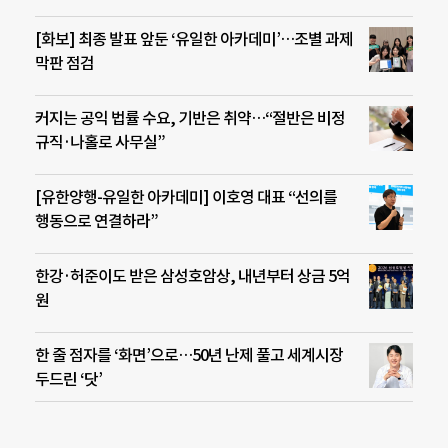
[화보] 최종 발표 앞둔 ‘유일한 아카데미’…조별 과제
막판 점검
커지는 공익 법률 수요, 기반은 취약…“절반은 비정
규직·나홀로 사무실”
[유한양행-유일한 아카데미] 이호영 대표 “선의를
행동으로 연결하라”
한강·허준이도 받은 삼성호암상, 내년부터 상금 5억
원
한 줄 점자를 ‘화면’으로…50년 난제 풀고 세계시장
두드린 ‘닷’