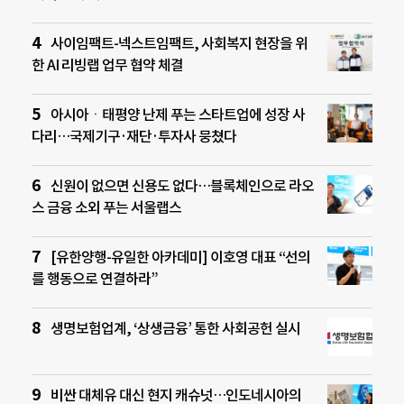
사이임팩트-넥스트임팩트, 사회복지 현장을 위
한 AI 리빙랩 업무 협약 체결
아시아ㆍ태평양 난제 푸는 스타트업에 성장 사
다리…국제기구·재단·투자사 뭉쳤다
신원이 없으면 신용도 없다…블록체인으로 라오
스 금융 소외 푸는 서울랩스
[유한양행-유일한 아카데미] 이호영 대표 “선의
를 행동으로 연결하라”
생명보험업계, ‘상생금융’ 통한 사회공헌 실시
비싼 대체유 대신 현지 캐슈넛…인도네시아의