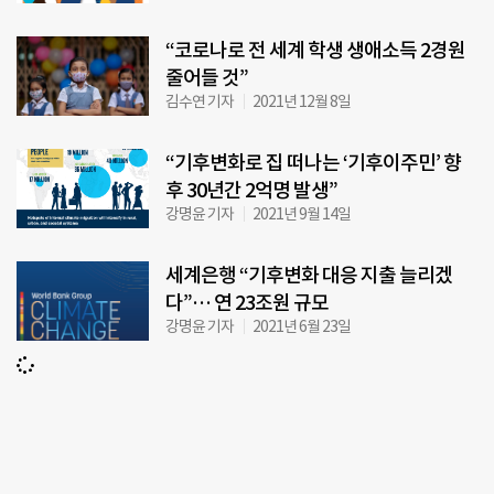
“코로나로 전 세계 학생 생애소득 2경원
줄어들 것”
김수연 기자
2021년 12월 8일
“기후변화로 집 떠나는 ‘기후이주민’ 향
후 30년간 2억명 발생”
강명윤 기자
2021년 9월 14일
세계은행 “기후변화 대응 지출 늘리겠
다”… 연 23조원 규모
강명윤 기자
2021년 6월 23일