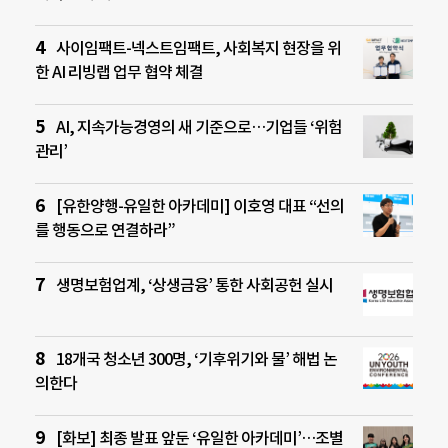
사이임팩트-넥스트임팩트, 사회복지 현장을 위
한 AI 리빙랩 업무 협약 체결
AI, 지속가능경영의 새 기준으로…기업들 ‘위험
관리’
[유한양행-유일한 아카데미] 이호영 대표 “선의
를 행동으로 연결하라”
생명보험업계, ‘상생금융’ 통한 사회공헌 실시
18개국 청소년 300명, ‘기후위기와 물’ 해법 논
의한다
[화보] 최종 발표 앞둔 ‘유일한 아카데미’…조별