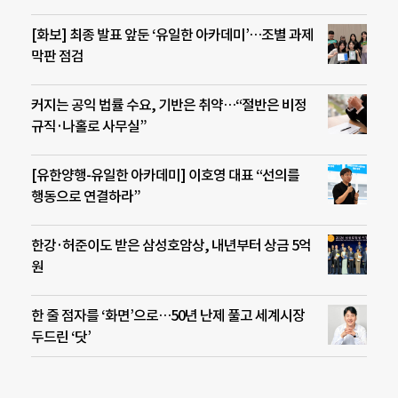
[화보] 최종 발표 앞둔 ‘유일한 아카데미’…조별 과제
막판 점검
커지는 공익 법률 수요, 기반은 취약…“절반은 비정
규직·나홀로 사무실”
[유한양행-유일한 아카데미] 이호영 대표 “선의를
행동으로 연결하라”
한강·허준이도 받은 삼성호암상, 내년부터 상금 5억
원
한 줄 점자를 ‘화면’으로…50년 난제 풀고 세계시장
두드린 ‘닷’