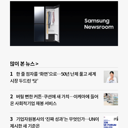
많이 본 뉴스 >
한 줄 점자를 ‘화면’으로…50년 난제 풀고 세계
시장 두드린 ‘닷’
버릴 뻔한 커튼·쿠션에 새 가치…이케아에 들어
온 사회적기업 재봉 서비스
기업자원봉사의 ‘진짜 성과’는 무엇인가…UN이
제시한 새 기준은