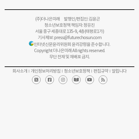
(주)더나은미래 발행인/편집인: 김윤곤
청소년보호정책 책임자: 정유진
서울 중구 세종대로 135-9, 4층(태평로1가)
기사제보:
press@futurechosun.com
인터넷신문윤리위원회 윤리강령을 준수합니다.
Copyright 더나은미래 All rights reserved.
무단 전재 및 재배포 금지.
회사소개
개인정보처리방침
청소년보호정책
편집규약
알립니다