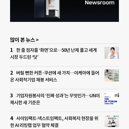
많이 본 뉴스 >
한 줄 점자를 ‘화면’으로…50년 난제 풀고 세계
시장 두드린 ‘닷’
버릴 뻔한 커튼·쿠션에 새 가치…이케아에 들어
온 사회적기업 재봉 서비스
기업자원봉사의 ‘진짜 성과’는 무엇인가…UN이
제시한 새 기준은
사이임팩트-넥스트임팩트, 사회복지 현장을 위
한 AI 리빙랩 업무 협약 체결