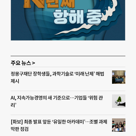
주요 뉴스 >
정몽구재단 장학생들, 과학기술로 ‘미래 난제’ 해법
제시
AI, 지속가능경영의 새 기준으로…기업들 ‘위험 관
리’
[화보] 최종 발표 앞둔 ‘유일한 아카데미’…조별 과제
막판 점검