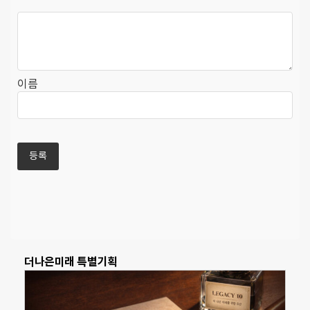
이름
더나은미래 특별기획