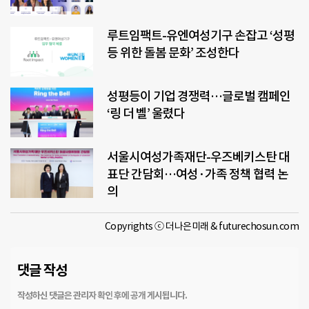
루트임팩트-유엔여성기구 손잡고 ‘성평
등 위한 돌봄 문화’ 조성한다
성평등이 기업 경쟁력…글로벌 캠페인
‘링 더 벨’ 울렸다
서울시여성가족재단-우즈베키스탄 대
표단 간담회…여성·가족 정책 협력 논
의
Copyrights ⓒ 더나은미래 & futurechosun.com
댓글 작성