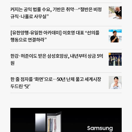
커지는 공익 법률 수요, 기반은 취약…“절반은 비정
규직·나홀로 사무실”
[유한양행-유일한 아카데미] 이호영 대표 “선의를
행동으로 연결하라”
한강·허준이도 받은 삼성호암상, 내년부터 상금 5억
원
한 줄 점자를 ‘화면’으로…50년 난제 풀고 세계시장
두드린 ‘닷’