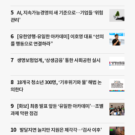
AI, 지속가능경영의 새 기준으로…기업들 ‘위험
관리’
[유한양행-유일한 아카데미] 이호영 대표 “선의
를 행동으로 연결하라”
생명보험업계, ‘상생금융’ 통한 사회공헌 실시
18개국 청소년 300명, ‘기후위기와 물’ 해법 논
의한다
[화보] 최종 발표 앞둔 ‘유일한 아카데미’…조별
과제 막판 점검
발달지연 늘지만 지원은 제각각…‘검사 이후’