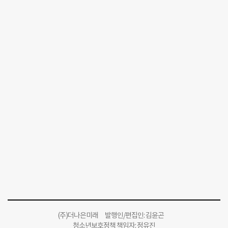
(주)더나은미래 발행인/편집인: 김윤곤
청소년보호정책 책임자: 정유진