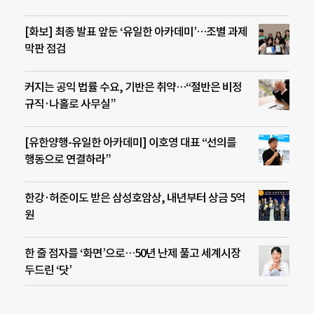
[화보] 최종 발표 앞둔 ‘유일한 아카데미’…조별 과제
막판 점검
커지는 공익 법률 수요, 기반은 취약…“절반은 비정
규직·나홀로 사무실”
[유한양행-유일한 아카데미] 이호영 대표 “선의를
행동으로 연결하라”
한강·허준이도 받은 삼성호암상, 내년부터 상금 5억
원
한 줄 점자를 ‘화면’으로…50년 난제 풀고 세계시장
두드린 ‘닷’