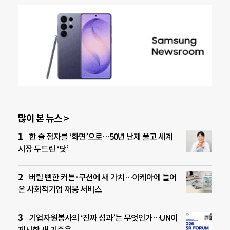
많이 본 뉴스 >
한 줄 점자를 ‘화면’으로…50년 난제 풀고 세계
시장 두드린 ‘닷’
버릴 뻔한 커튼·쿠션에 새 가치…이케아에 들어
온 사회적기업 재봉 서비스
기업자원봉사의 ‘진짜 성과’는 무엇인가…UN이
제시한 새 기준은