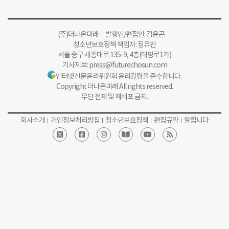
(주)더나은미래 발행인/편집인: 김윤곤
청소년보호정책 책임자: 정유진
서울 중구 세종대로 135-9, 4층(태평로1가)
기사제보:
press@futurechosun.com
인터넷신문윤리위원회 윤리강령을 준수합니다.
Copyright 더나은미래 All rights reserved.
무단 전재 및 재배포 금지.
회사소개
개인정보처리방침
청소년보호정책
편집규약
알립니다