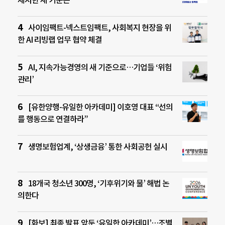
사이임팩트-넥스트임팩트, 사회복지 현장을 위
한 AI 리빙랩 업무 협약 체결
AI, 지속가능경영의 새 기준으로…기업들 ‘위험
관리’
[유한양행-유일한 아카데미] 이호영 대표 “선의
를 행동으로 연결하라”
생명보험업계, ‘상생금융’ 통한 사회공헌 실시
18개국 청소년 300명, ‘기후위기와 물’ 해법 논
의한다
[화보] 최종 발표 앞둔 ‘유일한 아카데미’…조별