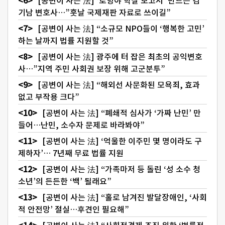
[공변이 사는 法] ‘로힝야 학살 보고서’ 만드는 김
기남 변호사…”훗날 국제재판 자료로 쓰이길”
[공변이 사는 法] “소규모 NPO들이 ‘행복한 고민’
하는 날까지 법률 지원할 것”
[공변이 사는 法] 광주에 터 잡은 최초의 공익변호
사…”지역 주민 사회권 보장 위해 고군분투”
[공변이 사는 法] “해외선 사문화된 모욕죄, 효과
없고 부작용 크다”
[공변이 사는 法] “폐쇄적 심사가 ‘가짜 난민’ 만
들어…난민, 소수자 문제로 바라봐야”
[공변이 사는 法] ‘억울한 이주민 몇 명이라도 구
제하자’… 7년째 무료 법률 지원
[공변이 사는 法] “가족마저 등 돌린 ‘성 소수 청
소년’의 든든한 ‘백’ 될래요”
[공변이 사는 法] “홀로 남겨진 발달장애인, ‘사회
적 안전망’ 절실…후견인 필요해”