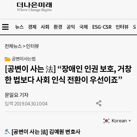
뉴스
경제
사회
환경
공익
국제
ESG·CSR
인터뷰
오
전체뉴스
>
인터뷰
공변이사는법
[공변이 사는 法] “장애인 인권 보호, 거창
한 법보다 사회 인식 전환이 우선이죠”
문일요 기자
입력 2019.04.30.
10:04
Korean
▼
[공변이 사는 法] 김예원 변호사