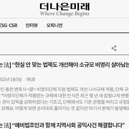
ESG·CSR
인터뷰
오피니언
는 法] “현실 안 맞는 법제도 개선해야 소규모 비영리 살아남
021년 1월 5일
09:20
인 동천 변호사 <끝> 비영리단체 지원 법제도 개선 나서규제 적용, 단체 
 “비영리단체가 적용받는 규제에 대한 인식은 최근 몇 년 새 엄청나게 변
는 관리 감독을 강화하겠다는 기조고, 단체에서도 기존 관행을 버리고 규정
 강해요. 어떻게 보면 순리대로 흘러가는 것 같지만 여기서 문제가 발생해요
 낡은 규제 탓이죠. 단체에서도 잘 지키지 않고, 감독기관에서도 들여다보지
. 현실에 맞지 않는 규제를 완화해 달라는 단체들의 요구가 거세지고, 감
는 法] “예비법조인과 함께 지역사회 공익사건 해결합니다”
을 갖고 접점을 찾기 위해 노력하는 과도기에 있다고 할 수 있죠.” 이희숙(4