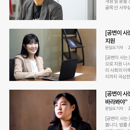
개정 힘 쏟을
상실했을 때 
골목 안 사무실
뜻 나서는 사
간. 국내 유일
부터 맡고 있다
(33) 변호사
건’ 당사자다
자의 쉼터 역
죽을 뻔한 사
[공변이 사
다”고 했다. 
해자 구조금 
화 상담이 이뤄
지원
면서 조건 두 
생각보다 많아
문일요 기자
2
부모는 ‘네가 
[공변이 사는 
기도 하죠. 
으로 지원 나서
기 어려운데, 
리 사회의 이
할 정도로 심
리까지 극심한
수자라는 이유
속적으로 하는
“대부분 자기
타나는 건 드
사회적 냉대나
[공변이 사
한 채 침대에
바라봐야”
는 고지운(4
있다. 주 고
문일요 기자
2
구분 없이 동
[공변이 사는
만났다. 가정
봅니다. 법률
문 변호사가 