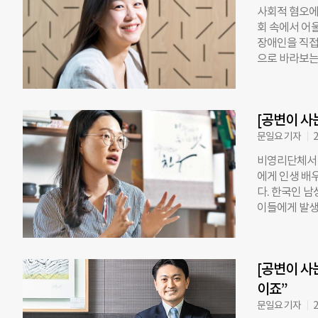
선 긋고 위험한
사회적 혐오에
니다. 법무부
회 속에서 어울
국에 90명 수
장애인을 직접
면 0.4% 수
으로 바라보는
난민 인정자 수는
역사회에서 배
다 지난해에는
김도희(38)
르는 분위기가
하면서 느낀 
하기도 했다”
[공변이 사
손에 꼽는다. 
포구 서울복지
문일요 기자
2
정신장애인만은
비영리단체서 
법상 장애인으
에게 인생 배
다. “정신장
다. 한국인 남
유형 중 하나
이들에게 발생
람들을 정신장
을 수 없을 
다는 데 있다
‘이주민센터 친
해당 법 15
등 광범위하다
든요. 그런데
[공변이 사
으면 뭐든 물
칙은 마련돼 
터를 찾는 이
이죠”
도움받지 못합
문제도 함께 걸
문일요 기자
2
혜 변호사가 