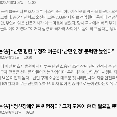
020년 10월 26일
15:00
 변호사는 국내 비영리단체의 든든한 지원군이다. 지난 2015년 동천에 합
의 법률 지원과 교육, 법제도 개선 등을 도맡고 있다. 그는 “취지가 나쁜 
 공익법률센터 변호사 때론 사소한 순간 하나가 인생의 궤적을 바꾼다. 오
 일률적으로 적용되는 과정에서 발생하는 문제는 비영리단체의 생존을 
가 그랬다. 공군사관학교 출신인 그는 2009년 대위로 전역했다. 육아에 전
대표적인 사례가 ‘특수관계인 가산세 부과’다. 현행 상속세 및 증여세법에 따
만, 우연히 읽은 신문기사가 계속 마음에 남았다. 당시 국내에서 싹 틔우기
연자의 가족이나 친·인척 등 특수관계인을 직원으로 두는 경우 관련 지출
들의 이야기였다. “이거다 싶었죠. 국가와 사회에 보탬이 되고 싶다는 생
해 가산세를 부과하도록 규정돼 있다. 공익법인에 출연된 재산은 상속세와 
택했던 건데, 공익변호사도 마찬가지라고 봤어요. 공익변호사의 손길이 필
 때문에 이를 이용한 탈세나 편법적인 상속을 방지하기 위해서다. 하지만 
어느 지역에나 차고 넘칩니다. 그만큼 쓰임이 많은 직업이죠.” 공군 대위에서
소규모 비영리단체에 적용하면 얘기가 달라진다. “작은 단체 입장에서 재정
진숙 변호사는 서울대 공익법률센터에서 근무하고 있다. 서울대는 지난해 
가족이 함께 일하는 경우가 꽤 많아요. 대부분 최저임금에도 못 미치는 활
는 法] “난민 향한 부정적 여론이 ‘난민 인정’ 문턱만 높인다”
공익 활동을 전담하는 법률센터를 학내에 개설했다. 오 변호사는 그보다 앞선
를 겨우겨우 이끌어 나가는 단체들이죠. 그런 단체들에도 일률적으로 가
예비법률가들을 위한 공익법무실습과 지역사회 법률구조 활동을 병행하고
020년 9월 1일
10:20
 프로그램 운영도 맡았다. 직함은 지도변호사다. 전임교수는 변호사 활동 금
터 어필 변호사 법원에서 다투는 난민 소송만 35건 작년 난민 인정자 수 
 수행할 수 없지만, 지도변호사에게는 그 길이 열려 있다. 그는 실제 사건을
민 구제 활동은 선례를 만들어가는 작업이다. 우리나라에 난민법이 시행된 지
학생들과 함께 수행한다. “대학병원에서 의과생들이 교수들과 함께 환자들
 벽은 여전히 높다. “난민 구제 소송은 대부분 첫 사례입니다. 지금 인천
배우는 것처럼 로스쿨 학생들과 공익사건을 다뤄요. 학기 중에는 임상법학
에 6개월째 머무는 난민이 있어요. 비자 없이 환승객으로 들어왔다는 이유로
l law)이라는 수업을 개설해서 진행하고, 방학 때는 프로보노 프로그램으로 돌려요
 인정 신청을 거절했거든요. 소송을 통해 최근 ‘환승객에 대한 난민 신청도
사건은 이어지니까요. 학생들이 직접 서면도 써보고, 소송으로 이어질 때는
취지의 판결을 처음으로 받아냈어요. 법무부가 항소해 공항 노숙 생활은 이
함께 해결해나가는 식이에요. 당사자를 돕는 일이 학생들에겐 공부가 되는 
일(39) 변호사는 난민 구제 활동의 선봉에 있다. 법원에 올라가 있는 담당 
건은 외부 조직과 공동으로 진행하는 경우가 많다. 공익법센터 어필을 비롯해
는 法] “정신장애인은 위험하다? 그저 도움이 좀 더 필요할 뿐
. 최근에는 코로나19 재난지원금에서 난민 인정자들을 배제한 것에 대한 소
 다루는 원곡법률사무소, 지역자활센터 등과 협업한다. 관악구청에 접수된
있다. 그는 “전학 온 친구도 낯선 것처럼 난민을 낯설게 여길 수는 있지만,
020년 8월 11일
09:18
 법률지원이 이뤄지기도 한다.