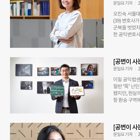
문일요 기자
2
재단법인 동천
뒤, 비영리단체
오진숙 서울대
없지만 규제가
(39) 변호사
다”고 했다. 
군복을 벗었지
공익법인이 출
한 공익변호사
의 전액에 대
군인의 길을 
세가 면제되기
사건은 전국 
정을 영세한 
익변호사로 오
족하다 보니 
[공변이 사
국내 최초로 
받으면서 단체
월에 합류해 
문일요 기자
2
를
다. 프로보노
이일 공익법센
정 탓에 사건을
절반 ‘뚝’ 난
아 로스쿨 재
됐지만, 현실의
까이서 보고 
항 환승 구역
(clinica
무부에서 난민
기가 끝나도 
야 한다’는 
을 대리해서 
있지만요.” 이
입니다.” 사
[공변이 사
만 35건이다
익사건을 많이
맡아 진행하고 
문일요 기자
2
례를 넘겨받아