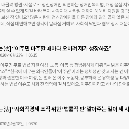
 존재로 내모는 건 혐오”라고 했다. “지난해 난민으로 인정받은 사람은 4
 내몰려 병원·시설로… 정신장애인 외면하는 장애인복지법, 개정 절실 지
가 난민을 직접 데려오는 재정착 난민을 포함하면 79명이에요. 난민 심사관
려 살 수 있게 되길 바라 복지 사각지대 사라질 때까지 묵묵히 지원할 것 
준인데, 심사관 한 명이 1년에 한 건도 인정하지 않은 거죠. 난민 인정률로 
 보신 적 있나요? 많은 사람이 정신장애인을 다른 장애와 달리 곱지 않은 
준인데, 난민법이 시행된 2013년만 해도 9.7%였습니다.” 법무부에 따르면 
데, 직접 대면해보면 생각이 달라질 거예요. 사회적 낙인과 혐오 정서 때문
 2016년 98명, 2017년 121명, 2018년 144명으로 해마다 조금씩 상승
제돼 있어요. 대부분 병원이나 시설로 밀어 넣는 상황인데, 그게 답은 아니죠
 전년 대비 절반 수준으로 줄었다. 이일 변호사는 “과거에는 세계적 추세를
 변호사는 정신장애인을 ‘사각지대 속 사각지대’라고 표현했다. 이들을 7년째
 있어서 연말쯤 난민 인정자 수가 적으면 전년 수준을 웃돌 수 있게 숫자를
점이다. 김 변호사처럼 정신장애인을 법률 지원하는 공익변호사는 국내에
면서
는 法] “이주민 마주할 때마다 오히려 제가 성장하죠”
그만큼 사안이 까다롭고 접근하기도 쉽지 않은 영역이다. 지난달 29일 서울
재단에서 만난 김 변호사는 “모든 장애인이 복지와 의료의 경계에 있지만
020년 6월 23일
05:15
 ‘병(病)’이라는 의료적 관점으로만 접근하는 경향이 강하다”며 “장애
이주민 무료 법률 지원 여성·노동·아동 등 광범위하게 다뤄 “늘 밝은 이
로 규정하고 있지만, 복지 서비스를 전혀 받을 수 없는 것도 이 때문”이라고
우죠” “한국에 머무는 외국인들이 ‘이주민’이라는 정체성만 갖고 사는 건 
애인이 위험하다는 건 편견” 정신장애는 장애인복지법에서 규정하는 15개 
성과 결혼한 이주 여성, 돈 벌러 온 이주 노동자, 공부하러 온 유학생 등 다양
다. 망상이나 환각, 강박 증세 등으로 일상생활이나 사회생활에 어려움을 겪
하는 법률 이슈도 사회 전 영역에 걸쳐 있어요. 이주민이라고 하나의 단어
애인이라고 부른다. 문제는 정신장애인에 대한 복지 서비스가 사실상 전혀
정도로요.” 이진혜(34) 변호사는 이주민들을 무료로 법률 지원하는 비영리단
. “정신장애인들은 장애인복지법에 명시된 제도와 서비스를 받지 못하고 있
구’에서 상근으로 일하고 있다. 그가 다루는 영역은 여성 인권, 노동, 아동,
조에 정신장애인은 정신건강복지법을 적용받기 때문에 제외할 수 있다고 돼 
. 이 변호사는 “도움을 받을 수 있는지조차 모르는 사람이 많아서 궁금한 거
 정신건강복지법에는 복지서비스를 제공하라는 법률만 있고 시행령이나 
는 法] “사회적경제 조직 위한 ‘법률적 판’ 깔아주는 일이 제 
어보라고 홍보한다”며 “늘 새로운 일이 들어와서 지겨울 틈이 없다”고 했다.
있지 않아요. 허울뿐인 법이죠. 결국 장애인복지법, 정신건강복지법 어디에
주민들의 가장 큰 고민은 체류 자격이다. 자녀가 있는 경우 이주 아동들의 
니다.” 실제 정신장애인
려 있다. 법적으로 다투는 송사도 올해만 20건을 접수해 진행하고 있다. 
020년 4월 28일
08:30
근무하는 이주민센터 친구의 사무실은 서울 대림동에 있다. 이른바 ‘작은 중