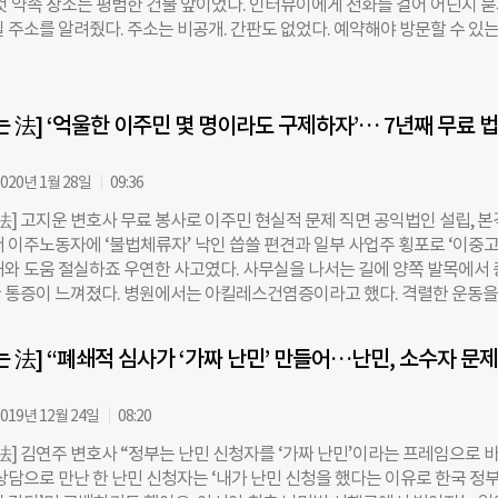
 것 약속 장소는 평범한 건물 앞이었다. 인터뷰이에게 전화를 걸어 어딘지 
이들의 재산과 신상을 보호하기 위해 후견인이 필요하다. 문제는 후견인으로
 주소를 알려줬다. 주소는 비공개. 간판도 없었다. 예약해야 방문할 수 있는
람이 없다는 점이다. 배광열 변호사는 지적장애 2급인 A씨의 후견 업무를 
의 청소년 성 소수자 위기 지원센터 ‘띵동’이다. 지난 17일 이곳에서 만난 
. A씨는 지난 2018년 가족이 뱀파이어라며 살해한 이른바 ‘인천 뱀파이어
는 청소년들의 법률 조력자이자 상담 지원팀장이다. 그는 “띵동은 청소년 성
. “조현병을 앓던 오빠가 집에서 어머니를 흉기로 찔러 살해하고 피후견인 
할을 하는 공간”이라며 “방문자의 안전을 지키기 위해 주소를 공개하지 않
건입니다. 한 부모 가정이었는데 오빠는 구속되고 어머니는 사망한 거죠. 범
는 法] ‘억울한 이주민 몇 명이라도 구제하자’… 7년째 무료 
띵동의 문을 두드리는 청소년은 끊이지 않는다. 지난해에만 400건 넘는 방문
1억원과 상속 재산을 보호해야 하는 상황이었죠.” 인천지검은 구조금을 지
졌다. 온라인 메신저로 주고받는 상담 건수는 셀 수 없을 정도다. “가정 
가지를 달았다. 후견임
요. 부모가 자녀의 성 정체성을 받아들이지 못하면서 주로 발생해요. 대부
020년 1월 28일
09:36
잘 몰라서 그런다’ ‘병원에 가보자’고 해요. 휴대전화를 빼앗거나 외출을 
法] 고지운 변호사 무료 봉사로 이주민 현실적 문제 직면 공익법인 설립, 
폭언과 폭력에 시달리는 아이도 많아요. 학교나 사회에서 겪는 차별과 혐오도
 이주노동자에 ‘불법체류자’ 낙인 씁쓸 편견과 일부 사업주 횡포로 ‘이중고
믿고 사랑하는 가족마저 등을 돌리니 고통이 더 크죠.” 문제는 법적 대응이
해와 도움 절실하죠 우연한 사고였다. 사무실을 나서는 길에 양쪽 발목에서
각한 피해를 당해도 적극적으로 대응하지 않는다는 점이다. 송 변호사는 “성
 통증이 느껴졌다. 병원에서는 아킬레스건염증이라고 했다. 격렬한 운동을
로 부모에게 폭행당해도 주변에 알리거나 경찰에 신고하려는 학생은 없다
 사람들에게 주로 나타나는 질환이다. 담당 의사는 “증상이 두 발 모두에서
 자신을 탓하고 가족과 겪는 갈등을 털고 싶어 하기 때문에 참고 견딘다”고 
물다”며 “몸을 혹사하지 말라”고 경고했다. 그렇게 생애 첫 휴가를 양발에 
 부모의 강압을 이겨내지 못한
는 法] “폐쇄적 심사가 ‘가짜 난민’ 만들어…난민, 소수자 문
서 보냈다. 사연의 주인공은 올해로 7년째 이주노동자에게 무료 소송을 지
2) 변호사다. 그는 이주민지원공익센터 ‘감사와동행’에서 대표변호사로 일
객은 이주노동자, 가정폭력·성폭력 피해 이주여성, 이주아동 등이다. 평일과 
019년 12월 24일
08:20
분서주하는 고 변호사를 지난 20일 서울 서초동 변호사교육문화관 사무실
 法] 김연주 변호사 “정부는 난민 신청자를 ‘가짜 난민’이라는 프레임으로 
폭력·성폭력 피해 이주여성, 이주아동, 이주노동자가 주고객 “원래는 의료법
 상담으로 만난 한 난민 신청자는 ‘내가 난민 신청을 했다는 이유로 한국 정
되고 싶었어요. 그래서 로스쿨에서도 ‘생명윤리’를 전공했어요. 그런데 변