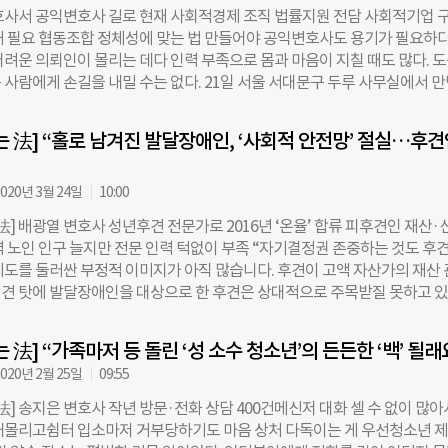
호사서 공익변호사 길로 현재 사회적경제 조직 법률지원 전담 사회적기업 
만큼 중국 동포가 많이 사는 지역이다. “저희 센터로 중국 동포가 많이 찾아
해 필요 협동조합 정체성에 맞는 법 만들어야 공익변호사도 용기가 필요하다
데 그렇진 않아요. 몽골, 네팔, 파키스탄 등 정말 다양한 국적의 이주민들이
어려운 의뢰인이 몰리는 데다 인력 부족으로 몸과 마음이 지칠 때도 많다. 
림역 9번 출구 바로 앞이라 나름 역세권이거든요. 교통이 편리한 건 둘째치고
 사람에게 손길을 내밀 수는 없다. 21일 서울 서대문구 두루 사무실에서 
에게 장소 안내할 때 편해요. ‘대림역’ 하면 다들 아십니다.” 이진혜 변호
변호사는 깡마른 체격에 눈 밑 다크서클이 짙었다. 그는 대기업 사내 변호사로
갖기 시작한 건 로스쿨 재학 시절이다. “1학년 때 이주민 무료 법률
 내고 지난 2015년 공익사단법인 두루에 합류했다. 법무법인 지평이 공익
는 法] “홀로 남겨진 발달장애인, ‘사회적 안전망’ 절실…후견
로 두루를 설립한 이듬해다. 김 변호사는 “처음엔 하고 싶은 일을 신나게 
는데, 지금은 어떻게 하면 더 많은 사람을 도울 수 있을지 고민하고 있다”
들 법률적 이해 있으면 비용·시간 줄일 수 있어 “두루 초창기에는 전문 분야
020년 3월 24일
10:00
넘나드는 일을 많이 했어요. 사내변으로는 절대 맡을 일 없었던 난민 사건을
法] 배광열 변호사 성년후견 전문가로 2016년 ‘온율’ 합류 피후견인 재산·
변호사 일이 녹록지 않다는 생각이 들었죠. 종교적 박해를 피해 한국에 온 
력 노인 인구 늘지만 전문 인력 턱없이 부족 “자기결정권 존중하는 것도 후
는데, 교회를 다닌다는 이유로 거리에서 구타를 당하고 그 일이 지역 일간
 제도를 둘러싼 부정적 이미지가 아직 많습니다. 후견이 고액 자산가의 재산
데 난민 입증에 결국 실패했거든요. 난민 분야는 여전히 증명 책임의 문턱
견 탓에 발달장애인을 대상으로 한 후견은 상대적으로 주목받질 못하고 
변호사는 몇 해간 다양한 공익 분야를 경험했고, 지금은 사회적경제 조직 법
 갑작스럽게 사망했는데 가족도 친족도 없이 혼자 남는 경우가 있습니다. 
 있다. 그는 “사회적기업, 소셜벤처, 협동조합 등이 ‘사회적경제’라는 이름
은 생존 문제로 직결되기 때문에 많고 적음을 떠나 반드시 보호해야 합니다.”
 조직의 성격을 따져보면 정말 다르고 발생하는 법률 이슈도 제각각”이라
 法] “가족마저 등 돌린 ‘성 소수 청소년’의 든든한 ‘백’ 될래
율의 배광열(34) 변호사는 성년 후견 전문가다. 그는 보건복지부 발달장애
020년 2월 25일
09:55
단과 한국치매협회 고령자치매후견센터에서 실무를 쌓고 지난 2016년에
견인이 필요한 발달장애인과 치매 노인의 후견 업무를 수행하고 있다. 피후
法] 송지은 변호사 작년 방문·전화 상담 400건메신저 대화 셀 수 없이 많
 보호…자립 여건 조성하기도 후견인의 역할은 크게 재산 관리와 신상 보호
내몰리고쉼터 입소마저 거부당하기도 마음 상처 다독이는 게 우선청소년 
뉜다. 발달장애인의 보호자가 사망하거나 독거노인이 치매에 걸려 판단 능