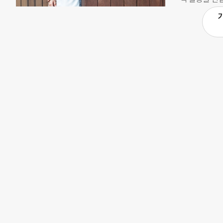
년 이하 징역이
함께하는동행’
구원이 모욕죄
맡은 사건은 
고 이 가운데 
학대, 성매매 
째. 최근 후원
는 “공익변호
되는 것”이라
수료 이후 줄
러 비영리단체
간 귀향을 택
에서는 만류했
법률 조력이 
한 상황인지조
로 오게 됐죠.
일이 있으면 