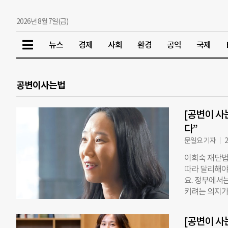
2026년 8월 7일(금)
뉴스
경제
사회
환경
공익
국제
공변이사는법
[공변이 사
다”
문일요 기자
2
이희숙 재단법
따라 달리해야
요. 정부에서
키려는 의지가
실에 안 맞는
규제가 많아요
[공변이 사
들도 책임 의식