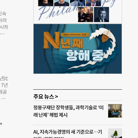
류한
규제는
진숙
위협한
념하려
르면,
 시작
 경비
각으로
증여
요한
이 규
 공
이 부
8월
동비를
 5
산세
 있다
지 규
전년比
 맡
 7년
을 가
국제공
주요 뉴스 >
 법
. 학
 받아
정몽구재단 장학생들, 과학기술로 ‘미
 사건
어지고
래 난제’ 해법 제시
구조
사건
 공
”
송을
 사
AI, 지속가능경영의 새 기준으로…기
 계속