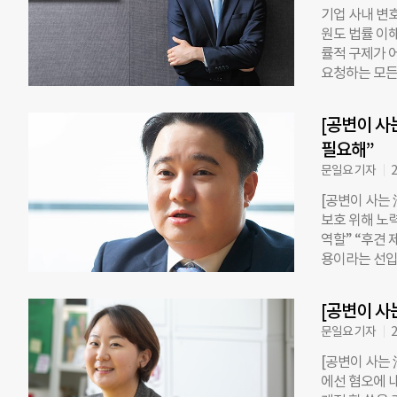
기업 사내 변
국’으로 불릴 
원도 법률 이
라고 생각하는
률적 구제가 
아오세요. 대
요청하는 모든
담 오시는 분들
김용진(36) 
이주민에 관심 
하다 사직서를
[공변이 사
활동을 목적으
필요해”
싶은 마음이 컸
었다. 구성원
문일요 기자
2
없이 영역을 
[공변이 사는 
했을 때 공익
보호 위해 노
탄 사람들이었
역할” “후견
실리기도 했는
용이라는 선입
습니다.” 김 
요. 보호자가
원을 전담하고
게 남은 재산
한데 묶이지만
[공변이 사는
익사단법인 온
다.
문일요 기자
2
공공후견 지원
에 합류해 후
[공변이 사는 
의 재산·신상
에선 혐오에 
두 가지로 나