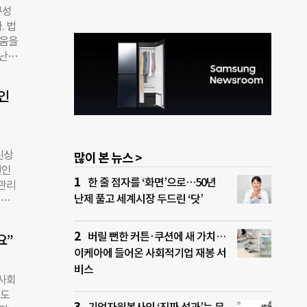
구성
올 거
. 법
 찾
도움을
 상
만난
사가
 일
 법률
인
하고
며 웃
랄 것
 수행
신상
많이 본 뉴스 >
파키스
견인
지에
한 줄 점자를 ‘화면’으로…50년
 관리
이 높
난제 풀고 세계시장 두드린 ‘닷’
있어
률 지
이들에
으로
 공
버릴 뻔한 커튼·쿠션에 새 가치…
고 했
요”
인
이케아에 들어온 사회적기업 재봉 서
 온율
비스
견인
아사회
 등
제도
력을