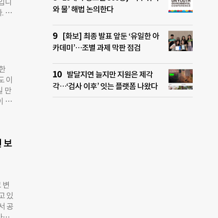
일입니
 대상
와 물’ 해법 논의한다
. 그
언어
 난
세상
지지
[화보] 최종 발표 앞둔 ‘유일한 아
 사람
 나
카데미’…조별 과제 막판 점검
 그
민’
난민
대한
발달지연 늘지만 지원은 제각
면 법
도 이
각…‘검사 이후’ 잇는 플랫폼 나왔다
아니
일 만
그러니
이 극
사의
반드
 피해
호사
난민
담하
”며
 보
연예
 거냐
 문제
 소
 변
모욕
고 있
모욕
서 공
는 1
사와