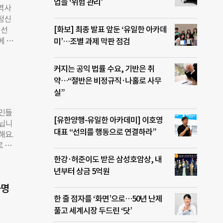
2명입
업들 ‘위험 관리’
역사
은 전
“정신
따지
[화보] 최종 발표 앞둔 ‘유일한 아카데
시선
한국의
에 지
미’…조별 과제 막판 점검
해오
.”
 따
 지원
 관리
커지는 공익 법률 수요, 기반은 취
서도
약…“절반은 비정규직·나홀로 사무
 마
실”
 유독
인복지
주민들
 했
[유한양행-유일한 아카데미] 이호영
아닙니
장애
대표 “선의를 행동으로 연결하라”
해요.
는 사
로 묶
 없
체
한강·허준이도 받은 삼성호암상, 내
어요.
 장애
년부터 상금 5억원
있거
 있
시행규
사명
 센
서도
한 줄 점자를 ‘화면’으로…50년 난제
교육
풀고 세계시장 두드린 ‘닷’
이진