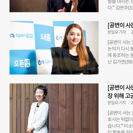
벌을 내리는 
되고 이주민 
다.” 김연주(
으로 무료 법률
가 난민 분야에
문제만 극복하
민을 보호하는
이었어요. 법
[공변이 사
않았다. 올해
에게 속아서,
문일요 기자
2
우에서 선정하는
는 우연히 시작
“난민 관련 
[공변이 사는 
인정 사유가 
논의가 다시 
무부 내부 지
에 동조하는 분
고요. 내부 
난 김가연(39
선제 대응도 못
명히 갈리지만
투명성 문제’
시 필요하다”
자 증언대회’
는 인터넷상 
신청서에 당사
[공변이 사
는 공익변호사
“고국의 박해
인이 사망하면
장 위해 고
고 비난받는 
문일요 기자
2
예요.” 김가
[공변이 사는 
지가 크다는 
호사는 턱없이
이라는 것 자
습니다.” 이소
이 적용될 가능
익 활동을 전