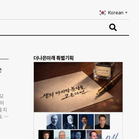
Korean
▼
Korean
▼
더나은미래 특별기획
는
규모
했어
을 지
. 현
 않는
독기관
1)