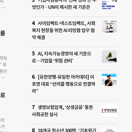
기업자원봉사의 ‘진짜 성과’는 무
묻자
 선
엇인가…UN이 제시한 새 기준은
 공
지난해
송지은
 사
 소수
사이임팩트-넥스트임팩트, 사회
A씨도
는
복지 현장을 위한 AI 리빙랩 업무 협
죄 피
법률
·전
약 체결
급하
폭력이
분의
금지하
AI, 지속가능경영의 새 기준으
본격적
 견디
로…기업들 ‘위험 관리’
’ 우
 필요
 종아
 소
[유한양행-유일한 아카데미] 이
 지
”며
호영 대표 “선의를 행동으로 연결하
 나
했다.
깁스
라”
제로
원하
하고
생명보험업계, ‘상생금융’ 통한
휴일
사회공헌 실시
에서
바라
 전
부가
호사가
18개국 청소년 300명, ‘기후위기