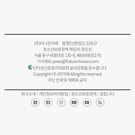
(주)더나은미래 발행인/편집인: 김윤곤
청소년보호정책 책임자: 정유진
서울 중구 세종대로 135-9, 4층(태평로1가)
기사제보:
press@futurechosun.com
인터넷신문윤리위원회 윤리강령을 준수합니다.
Copyright 더나은미래 All rights reserved.
무단 전재 및 재배포 금지.
회사소개
개인정보처리방침
청소년보호정책
알립니다