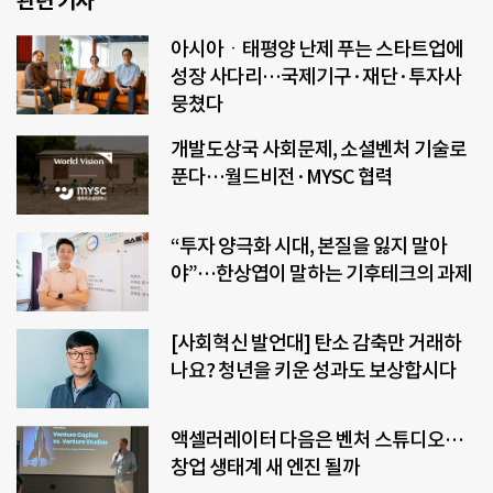
관련 기사
아시아ㆍ태평양 난제 푸는 스타트업에
성장 사다리…국제기구·재단·투자사
뭉쳤다
개발도상국 사회문제, 소셜벤처 기술로
푼다…월드비전·MYSC 협력
“투자 양극화 시대, 본질을 잃지 말아
야”…한상엽이 말하는 기후테크의 과제
[사회혁신 발언대] 탄소 감축만 거래하
나요? 청년을 키운 성과도 보상합시다
액셀러레이터 다음은 벤처 스튜디오…
창업 생태계 새 엔진 될까