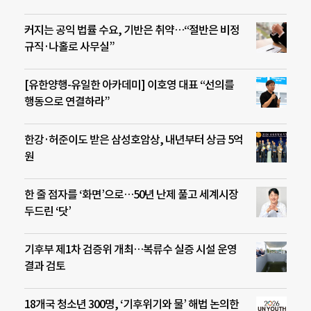
커지는 공익 법률 수요, 기반은 취약…“절반은 비정
규직·나홀로 사무실”
[유한양행-유일한 아카데미] 이호영 대표 “선의를
행동으로 연결하라”
한강·허준이도 받은 삼성호암상, 내년부터 상금 5억
원
한 줄 점자를 ‘화면’으로…50년 난제 풀고 세계시장
두드린 ‘닷’
기후부 제1차 검증위 개최…복류수 실증 시설 운영
결과 검토
18개국 청소년 300명, ‘기후위기와 물’ 해법 논의한