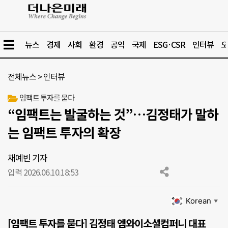
뉴스
경제
사회
환경
공익
국제
ESG·CSR
인터뷰
오
전체뉴스
>
인터뷰
임팩트 투자를 묻다
“임팩트는 발굴하는 것”…김정태가 말하
는 임팩트 투자의 확장
채예빈 기자
입력 2026.06.10.
18:53
Korean
▼
[임팩트 투자를 묻다] 김정태 엠와이소셜컴퍼니 대표