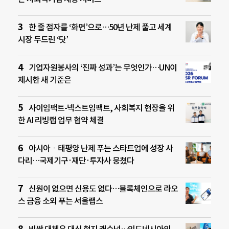
한 줄 점자를 ‘화면’으로…50년 난제 풀고 세계
시장 두드린 ‘닷’
기업자원봉사의 ‘진짜 성과’는 무엇인가…UN이
제시한 새 기준은
사이임팩트-넥스트임팩트, 사회복지 현장을 위
한 AI 리빙랩 업무 협약 체결
아시아ㆍ태평양 난제 푸는 스타트업에 성장 사
다리…국제기구·재단·투자사 뭉쳤다
신원이 없으면 신용도 없다…블록체인으로 라오
스 금융 소외 푸는 서울랩스
비싼 대체유 대신 현지 캐슈넛…인도네시아의