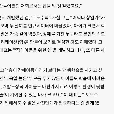
 만들어봤던 저희로서는 답을 알 것 같았고요.”
서 개발했던 앱, ‘토도수학’. 사
실 그는 “어쩌다 창업가”가
 꼬박 두 달여를 인큐베이터에 머물렀다
.
‘아이가 크면서 학
 말은 가슴 깊이 박혔다
.
장애를 가진 누구라도 본인의 속도
플리케이션
(
앱
)
을 만들어 보기로 결심한 것도 이때였다
.
그
표는 “‘장애아동을 위한 앱’을 개발하고 나니, 또 다른 세
요 고객층이 장애아동이라기 보다는 ‘선행학습을 시키고 싶
면 ‘교육열 높은’ 부모를 두지 않은 아이들도 학습에 어려움
고, 개발도상국 아이들도 마찬가지고요. 이렇게 환경이 뒷받
’이 기여할 수 있는 바가 크고요.”
이 대표는 “‘토도수
기 위해서도 수 많은 사전단계가 필요하다는 걸 알게 됐