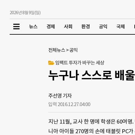
2026년 8월 9일(일)
뉴스
경제
사회
환경
공익
국제
전체뉴스
>
공익
임팩트 투자가 바꾸는 세상
누구나 스스로 배울 
주선영 기자
입력 2016.12.27.
04:00
지난 11월, 교사 한 명에 학생은 60여
니아 아이들 270명의 손에 태블릿 PC가