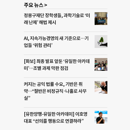
주요 뉴스 >
정몽구재단 장학생들, 과학기술로 ‘미
래 난제’ 해법 제시
AI, 지속가능경영의 새 기준으로…기
업들 ‘위험 관리’
[화보] 최종 발표 앞둔 ‘유일한 아카데
미’…조별 과제 막판 점검
커지는 공익 법률 수요, 기반은 취
약…“절반은 비정규직·나홀로 사무
실”
[유한양행-유일한 아카데미] 이호영
대표 “선의를 행동으로 연결하라”