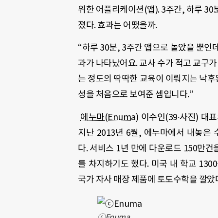
위한 어플리케이션(앱). 3주간, 하루 3
졌다. 효과는 어땠을까.
“하루 30분, 3주간 앱으로 놀았을 뿐
과가 나타났어요. 교사 수가 적고 교구가
는 정도의 딱딱한 교육이 이뤄지는 낙후된
성을 처음으로 보여준 셈입니다.”
에누마(Enuma)
이수인(39∙사진) 대
지난 2013년 6월, 에누마에서 내놓은 수
다. 서비스
1
년 만에 다운로드
150
만건
를 차지하기도 했다
.
미국 내 학교
1300
국가 자사 매장 제품에 토도수학을 깔았
ⓒEnuma