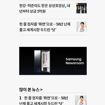
한강·허준이도 받은 삼성호암상, 내
년부터 상금 5억원
한 줄 점자를 ‘화면’으로…50년 난제
풀고 세계시장 두드린 ‘닷’
많이 본 뉴스 >
한 줄 점자를 ‘화면’으로…50년
난제 풀고 세계시장 두드린 ‘닷’