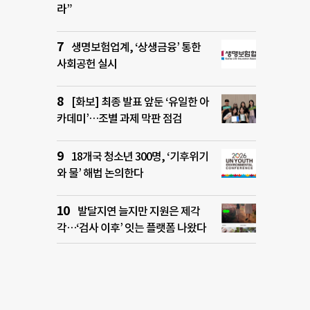
라”
생명보험업계, ‘상생금융’ 통한
사회공헌 실시
[화보] 최종 발표 앞둔 ‘유일한 아
카데미’…조별 과제 막판 점검
18개국 청소년 300명, ‘기후위기
와 물’ 해법 논의한다
발달지연 늘지만 지원은 제각
각…‘검사 이후’ 잇는 플랫폼 나왔다