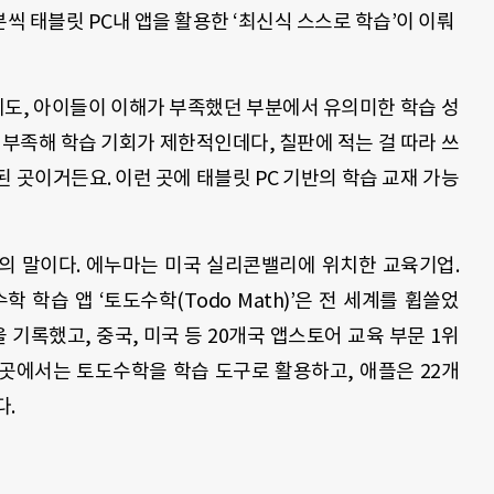
0분씩 태블릿 PC내 앱을 활용한 ‘최신식 스스로 학습’이 이뤄
인데도, 아이들이 이해가 부족했던 부분에서 유의미한 학습 성
 부족해 학습 기회가 제한적인데다, 칠판에 적는 걸 따라 쓰
 곳이거든요. 이런 곳에 태블릿 PC 기반의 학습 교재 가능
표의 말이다. 에누마는 미국 실리콘밸리에 위치한 교육기업.
학 학습 앱 ‘토도수학(Todo Math)’은 전 세계를 휩쓸었
을 기록했고
,
중국
,
미국 등
20
개국 앱스토어 교육 부문
1
위
곳에서는 토도수학을 학습 도구로 활용하고
,
애플은
22
개
다
.