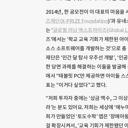
2014
년
,
한 공모전이 이 대표의 마음을
즈재단
(X-PRIZE Foundation
)
’과 유
는 ‘
글로벌 러닝 엑스프라이즈
(Global L
즈’에서는 ‘학교 교육 기회가 제한된 아
소스 소프트웨어를 개발하는 것’으로 총
재단은
‘
민간 달 탐사 우주선 개발
’, ‘
인공
한 당면 과제를 해결하는 이들을 발굴해 
에서
“
태블릿
PC
만 제공하면 아이들 스
표는
“
이거다 싶었다
”
고 했다
.
“
저희 투자자 중에는
‘
상금 액수
,
그 이상
라
’
는 분도 있어요
.
저희는 세상에 ‘에누마
희가 만들었던
‘토도수학’ 앱은 ‘장애아
걸 확장시켜서, ‘교육 기회가 제한됐던 