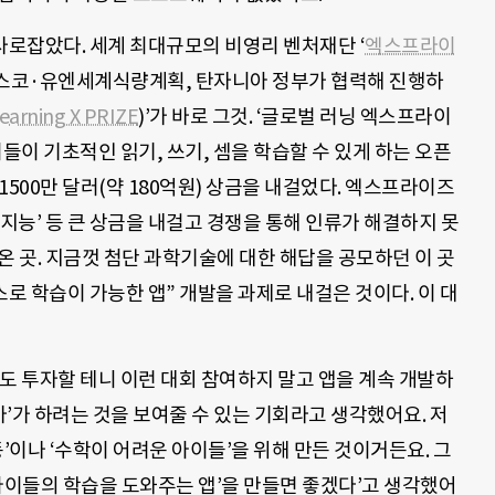
 사로잡았다
.
세계 최대규모의 비영리 벤처재단 ‘
엑스프라이
네스코·유엔세계식량계획, 탄자니아 정부가 협력해 진행하
earning X PRIZE
)
’가 바로 그것
.
‘글로벌 러닝 엑스프라이
이들이 기초적인 읽기
,
쓰기
,
셈을 학습할 수 있게 하는 오픈
1500
만 달러
(
약
180
억원
)
상금을 내걸었다. 엑스프라이즈
지능
’
등 큰 상금을 내걸고 경쟁을 통해 인류가 해결하지 못
온 곳
. 지금껏
첨단 과학기술에 대한 해답을 공모하던 이 곳
스로 학습이 가능한 앱
”
개발을 과제로 내걸은 것이다. 이 대
도 투자할 테니 이런 대회 참여하지 말고 앱을 계속 개발하
’가 하려는 것을 보여줄 수 있는 기회라고 생각했어요. 저
동’이나 ‘수학이 어려운 아이들’을 위해 만든 것이거든요. 그
아이들의 학습을 도와주는 앱’을 만들면 좋겠다’고 생각했어