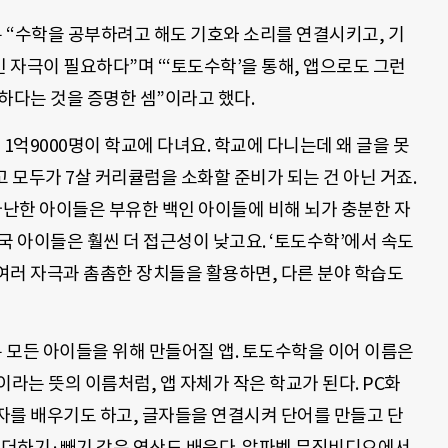
는 “수학을 공부하려고 해도 기호와 소리를 연결시키고
,
기
자극이 필요하다”며 “‘토도수학’을 통해, 앱으로도 그런
하다는 것을 증명한 셈”이라고 했다.
1
억
9000
명이 학교에 다녀요
.
학교에 다니는데 왜 글을 못
고 모두가
7
살 커리큘럼을 소화할 준비가 되는 건 아닌 거죠
.
가난한 아이들은 부유한 백인 아이들에 비해 뇌가 충분한 자
 아이들은 훨씬 더 접근성이 낮고요
. ‘
토도수학’에서 속도
여러 자극과 촘촘한 장치들을 활용하면, 다른 분야 학습도
는 모든 아이들을 위해 만들어질 앱. 토도수학을 이어 이름은
이라는 뜻의 이름처럼
,
앱 자체가 작은 학교가 된다
. PC화
자를 배우기도 하고
,
글자들을 연결시켜 단어를 만들고 단
 더하기·빼기 같은 연산도 배운다
.
알파벳 뮤직비디오에서