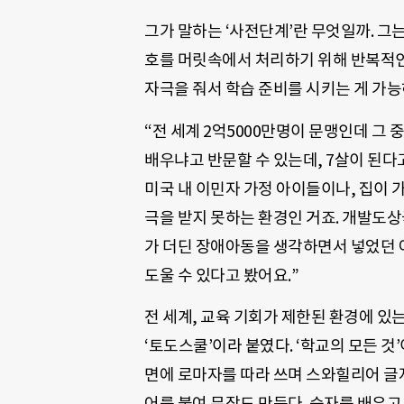
그가 말하는 ‘사전단계’란 무엇일까. 그
호를 머릿속에서 처리하기 위해 반복적인 
자극을 줘서 학습 준비를 시키는 게 가능
“전 세계
2
억
5000
만명이 문맹인데 그 중
배우냐고 반문할 수 있는데
, 7
살이 된다
미국 내 이민자 가정 아이들이나
,
집이 
극을 받지 못하는 환경인 거죠
.
개발도상국
가 더딘 장애아동을 생각하면서 넣었던 
도울 수 있다고 봤어요.”
전 세계, 교육 기회가 제한된 환경에 있
‘
토도스쿨
’
이라 붙였다
. ‘
학교의 모든 것
’
면에
로마자를 따라 쓰며 스와힐리어 글
어를 붙여 문장도 만든다
.
숫자를 배우고