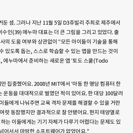
둔 셈. 그러나 지난
11
월
5
일 D3쥬빌리 주최로 제주에서
 이수인
(39)
에누마 대표는 더 큰 그림을 그리고 있었다
.
출
사의 도움 여부와 상관없이 “모든 아이들이 기술을 통해
수 있도록 돕는, 스스로 학습할 수 있는 앱을 만드는 것이
 에누마에서 준비하는 새로운 앱 ‘토도 스쿨(Todo
만 집중했어요. 2008
년
MIT
에서 ‘아동 한 명당 컴퓨터 한
는 운동을 대대적으로 벌였던 적이 있어요
.
한 대당
100
달러
이들에게 나눠주면 교육 격차 문제를 해결할 수 있을 거란
 여럿 동참했지만 결과적으로 잘 안됐어요
.
현지 태양열로
 접하는 이들에게는
기기 자체가 다루기 어렵다는 문제도 있
 넘어서서 마땅한 소프트웨어가 없었어요
.”