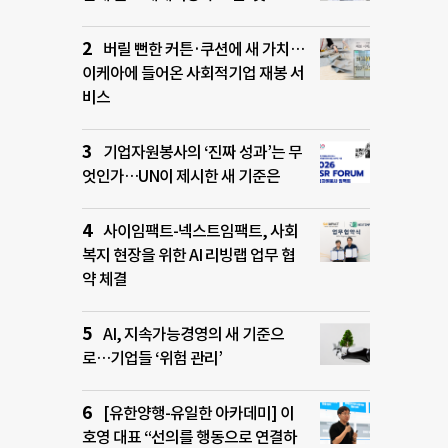
버릴 뻔한 커튼·쿠션에 새 가치…
이케아에 들어온 사회적기업 재봉 서
비스
기업자원봉사의 ‘진짜 성과’는 무
엇인가…UN이 제시한 새 기준은
사이임팩트-넥스트임팩트, 사회
복지 현장을 위한 AI 리빙랩 업무 협
약 체결
AI, 지속가능경영의 새 기준으
로…기업들 ‘위험 관리’
[유한양행-유일한 아카데미] 이
호영 대표 “선의를 행동으로 연결하