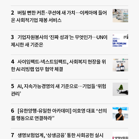
버릴 뻔한 커튼·쿠션에 새 가치…이케아에 들어
온 사회적기업 재봉 서비스
기업자원봉사의 ‘진짜 성과’는 무엇인가…UN이
제시한 새 기준은
사이임팩트-넥스트임팩트, 사회복지 현장을 위
한 AI 리빙랩 업무 협약 체결
AI, 지속가능경영의 새 기준으로…기업들 ‘위험
관리’
[유한양행-유일한 아카데미] 이호영 대표 “선의
를 행동으로 연결하라”
생명보험업계, ‘상생금융’ 통한 사회공헌 실시