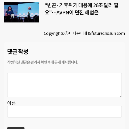
“빈곤·기후위기 대응에 26조 달러 필
요”…AVPN이 던진 해법은
Copyrights ⓒ 더나은미래 & futurechosun.com
댓글 작성
이름