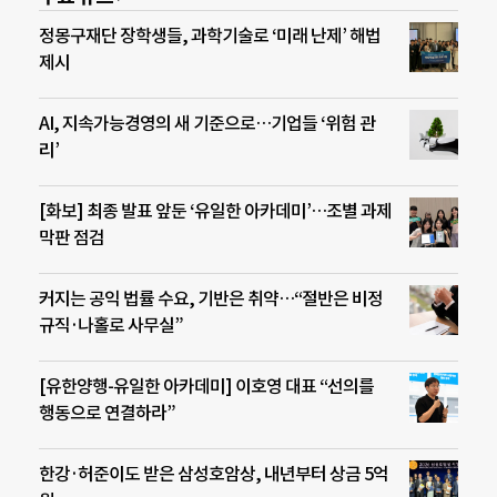
정몽구재단 장학생들, 과학기술로 ‘미래 난제’ 해법
제시
AI, 지속가능경영의 새 기준으로…기업들 ‘위험 관
리’
[화보] 최종 발표 앞둔 ‘유일한 아카데미’…조별 과제
막판 점검
커지는 공익 법률 수요, 기반은 취약…“절반은 비정
규직·나홀로 사무실”
[유한양행-유일한 아카데미] 이호영 대표 “선의를
행동으로 연결하라”
한강·허준이도 받은 삼성호암상, 내년부터 상금 5억