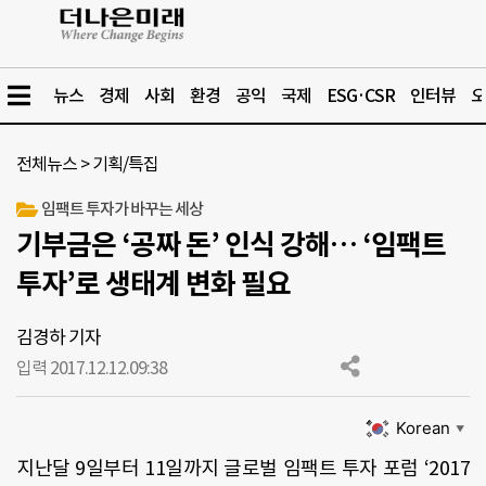
뉴스
경제
사회
환경
공익
국제
ESG·CSR
인터뷰
오
전체뉴스
>
기획/특집
임팩트 투자가 바꾸는 세상
기부금은 ‘공짜 돈’ 인식 강해… ‘임팩트
투자’로 생태계 변화 필요
김경하 기자
입력 2017.12.12.
09:38
Korean
▼
지난달 9일부터 11일까지 글로벌 임팩트 투자 포럼 ‘2017