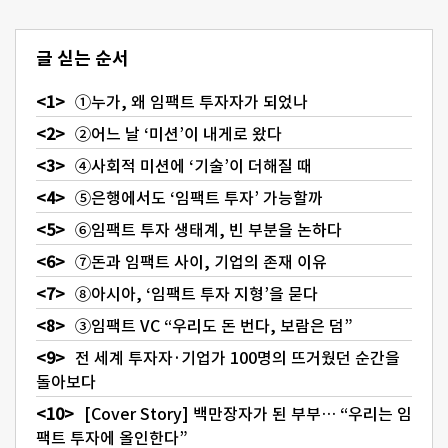
글 싣는 순서
①누가, 왜 임팩트 투자자가 되었나
②어느 날 ‘미션’이 내게로 왔다
④사회적 미션에 ‘기술’이 더해질 때
⑤은행에서도 ‘임팩트 투자’ 가능할까
⑥임팩트 투자 생태계, 빈 부분을 논하다
⑦돈과 임팩트 사이, 기업의 존재 이유
⑧아시아, ‘임팩트 투자 지형’을 묻다
③임팩트 VC “우리도 돈 번다, 보람은 덤”
전 세계 투자자·기업가 100명의 뜨거웠던 순간을
돌아보다
[Cover Story] 백만장자가 된 부부… “우리는 임
팩트 투자에 올인한다”