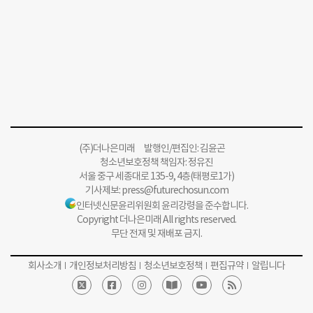
(주)더나은미래 발행인/편집인: 김윤곤
청소년보호정책 책임자: 정유진
서울 중구 세종대로 135-9, 4층(태평로1가)
기사제보:
press@futurechosun.com
인터넷신문윤리위원회 윤리강령을 준수합니다.
Copyright 더나은미래 All rights reserved.
무단 전재 및 재배포 금지.
회사소개
개인정보처리방침
청소년보호정책
편집규약
알립니다