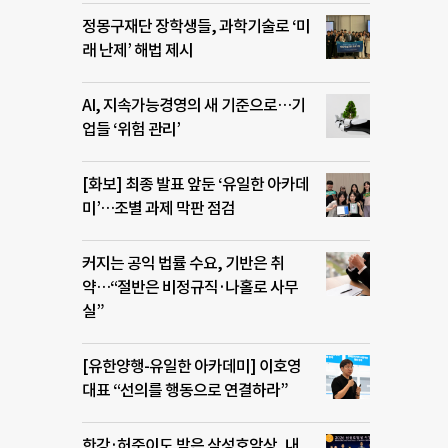
정몽구재단 장학생들, 과학기술로 ‘미
래 난제’ 해법 제시
AI, 지속가능경영의 새 기준으로…기
업들 ‘위험 관리’
[화보] 최종 발표 앞둔 ‘유일한 아카데
미’…조별 과제 막판 점검
커지는 공익 법률 수요, 기반은 취
약…“절반은 비정규직·나홀로 사무
실”
[유한양행-유일한 아카데미] 이호영
대표 “선의를 행동으로 연결하라”
한강·허준이도 받은 삼성호암상, 내