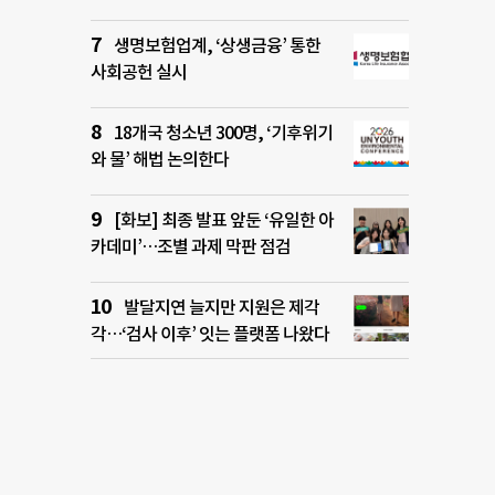
생명보험업계, ‘상생금융’ 통한
사회공헌 실시
18개국 청소년 300명, ‘기후위기
와 물’ 해법 논의한다
[화보] 최종 발표 앞둔 ‘유일한 아
카데미’…조별 과제 막판 점검
발달지연 늘지만 지원은 제각
각…‘검사 이후’ 잇는 플랫폼 나왔다