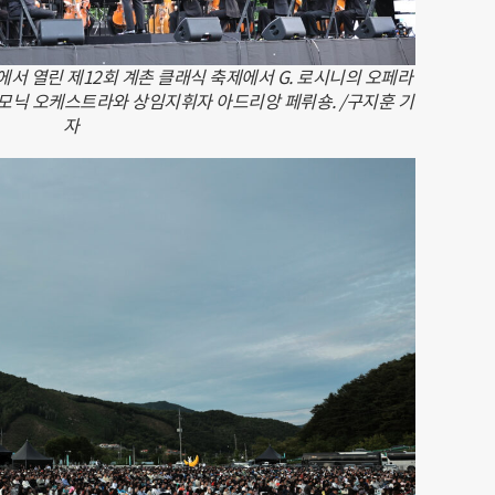
서 열린 제12회 계촌 클래식 축제에서 G. 로시니의 오페라
하모닉 오케스트라와 상임지휘자 아드리앙 페뤼숑. /구지훈 기
자