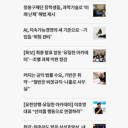
정몽구재단 장학생들, 과학기술로 ‘미
래 난제’ 해법 제시
AI, 지속가능경영의 새 기준으로…기
업들 ‘위험 관리’
[화보] 최종 발표 앞둔 ‘유일한 아카데
미’…조별 과제 막판 점검
커지는 공익 법률 수요, 기반은 취
약…“절반은 비정규직·나홀로 사무
실”
[유한양행-유일한 아카데미] 이호영
대표 “선의를 행동으로 연결하라”
한강·허준이도 받은 삼성호암상, 내