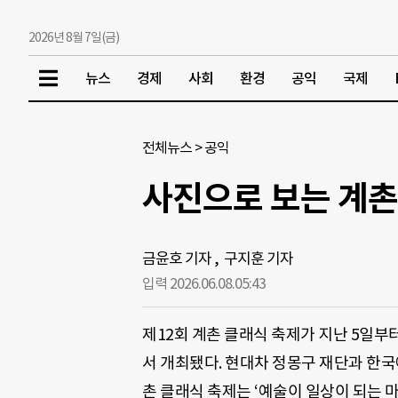
2026년 8월 7일(금)
뉴스
경제
사회
환경
공익
국제
전체뉴스
>
공익
사진으로 보는 계촌
금윤호 기자
,
구지훈 기자
입력 2026.06.08.
05:43
제12회 계촌 클래식 축제가 지난 5일
서 개최됐다. 현대차 정몽구 재단과 
촌 클래식 축제는 ‘예술이 일상이 되는 마