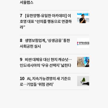
서울랩스
[유한양행-유일한 아카데미] 이
호영 대표 “선의를 행동으로 연결하
라”
생명보험업계, ‘상생금융’ 통한
사회공헌 실시
비싼 대체유 대신 현지 캐슈넛…
인도네시아의 ‘우유 선택지’ 넓힌다
AI, 지속가능경영의 새 기준으
로…기업들 ‘위험 관리’