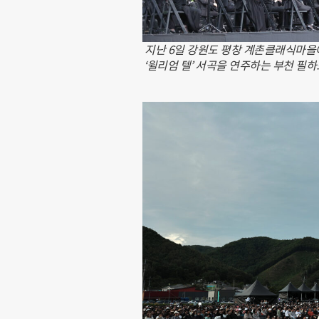
지난 6일 강원도 평창 계촌클래식마을에
‘윌리엄 텔’ 서곡을 연주하는 부천 필