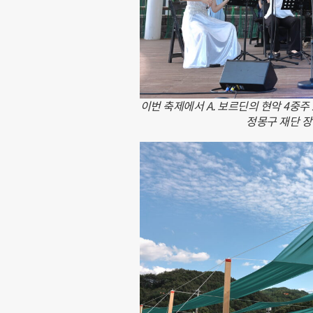
이번 축제에서 A. 보르딘의 현악 4중주
정몽구 재단 장