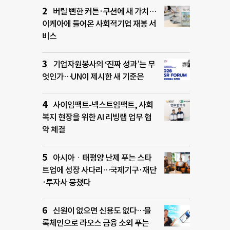
버릴 뻔한 커튼·쿠션에 새 가치…
이케아에 들어온 사회적기업 재봉 서
비스
기업자원봉사의 ‘진짜 성과’는 무
엇인가…UN이 제시한 새 기준은
사이임팩트-넥스트임팩트, 사회
복지 현장을 위한 AI 리빙랩 업무 협
약 체결
아시아ㆍ태평양 난제 푸는 스타
트업에 성장 사다리…국제기구·재단
·투자사 뭉쳤다
신원이 없으면 신용도 없다…블
록체인으로 라오스 금융 소외 푸는