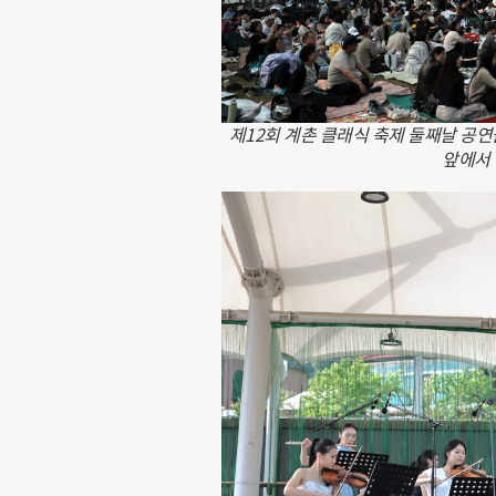
제12회 계촌 클래식 축제 둘째날 공연
앞에서 