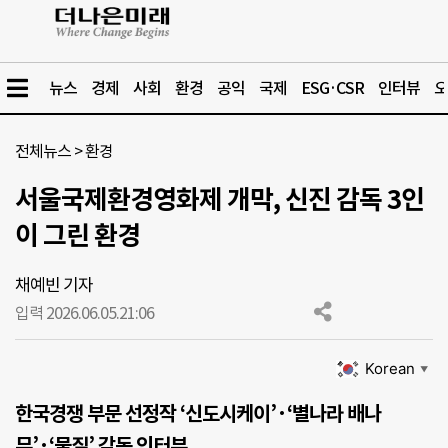
뉴스
경제
사회
환경
공익
국제
ESG·CSR
인터뷰
오
전체뉴스
>
환경
서울국제환경영화제 개막, 신진 감독 3인
이 그린 환경
채예빈 기자
입력 2026.06.05.
21:06
Korean
▼
한국경쟁 부문 선정작 ‘신도시케이’·‘별나라 배나
무’·‘물질’ 감독 인터뷰