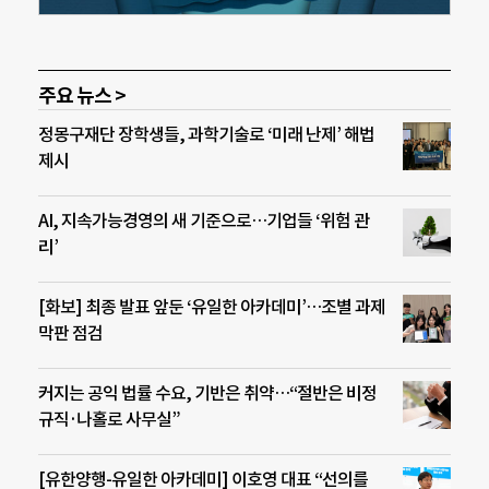
주요 뉴스 >
정몽구재단 장학생들, 과학기술로 ‘미래 난제’ 해법
제시
AI, 지속가능경영의 새 기준으로…기업들 ‘위험 관
리’
[화보] 최종 발표 앞둔 ‘유일한 아카데미’…조별 과제
막판 점검
커지는 공익 법률 수요, 기반은 취약…“절반은 비정
규직·나홀로 사무실”
[유한양행-유일한 아카데미] 이호영 대표 “선의를