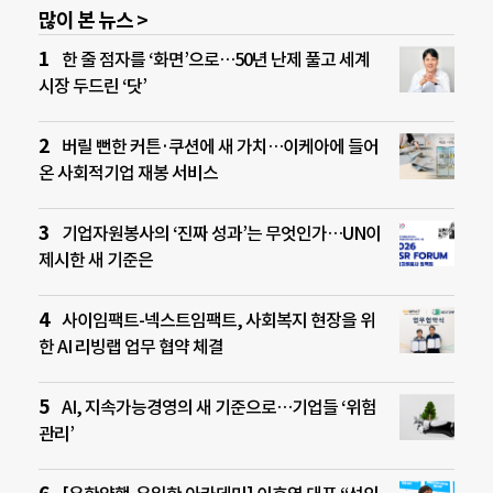
많이 본 뉴스 >
한 줄 점자를 ‘화면’으로…50년 난제 풀고 세계
시장 두드린 ‘닷’
버릴 뻔한 커튼·쿠션에 새 가치…이케아에 들어
온 사회적기업 재봉 서비스
기업자원봉사의 ‘진짜 성과’는 무엇인가…UN이
제시한 새 기준은
사이임팩트-넥스트임팩트, 사회복지 현장을 위
한 AI 리빙랩 업무 협약 체결
AI, 지속가능경영의 새 기준으로…기업들 ‘위험
관리’