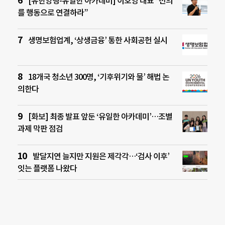
[유한양행-유일한 아카데미] 이호영 대표 “선의
를 행동으로 연결하라”
생명보험업계, ‘상생금융’ 통한 사회공헌 실시
18개국 청소년 300명, ‘기후위기와 물’ 해법 논
의한다
[화보] 최종 발표 앞둔 ‘유일한 아카데미’…조별
과제 막판 점검
발달지연 늘지만 지원은 제각각…‘검사 이후’
잇는 플랫폼 나왔다