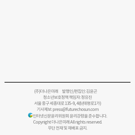
(주)더나은미래 발행인/편집인: 김윤곤
청소년보호정책 책임자: 정유진
서울 중구 세종대로 135-9, 4층(태평로1가)
기사제보:
press@futurechosun.com
인터넷신문윤리위원회 윤리강령을 준수합니다.
Copyright 더나은미래 All rights reserved.
무단 전재 및 재배포 금지.