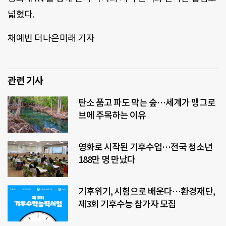
넓혔다.
채예빈 더나은미래 기자
관련 기사
탄소 품고 파도 막는 숲…세계가 맹그로
브에 주목하는 이유
영화로 시작된 기후수업…전국 청소년
188만 명 만났다
기후위기, 시험으로 배운다…환경재단,
제3회 기후수능 참가자 모집