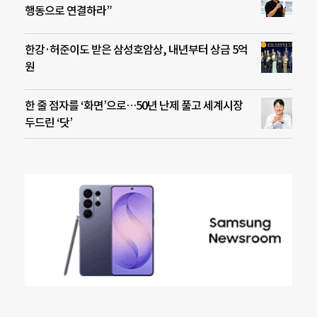
행동으로 연결하라”
한강·허준이도 받은 삼성호암상, 내년부터 상금 5억
원
한 줄 점자를 ‘화면’으로…50년 난제 풀고 세계시장
두드린 ‘닷’