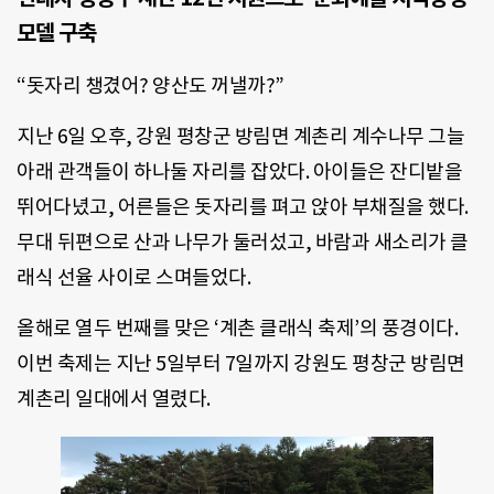
모델 구축
“돗자리 챙겼어? 양산도 꺼낼까?”
지난 6일 오후, 강원 평창군 방림면 계촌리 계수나무 그늘
아래 관객들이 하나둘 자리를 잡았다. 아이들은 잔디밭을
뛰어다녔고, 어른들은 돗자리를 펴고 앉아 부채질을 했다.
무대 뒤편으로 산과 나무가 둘러섰고, 바람과 새소리가 클
래식 선율 사이로 스며들었다.
올해로 열두 번째를 맞은 ‘계촌 클래식 축제’의 풍경이다.
이번 축제는 지난 5일부터 7일까지 강원도 평창군 방림면
계촌리 일대에서 열렸다.