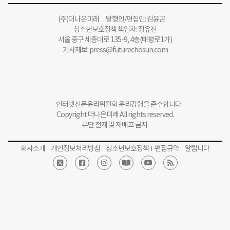
(주)더나은미래 발행인/편집인: 김윤곤
청소년보호정책 책임자: 정유진
서울 중구 세종대로 135-9, 4층(태평로1가)
기사제보:
press@futurechosun.com
인터넷신문윤리위원회 윤리강령을 준수합니다.
Copyright 더나은미래 All rights reserved.
무단 전재 및 재배포 금지.
회사소개
개인정보처리방침
청소년보호정책
편집규약
알립니다