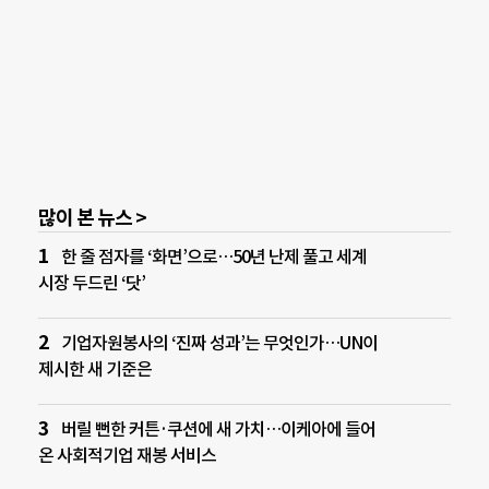
많이 본 뉴스 >
한 줄 점자를 ‘화면’으로…50년 난제 풀고 세계
시장 두드린 ‘닷’
기업자원봉사의 ‘진짜 성과’는 무엇인가…UN이
제시한 새 기준은
버릴 뻔한 커튼·쿠션에 새 가치…이케아에 들어
온 사회적기업 재봉 서비스