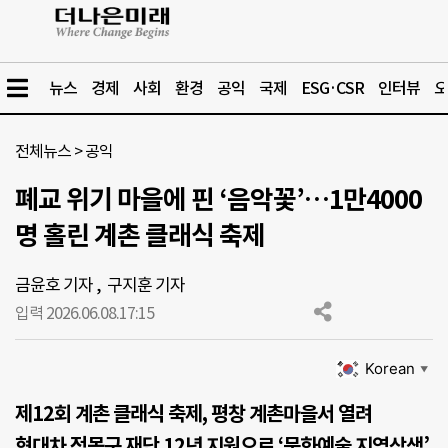
뉴스
경제
사회
환경
공익
국제
ESG·CSR
인터뷰
오
전체뉴스
>
공익
폐교 위기 마을에 핀 ‘음악꽃’…1만4000
명 홀린 계촌 클래식 축제
금윤호 기자
,
구지훈 기자
입력 2026.06.08.
17:15
Korean
▼
제12회 계촌 클래식 축제, 평창 계촌마을서 열려
현대차 정몽구 재단 12년 지원으로 ‘문화예술 지역상생’