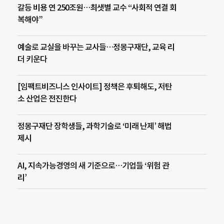
갈등 비용 연 250조원…최샛별 교수 “사회적 연결 회
복해야”
예술로 교실을 바꾸는 교사들…정몽구재단, 교육 리
더 키운다
[임팩트비즈니스 인사이트] 정책은 후퇴해도, 저탄
소 산업은 전진한다
정몽구재단 장학생들, 과학기술로 ‘미래 난제’ 해법
제시
AI, 지속가능경영의 새 기준으로…기업들 ‘위험 관
리’