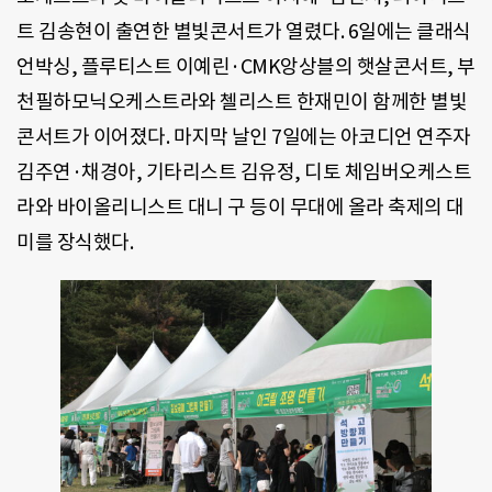
트 김송현이 출연한 별빛콘서트가 열렸다. 6일에는 클래식
언박싱, 플루티스트 이예린·CMK앙상블의 햇살콘서트, 부
천필하모닉오케스트라와 첼리스트 한재민이 함께한 별빛
콘서트가 이어졌다. 마지막 날인 7일에는 아코디언 연주자
김주연·채경아, 기타리스트 김유정, 디토 체임버오케스트
라와 바이올리니스트 대니 구 등이 무대에 올라 축제의 대
미를 장식했다.