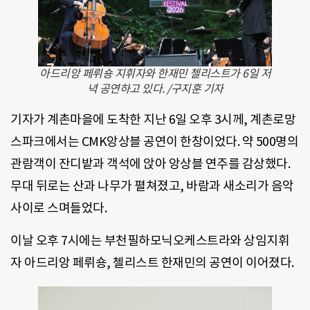
아드리앙 페뤼숑 지휘자와 한재민 첼리스트가 6일 저
녁 공연하고 있다. /구지훈 기자
기자가 계촌마을에 도착한 지난 6일 오후 3시께, 계촌로망
스파크에서는 CMK앙상블 공연이 한창이었다. 약 500명의
관람객이 잔디밭과 객석에 앉아 앙상블 연주를 감상했다.
무대 뒤로는 산과 나무가 펼쳐졌고, 바람과 새소리가 음악
사이로 스며들었다.
이날 오후 7시에는 부천필하모닉오케스트라와 상임지휘
자 아드리앙 페뤼숑, 첼리스트 한재민의 공연이 이어졌다.