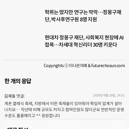
학위는 땄지만 연구는 막막…정몽구재
단, 박사후연구원 8명 지원
현대차 정몽구 재단, 사회복지 현장에 AI
접목…차세대 혁신리더 30명 키운다
Copyrights ⓒ 더나은미래 & futurechosun.com
한 개의 응답
2026년 6월 10일, 14:31
김재동
댓글:
계촌 클래식 축제, 지방에서 이런 축제들이 있어줘야 확실히 업계가 살아
나지요… 작년에 비해 규모도 커지고 참여인원도 많더군요 전반적인 운영
수준도 훌륭해지고 ^^ 응원합니다