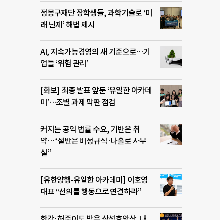
정몽구재단 장학생들, 과학기술로 ‘미
래 난제’ 해법 제시
AI, 지속가능경영의 새 기준으로…기
업들 ‘위험 관리’
[화보] 최종 발표 앞둔 ‘유일한 아카데
미’…조별 과제 막판 점검
커지는 공익 법률 수요, 기반은 취
약…“절반은 비정규직·나홀로 사무
실”
[유한양행-유일한 아카데미] 이호영
대표 “선의를 행동으로 연결하라”
한강·허준이도 받은 삼성호암상, 내