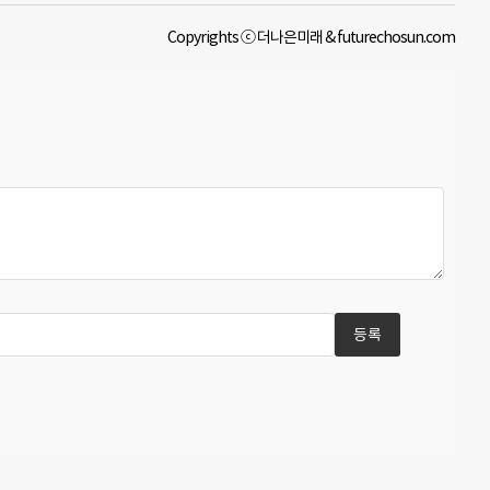
Copyrights ⓒ 더나은미래 & futurechosun.com