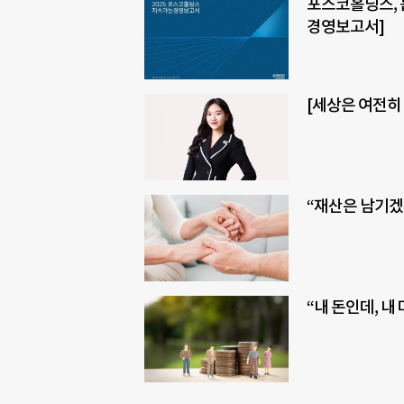
포스코홀딩스, 흩
경영보고서]
[세상은 여전히
“재산은 남기겠
“내 돈인데, 내