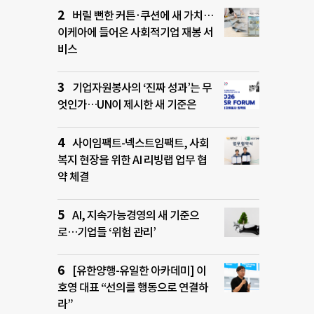
버릴 뻔한 커튼·쿠션에 새 가치…
이케아에 들어온 사회적기업 재봉 서
비스
기업자원봉사의 ‘진짜 성과’는 무
엇인가…UN이 제시한 새 기준은
사이임팩트-넥스트임팩트, 사회
복지 현장을 위한 AI 리빙랩 업무 협
약 체결
AI, 지속가능경영의 새 기준으
로…기업들 ‘위험 관리’
[유한양행-유일한 아카데미] 이
호영 대표 “선의를 행동으로 연결하
라”