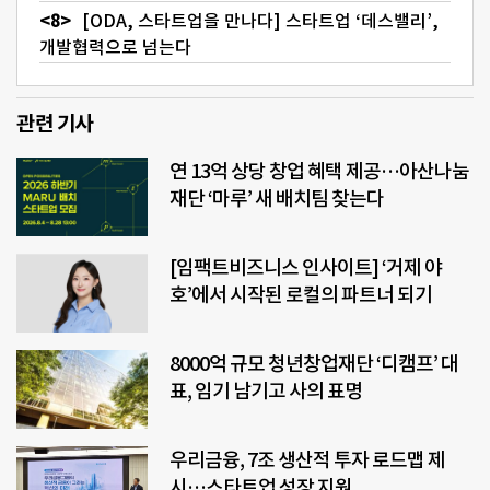
[ODA, 스타트업을 만나다] 스타트업 ‘데스밸리’,
개발협력으로 넘는다
관련 기사
연 13억 상당 창업 혜택 제공…아산나눔
재단 ‘마루’ 새 배치팀 찾는다
[임팩트비즈니스 인사이트] ‘거제 야
호’에서 시작된 로컬의 파트너 되기
8000억 규모 청년창업재단 ‘디캠프’ 대
표, 임기 남기고 사의 표명
우리금융, 7조 생산적 투자 로드맵 제
시…스타트업 성장 지원