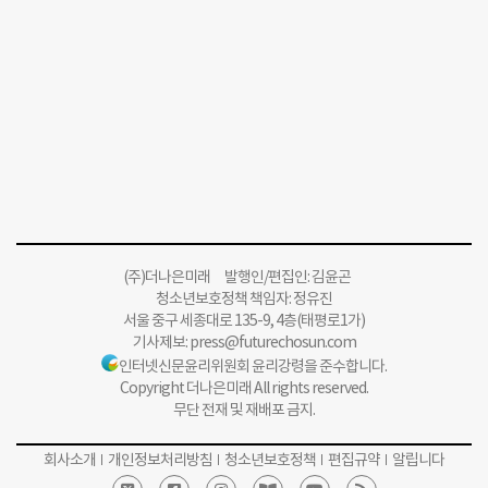
(주)더나은미래 발행인/편집인: 김윤곤
청소년보호정책 책임자: 정유진
서울 중구 세종대로 135-9, 4층(태평로1가)
기사제보:
press@futurechosun.com
인터넷신문윤리위원회 윤리강령을 준수합니다.
Copyright 더나은미래 All rights reserved.
무단 전재 및 재배포 금지.
회사소개
개인정보처리방침
청소년보호정책
편집규약
알립니다