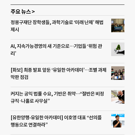
주요 뉴스 >
정몽구재단 장학생들, 과학기술로 ‘미래 난제’ 해법
제시
AI, 지속가능경영의 새 기준으로…기업들 ‘위험 관
리’
[화보] 최종 발표 앞둔 ‘유일한 아카데미’…조별 과제
막판 점검
커지는 공익 법률 수요, 기반은 취약…“절반은 비정
규직·나홀로 사무실”
[유한양행-유일한 아카데미] 이호영 대표 “선의를
행동으로 연결하라”