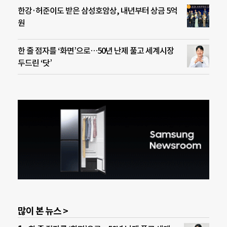
한강·허준이도 받은 삼성호암상, 내년부터 상금 5억
원
한 줄 점자를 ‘화면’으로…50년 난제 풀고 세계시장
두드린 ‘닷’
많이 본 뉴스 >