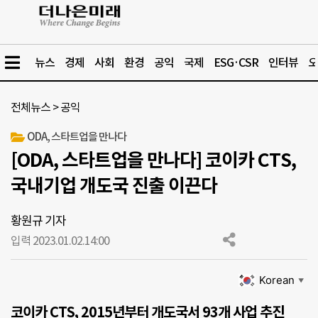
뉴스
경제
사회
환경
공익
국제
ESG·CSR
인터뷰
오
전체뉴스
>
공익
ODA, 스타트업을 만나다
[ODA, 스타트업을 만나다] 코이카 CTS,
국내기업 개도국 진출 이끈다
황원규 기자
입력 2023.01.02.
14:00
Korean
▼
코이카 CTS, 2015년부터 개도국서 93개 사업 추진