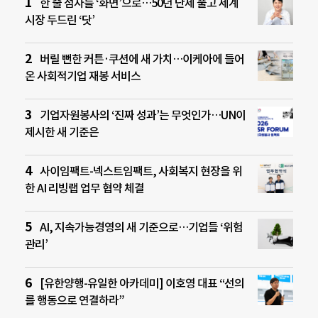
한 줄 점자를 ‘화면’으로…50년 난제 풀고 세계
시장 두드린 ‘닷’
버릴 뻔한 커튼·쿠션에 새 가치…이케아에 들어
온 사회적기업 재봉 서비스
기업자원봉사의 ‘진짜 성과’는 무엇인가…UN이
제시한 새 기준은
사이임팩트-넥스트임팩트, 사회복지 현장을 위
한 AI 리빙랩 업무 협약 체결
AI, 지속가능경영의 새 기준으로…기업들 ‘위험
관리’
[유한양행-유일한 아카데미] 이호영 대표 “선의
를 행동으로 연결하라”