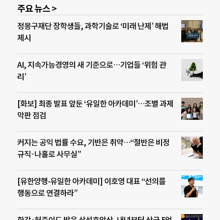
주요 뉴스 >
정몽구재단 장학생들, 과학기술로 ‘미래 난제’ 해법
제시
AI, 지속가능경영의 새 기준으로…기업들 ‘위험 관
리’
[화보] 최종 발표 앞둔 ‘유일한 아카데미’…조별 과제
막판 점검
커지는 공익 법률 수요, 기반은 취약…“절반은 비정
규직·나홀로 사무실”
[유한양행-유일한 아카데미] 이호영 대표 “선의를
행동으로 연결하라”
한강·허준이도 받은 삼성호암상, 내년부터 상금 5억