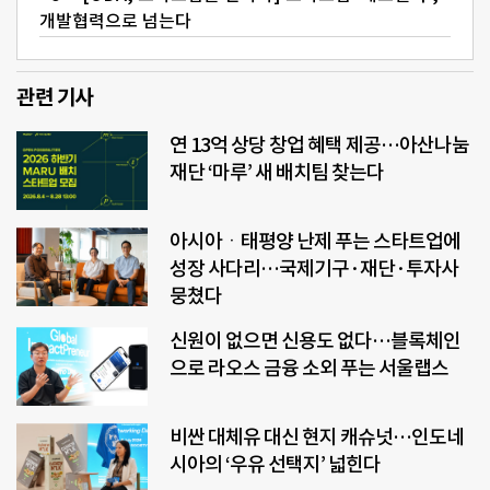
개발협력으로 넘는다
관련 기사
연 13억 상당 창업 혜택 제공…아산나눔
재단 ‘마루’ 새 배치팀 찾는다
아시아ㆍ태평양 난제 푸는 스타트업에
성장 사다리…국제기구·재단·투자사
뭉쳤다
신원이 없으면 신용도 없다…블록체인
으로 라오스 금융 소외 푸는 서울랩스
비싼 대체유 대신 현지 캐슈넛…인도네
시아의 ‘우유 선택지’ 넓힌다