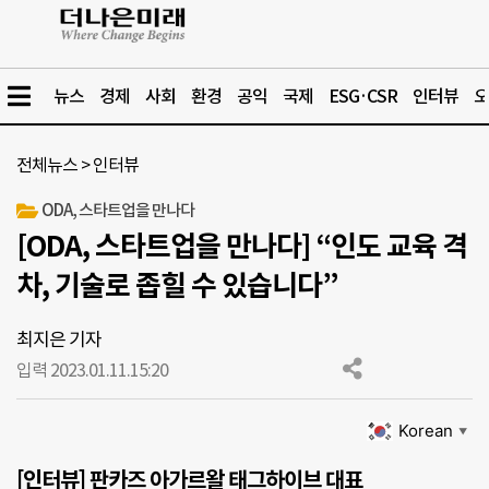
뉴스
경제
사회
환경
공익
국제
ESG·CSR
인터뷰
오
전체뉴스
>
인터뷰
ODA, 스타트업을 만나다
[ODA, 스타트업을 만나다] “인도 교육 격
차, 기술로 좁힐 수 있습니다”
최지은 기자
입력 2023.01.11.
15:20
Korean
▼
[인터뷰] 판카즈 아가르왈 태그하이브 대표