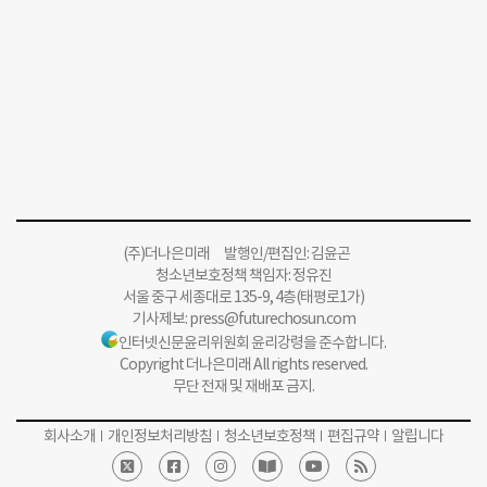
(주)더나은미래 발행인/편집인: 김윤곤
청소년보호정책 책임자: 정유진
서울 중구 세종대로 135-9, 4층(태평로1가)
기사제보:
press@futurechosun.com
인터넷신문윤리위원회 윤리강령을 준수합니다.
Copyright 더나은미래 All rights reserved.
무단 전재 및 재배포 금지.
회사소개
개인정보처리방침
청소년보호정책
편집규약
알립니다