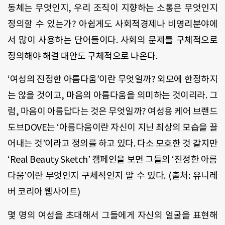
동체는
무엇인지
,
우리
조직이
지향하는
소통은
무엇인지
정의할
수
있는가
?
아쉽게도
사회적경제나
비영리분야에
서
많이
사용하는
단어들이다
.
사회의
문제를
구체적으로
정의해야
해결
대안도
구체적으로
나온다
.
‘
여성의
진정한
아름다움
’
이란
무엇일까
?
외모에
한정하지
는
않을
것이고
,
마음의
아름다움을
의미하는
것이리라
.
그
럼
,
마음이
아름답다는
것은
무엇일까
?
여성용
케어
브랜드
도브
DOVE
는
‘
아름다움이란
자신이
지닌
최상의
모습을
끌
어내는
것
’
이라고
정의를
하고
있다
.
다소
모호한
것
같지만
‘Real Beauty Sketch’
캠페인을
보면
그들의
‘
진정한
아름
다움
’
이란
무엇인지
구체적인지
알
수
있다
. (
출처
:
유니레
버
코리아
웹사이트
)
몇
명의
여성을
초대해서
그들에게
자신의
얼굴을
표현해