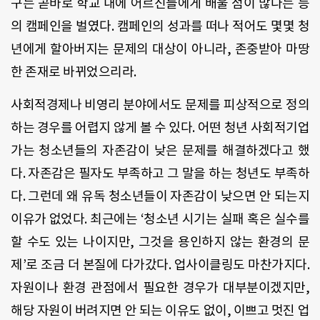
구는
곧바로
학교
내에
어르신들에게
배울
점이
많다는
등
의
캠페인을
벌였다
.
캠페인의
성과를
떠나
적어도
몇몇
청
년에게
할아버지는
문제의
대상이
아니라
,
존중받아
마땅
한
존재로
바뀌었으리라
.
사회적경제나
비영리
분야에서도
문제를
피상적으로
정의
하는
경우를
어렵지
않게
볼
수
있다
.
어떤
청년
사회적기업
가는
청소년들의
자존감이
낮은
문제를
해결하겠다고
했
다
.
자존감은
필자도
부족하고
그
말을
하는
청년도
부족하
다
.
그런데
왜
유독
청소년들이
자존감이
낮으면
안
되는지
이유가
없었다
.
최근에는
‘
청소년
시기는
실패
혹은
실수를
할
수도
있는
나이지만
,
그것을
용인하지
않는
환경의
문
제
’
로
조금
더
본질에
다가갔다
.
업사이클링도
마찬가지다
.
자원이나
환경
관점에서
필요한
경우가
대부분이겠지만
,
해당
자원이
버려지면
안
되는
이유도
없이,
이쁘고
멋진
업