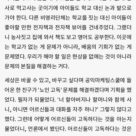
사로
먹고사는
곳이기에
아이들도
학교
대신
논과
밭으로
가야
한다
.
다른
비영리단체는
학교를
짓는
대신
아이들이
좋아할
만한
전자책과
전자책
뷰어를
건네주었다
.
그랬더
니
농사짓고
집에
와서
책도
보고
영어도
공부한다
.
이곳에
는
학교가
없는
게
문제가
아니라
,
배움의
기회가
없는
게
문제였다
.
우리가
해야
할
일은
현상을
없애는
것이
아니라
문제의
본질을
해결하는
거다
.
세상은
바꿀
수
있고
,
바꾸고
싶다며
공익마케팅스쿨에
들
어온
한
친구가
‘
노인
고독
’
문제를
해결하겠다며
기획을
했
었다
.
필자가
되물었다
. ‘
너
할아버지나
할머니와
함께
사
니
,
아니면
어르신들과
대화를
자주
하니
?’
그렇지
않다고
했다
.
그런데
어떻게
어르신들이
고독하다는
것을
아는지
물었더니
,
언론에서
봤단다
.
어르신들이
고독하다는
것은