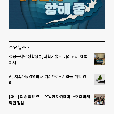
주요 뉴스 >
정몽구재단 장학생들, 과학기술로 ‘미래 난제’ 해법
제시
AI, 지속가능경영의 새 기준으로…기업들 ‘위험 관
리’
[화보] 최종 발표 앞둔 ‘유일한 아카데미’…조별 과제
막판 점검