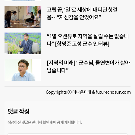
고립 끝, ‘일’로 세상에 내디딘 첫걸
음…“자신감을 얻었어요”
“1열 오션뷰로 지역을 살릴 수는 없습니
다” [함명준 고성 군수 인터뷰]
[지역의 미래] “군수님, 돌연변이가 살아
남습니다”
Copyrights ⓒ 더나은미래 & futurechosun.com
댓글 작성