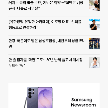
커지는 공익 법률 수요, 기반은 취약…“절반은 비정
규직·나홀로 사무실”
[유한양행-유일한 아카데미] 이호영 대표 “선의를
행동으로 연결하라”
한강·허준이도 받은 삼성호암상, 내년부터 상금 5억
원
한 줄 점자를 ‘화면’으로…50년 난제 풀고 세계시장
두드린 ‘닷’