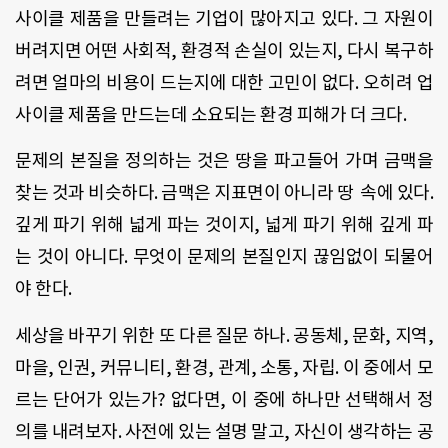
사이클
제품을
만들려는
기업이
많아지고
있다
.
그
자원이
버려지면
어떤
사회적,
환경적
손실이
있는지
,
다시
복구하
려면
얼마의
비용이
드는지에
대한
고민이
없다
.
오히려
업
사이클
제품을
만드는데
소요되는
환경
피해가
더
크다
.
문제의
본질을
정의하는
것은
땅을
파고들어
가며
금맥을
찾는
것과
비슷하다
.
금맥은
지표면이
아니라
땅 속에
있다
.
깊게
파기
위해
넓게
파는
것이지
,
넓게
파기
위해
깊게
파
는
것이
아니다
.
무엇이
문제의
본질인지
끊임없이
되물어
야
한다
.
세상을
바꾸기
위한
또
다른
질문
하나
.
공동체
,
문화
,
지역
,
마을
,
인권
,
커뮤니티
,
환경
,
관계
,
소통
,
자립
.
이
중에서
모
르는
단어가
있는가
?
없다면
,
이
중에
하나만
선택해서
정
의를
내려보자
.
사전에
있는
설명
말고
,
자신이
생각하는
공