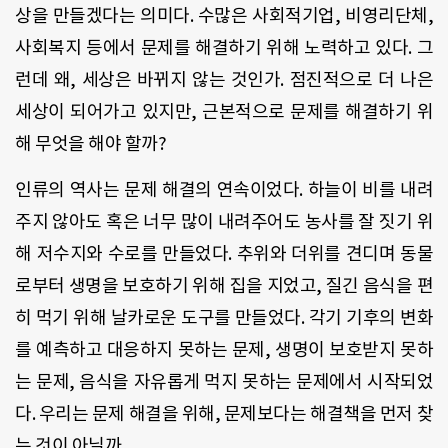
상을
만들겠다는
의미다
.
수많은
사회적기업
,
비영리단체
,
사회복지
등에서
문제를
해결하기
위해
노력하고
있다
.
그
런데
왜
,
세상은
바뀌지
않는
것인가
.
점진적으로
더
나은
세상이
되어가고
있지만
,
근본적으로
문제를
해결하기
위
해
무엇을
해야
할까
?
인류의
역사는
문제
해결의
연속이었다
.
하늘이
비를
내려
주지
않아도
혹은
너무
많이
내려주어도
농사를
잘
짓기
위
해
저수지와
수로를
만들었다
.
추위와
더위를
견디며
동물
로부터
생명을
보호하기
위해
집을
지었고
,
질긴
음식을
편
히
먹기
위해
날카로운
도구를
만들었다
.
각기
기후의
변화
를
예측하고
대응하지
못하는
문제
,
생명이
보호받지
못하
는
문제
,
음식을
자유롭게
먹지
못하는
문제에서
시작되었
다
.
우리는
문제
해결을
위해
,
문제보다는
해결책을
먼저
찾
는
것이
아닐까
.