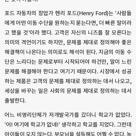
포드
자동차의
창업가
헨리
포드
(Henry Ford)
는
‘
사람들
에게
어떤
이동
수단을
원하는지
묻는다면
,
더
빠른
말이라
고
했을
것
’
이라
했다
.
고객은
자신의
니즈를
잘
모른다는
의미의
격언이기도
하지만
,
문제를
제대로
정의해야
좋은
해결책이
나온다는
의미로도
해석이
된다
.
지금의
이동
수
단은
느리다는
문제로부터
시작되어야
하건만
,
말이
느린
문제를
해결해야
한다고
여기기
때문이다
.
시장에서
성공
하는
제품은
고객의
문제를
제대로
정의하는
데서
나오고
,
세상을
바꾸는
일은
사회의
문제를
제대로
정의하는
데서
출발한다
.
어느
비영리단체가
저개발국가를
갔더니
학교가
없었다
.
‘
어
!
여기에
학교가
없네
!’
생각하고
학교를
지었다
.
그런데
아이들이
오지
않는다
.
부모님을
설득해도
어쩔
수
없다
.
농