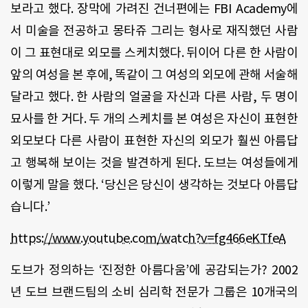
보라고
했다
.
장막에
가려진
건너편에는
FBI Academy
에
서
미술을
전공하고
몽타쥬
그리는
형사로
재직했던
사람
이
그
표현대로
외모를
스케치했다
.
뒤이어
다른
한
사람이
앞의
여성을
본
후에
,
똑같이
그
여성의
외모에
관해
서술해
달라고
했다
.
한
사람의
얼굴을
자신과
다른
사람
,
두
명이
묘사를
한
거다
.
두
개의
스케치를
본
여성은
자신이
표현한
외모보다
다른
사람이
표현한
자신의
외모가
훨씬
아름답
고
행복해
보이는
것을
발견하게
된다
.
도브는
여성들에게
이렇게
말을
했다
. ‘
당신은
당신이
생각하는
것보다
아름답
습니다
.’
https://www.youtube.com/watch?v=fg466eKTfeA
도브가
정의하는
‘
진정한
아름다움
’
에
공감되는가
? 2002
년
도브
브랜드팀의
소비
심리학
전문가
그룹은
10
개국의