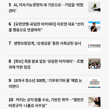
AI, 지속가능경영의 새 기준으로…기업들 ‘위험
관리’
[유한양행-유일한 아카데미] 이호영 대표 “선의
를 행동으로 연결하라”
생명보험업계, ‘상생금융’ 통한 사회공헌 실시
[화보] 최종 발표 앞둔 ‘유일한 아카데미’…조별
과제 막판 점검
18개국 청소년 300명, ‘기후위기와 물’ 해법 논
의한다
커지는 공익 법률 수요, 기반은 취약…“절반은
비정규직·나홀로 사무실”