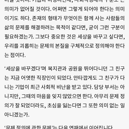
의미가
없어질
것이다
.
어쩌면
그렇게
되어야
한다는
의미
이기도
하다
.
존재의
형태가
무엇이든
함께
사는
사람들의
삶의
문제를
해결하려는
목적이
같다면
,
굳이
그런
구분이
필요하겠는가
.
그보다
중요한
것은
세상을
바꾸고
싶다면
,
우리를
괴롭히는
문제의
본질을
구체적으로
정의해야
한다
는
점이다
.
‘세상을
바꾸겠다’며
복지관과
공원을
뛰어다니던
그
친구
는
지금
어엿한
직장인이
되었다
.
안타깝게도
그
친구가
다
니는
기업이
최근
사회적
비난을
받고
있다
.
담당
부서는
아
니지만
,
그때의
마음을
잊지
않았으면
한다
.
아무리
문제
정
의가
잘
되었더라도
,
초심을
잃는다면
그
또한
의미
없는
일
아니겠는가
.
‘
문제
정의에
관한
문제
’
는
다음
연재에서
이어집니다
.