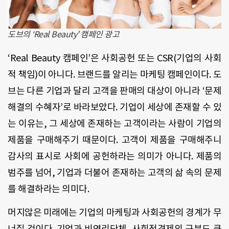
도브의 ‘Real Beauty’ 캠페인 광고
‘Real Beauty
캠페인
’
은
사회공헌
또는
CSR(기업의 사회
적 책임)
이
아니다
.
브랜드를
알리는
마케팅
캠페인이다
.
도
브는
다른
기업과
달리
고객을
판매의
대상이
아니라
‘
문제
해결의
수혜자’로
바라보았다
.
기업이
세상에
존재할
수
있
는
이유는
,
그
세상에
존재하는
고객이라는
사람이
기업의
제품을
구매해주기
때문이다
.
고객이
제품을
구매해주니
감사의
표시로
사회에
공헌하라는
의미가
아니다
.
제품의
범주를
넘어
,
기업과
더불어
존재하는
고객의
삶
속의
문제
를
해결하라는
의미다
.
머지않은
미래에는
기업의
마케팅과
사회공헌의
경계가
무
너질
것이다
.
기업과
비영리단체
,
사회적경제의
구분도
큰