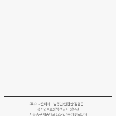
(주)더나은미래 발행인/편집인: 김윤곤
청소년보호정책 책임자: 정유진
서울 중구 세종대로 135-9, 4층(태평로1가)