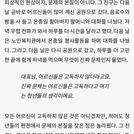
피상적인
현상이지
,
문제의
본질이
아니다
.
그
친구는
다음
날
곧바로
어르신들이
많이
계신
공원으로
갔다
.
음료수와
빵을
사
들고
온종일
할아버지
할머니와
대화를
나눴다
.
저
녁
무렵
전화가
와서
하루를
더
시간을
달라고
했다
.
다음
날
은
노인복지관에서
온종일
봉사활동을
하며
대화를
나눴
다
.
그리고
다음
날은
다시
공원으로
갔고
,
하루를
더
고민
한
끝에
함께
저녁을
먹으며
무엇이
진짜
문제인지
물었다
.
대표님, 어르신들은 고독하지 않더라고요.
진짜 문제는 어르신들은 고독하다고 여기
는 청년들의 생각이에요.
모든
어르신이
고독하지
않은
것은
아니겠지만
,
적어도
청
년들의
편견에서
문제의
본질을
찾은
점은
놀라웠다
.
그
친