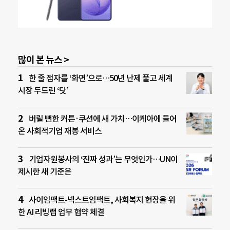
많이 본 뉴스 >
한 줄 점자를 ‘화면’으로…50년 난제 풀고 세계
시장 두드린 ‘닷’
버릴 뻔한 커튼·쿠션에 새 가치…이케아에 들어
온 사회적기업 재봉 서비스
기업자원봉사의 ‘진짜 성과’는 무엇인가…UN이
제시한 새 기준은
사이임팩트-넥스트임팩트, 사회복지 현장을 위
한 AI 리빙랩 업무 협약 체결