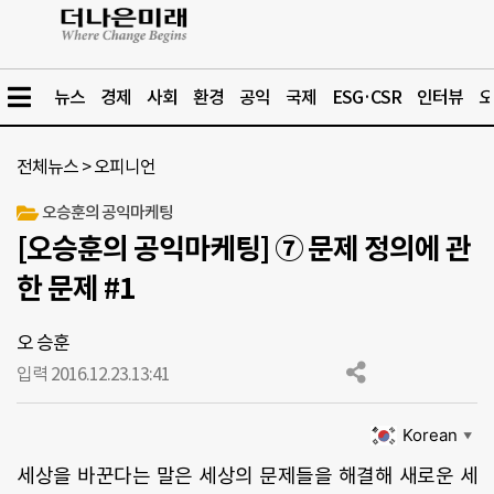
뉴스
경제
사회
환경
공익
국제
ESG·CSR
인터뷰
오
전체뉴스
>
오피니언
오승훈의 공익마케팅
[오승훈의 공익마케팅] ⑦ 문제 정의에 관
한 문제 #1
오 승훈
입력 2016.12.23.
13:41
Korean
▼
세상을
바꾼다는
말은
세상의
문제들을
해결해
새로운
세