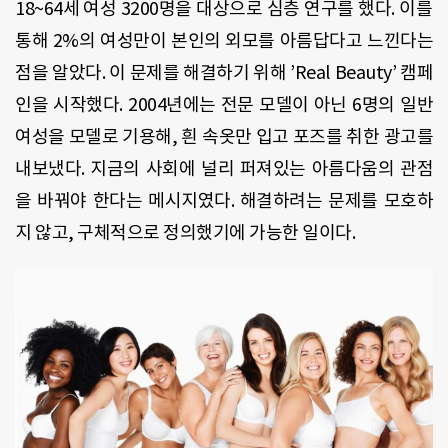
18~64
세
여성
3200
명을
대상으로
심층
연구를
했다
.
이를
통해
2%
의
여성만이
본인의
외모를
아름답다고
느낀다는
점을
알았다
.
이
문제를
해결하기
위해
’Real Beauty’
캠페
인을
시작했다
. 2004
년에는
전문
모델이
아닌
6
명의
일반
여성을
모델로
기용해
,
흰
속옷만
입고
포즈를
취한
광고를
내보냈다
.
지금의
사회에
널리
퍼져있는
아름다움의
관점
을
바꿔야
한다는
메시지였다
.
해결하려는
문제를
모호하
지
않고
,
구체적으로
정의했기에
가능한
일이다
.