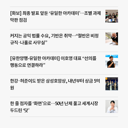
[화보] 최종 발표 앞둔 ‘유일한 아카데미’…조별 과제
막판 점검
커지는 공익 법률 수요, 기반은 취약…“절반은 비정
규직·나홀로 사무실”
[유한양행-유일한 아카데미] 이호영 대표 “선의를
행동으로 연결하라”
한강·허준이도 받은 삼성호암상, 내년부터 상금 5억
원
한 줄 점자를 ‘화면’으로…50년 난제 풀고 세계시장
두드린 ‘닷’