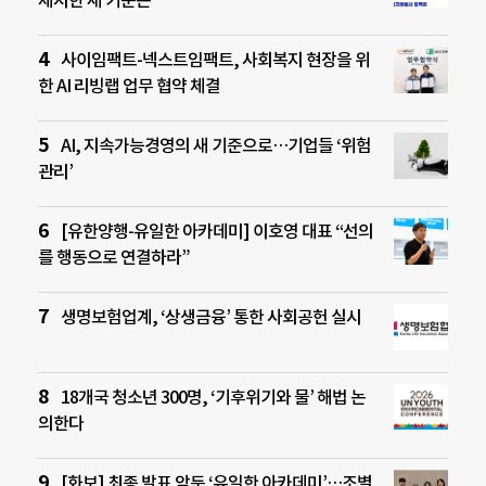
제시한 새 기준은
사이임팩트-넥스트임팩트, 사회복지 현장을 위
한 AI 리빙랩 업무 협약 체결
AI, 지속가능경영의 새 기준으로…기업들 ‘위험
관리’
[유한양행-유일한 아카데미] 이호영 대표 “선의
를 행동으로 연결하라”
생명보험업계, ‘상생금융’ 통한 사회공헌 실시
18개국 청소년 300명, ‘기후위기와 물’ 해법 논
의한다
[화보] 최종 발표 앞둔 ‘유일한 아카데미’…조별