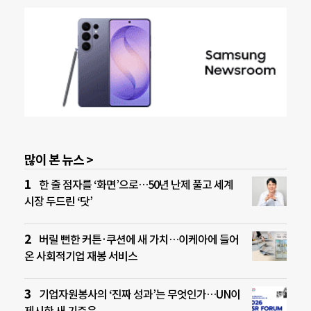
많이 본 뉴스 >
한 줄 점자를 ‘화면’으로…50년 난제 풀고 세계
시장 두드린 ‘닷’
버릴 뻔한 커튼·쿠션에 새 가치…이케아에 들어
온 사회적기업 재봉 서비스
기업자원봉사의 ‘진짜 성과’는 무엇인가…UN이