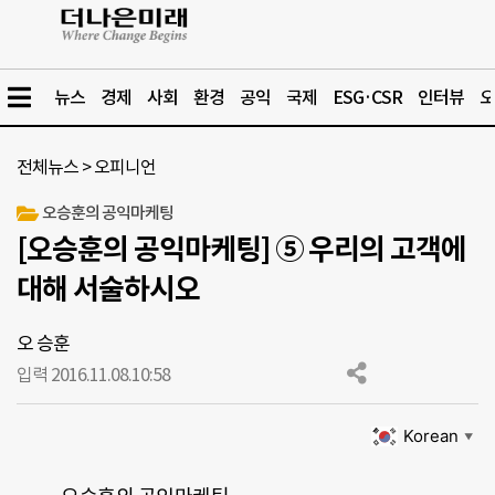
뉴스
경제
사회
환경
공익
국제
ESG·CSR
인터뷰
오
전체뉴스
>
오피니언
오승훈의 공익마케팅
[오승훈의 공익마케팅] ⑤ 우리의 고객에
대해 서술하시오
오 승훈
입력 2016.11.08.
10:58
Korean
▼