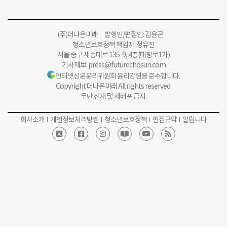
(주)더나은미래 발행인/편집인: 김윤곤
청소년보호정책 책임자: 정유진
서울 중구 세종대로 135-9, 4층(태평로1가)
기사제보:
press@futurechosun.com
인터넷신문윤리위원회 윤리강령을 준수합니다.
Copyright 더나은미래 All rights reserved.
무단 전재 및 재배포 금지.
회사소개
개인정보처리방침
청소년보호정책
편집규약
알립니다