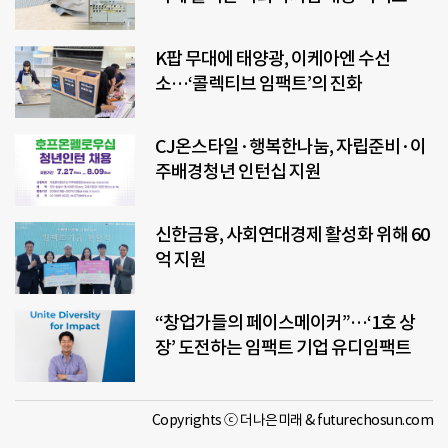
K팝 무대에 태양광, 이케아엔 수선
소…‘콜렉티브 임팩트’의 진화
CJ온스타일·행복한나눔, 자립준비·이
주배경청년 인턴십 지원
신한금융, 사회연대경제 활성화 위해 60
억 지원
“창업가들의 페이스메이커”…‘1호 상
장’ 도전하는 임팩트 기업 유디임팩트
Copyrights ⓒ 더나은미래 & futurechosun.com