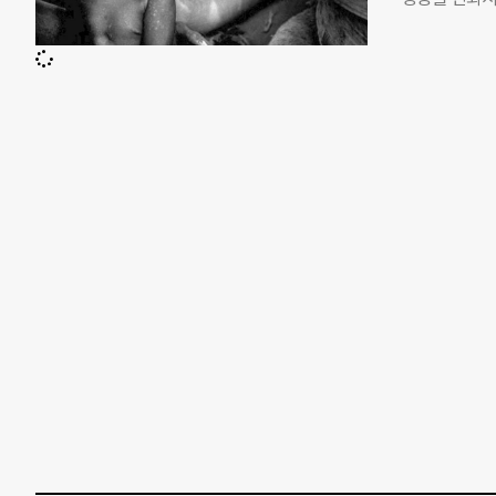
를 하는 ‘머시
마케팅이 어떻
반을 덮는 종
회의 여러 문
었다. 그 후
기부하세요. 가
만 건져내고 
동안 모금 광
까지 하면서 
(Poverty
생각보다 물이
을 고발하기 
고 한다. 일
줄어들고, 짧
하기 전에 우리
케팅의 근간에
얼마나 합리적
가정한다. 행