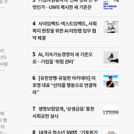
기업자원봉사의 ‘진짜 성과’는 무
일 것
여기에
엇인가…UN이 제시한 새 기준은
것이
하더
저 그
에 아
사이임팩트-넥스트임팩트, 사회
 있
흡기
복지 현장을 위한 AI 리빙랩 업무 협
화시
약 체결
말하면
 씻지
것이
과는
AI, 지속가능경영의 새 기준으
 난타
등이
로…기업들 ‘위험 관리’
 사람
로 행
있지
다.
다름을
[유한양행-유일한 아카데미] 이
상이
 모
호영 대표 “선의를 행동으로 연결하
 보
 기부
라”
 판
별도
다.
생명보험업계, ‘상생금융’ 통한
이 따
구매
사회공헌 실시
택했을
의 행
 신의
들의
봉사
18개국 청소년 300명, ‘기후위기
’은