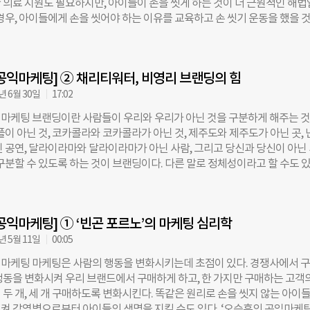
 의료 지원도 필요하지만, 아이들이 손을 씻게 하는 것이 더 근원적인 해법
 스테이크 등이 생각나지만, 한국 소비자는 설렁탕, 김치찌개를 떠올린다. 
 경우, 아이들에게 손을 씻어야 하는 이유를 교육하고 손 씻기 운동을 했을 
 수요(Demands)가 된다. 배고픈 니즈에 김치찌개에 대한 요구가 있다 
 ‘Y&R Cape Town’은 지역의 비영리단체 ‘블리키스도르프포호프
부족하다면 수요는 없다. 남아프리카공화국의 아이들이 손을 씻게 하려면, 먼
dorp4Hope)’와 함께 ‘Hope Soap’라는 새로운 비누를 제작했다. 투명 비누 안
결핍이 있는지를 발견하고 이해해야 한다. 만약 그들에게 장난감이 풍족하게
 장난감을 심었다. 비누의 성과는 바로 나타났다. 질병 발생은 70%, 호
 말해 니즈가 없었다면 아이들은 투명 비누로 손을 씻지
공익마케팅] ② 채리티워터, 비영리 브랜딩의 힘
75% 감소했다. “무엇이 아이들에게 손을 씻게 했을까? 아이들의 행동을 변
 원리가 있을까?” 쉽게 유추할 수 있겠지만, 비밀은 장난감이다. 정확히 
년 6월 30일
17:02
아하는’ 장난감이다. 장난감이라도 아이들이 좋아하는 것이 아니라면, 손을
마케팅 브랜딩이란 사람들이 우리와 우리가 아닌 것을 구분하게 해주는 
. 반대로 장난감이 아니라 그 무엇이라도, 아이들이 좋아하는 것이라면 효
플이 아닌 것, 코카콜라와 코카콜라가 아닌 것, 제주도와 제주도가 아닌 곳,
. 마케팅은 이것을 ‘혜택(Benefit)’이라고 한다. 구매자, 수요자, 수혜자 
닌 공연, 달라이라마와 달라이라마가 아닌 사람, 그리고 당신과 당신이 아닌
행동을 했을 때 얻는 이득을 일컫는다. 사람은 자신에게 이득이 생기는 쪽으
 구분할 수 있도록 하는 것이 브랜딩이다. 다른 말로 정체성이라고 할 수도 
. 이런 성향을 명확하게 설명하는 것이 ‘교환 이론(Exchange Theory)’이
 존재의 본질을 규명하는 것이고, 브랜딩은 그 본질이 여타 존재의 본질과 
행동을 할 때는 두 가지가 수반된다. 비용과 보상. 행동에 드는 비용보다 보
는 점에서 차이가 있다. 채리티워터와 다른 비영리단체가 다른 점은 ‘100%
하고, 낮으면 행동을 하지 않는다는 것이 교환이론의 핵심이다. 지금 이 글을
용카드로 100만원을 기부했다 하자. 수수료로 3만원이 빠져나가고 97만원이
글을 보는 시간이라는 기회비용보다 글에서 얻을 수 있는 것이 더 많을 거라는
공익마케팅] ① ‘빈곤 포르노’의 마케팅 심리학
금된다. 억울하긴 하지만, 이해 못하는 사람은 없다. 채리티워터는 3만원을 
 클릭하고
메꾼 다음에, 기부자가 낸 100만원을 온전하게 깨끗한 물 프로젝트에 사용한
년 5월 11일
00:05
% 모델’이며, 브랜딩이다. 참고로 채리티워터는 기부금 통장과 운영비 통장
마케팅 마케팅은 사람의 행동을 변화시키는데 초점이 있다. 경쟁사에서 
체의 운영비는 별도의 펀드레이징으로 충당한다. 왜 이렇게 어려운 길을 선
행동을 변화시켜 우리 브랜드에서 구매하게 하고, 한 가지만 구매하는 고객
의 설립자 ‘스캇 해리슨’은 유흥과 마약에 찌든 클럽 매니저였다. 어느 날
 두 개, 세 개 구매하도록 변화시킨다. 똑같은 원리로 손을 씻지 않는 아이
 다른 삶을 살고 싶다는 생각이 들었다. 배를 타고 여러 곳을 다니며 의료 
켜 감염병으로부터 아이들의 생명을 지킬 수도 있다. ‘오승훈의 공익마케팅