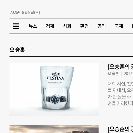
2026년 8월 8일(토)
뉴스
경제
사회
환경
공익
국제
오 승훈
[오승훈의 
오 승훈
2017
대학 시절, 
를 꺼내서, 오
가 만 원을 주
손을 가리켰다.
허리 뒤로해서
도 오른손에 동
만원을 벌었기
[오승훈의 
리 뒤로 하고 