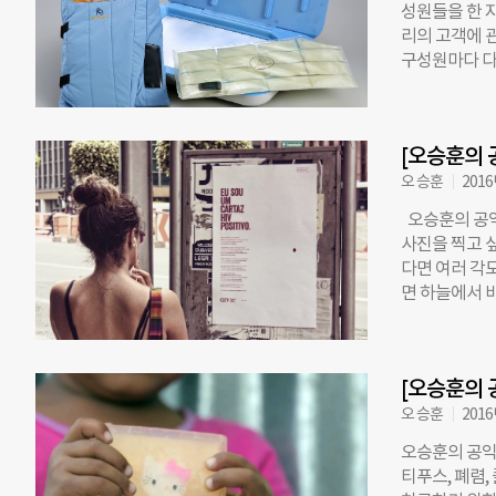
성원들을 한 자
기업은 상품을
리의 고객에 관
고민해야 한다
구성원마다 다른
등의 활동을 
성. 이렇게 각
윤리적 소비 
한 제품을 만들
있는데, 가장
다른 목적지를 
자는 그 가치
[오승훈의 
39세의 10년
이, 부부의 라
오 승훈
2016
게 할 수 있는
오승훈의 공익
나이, 성별, 
사진을 찍고 
모르는 것이 가
다면 여러 각
은 고객을 명
면 하늘에서 
히 정의하는 것
고 생각한다. 
고, 남편은 
이 없어요, 입
정의하지만 
고 환절기라면
[오승훈의 
핍이고, 니즈다
게 무엇인가 
오 승훈
2016
이루어져 있다.
오승훈의 공익
식을 메우고, 
티푸스, 폐렴
적 대안이 요구