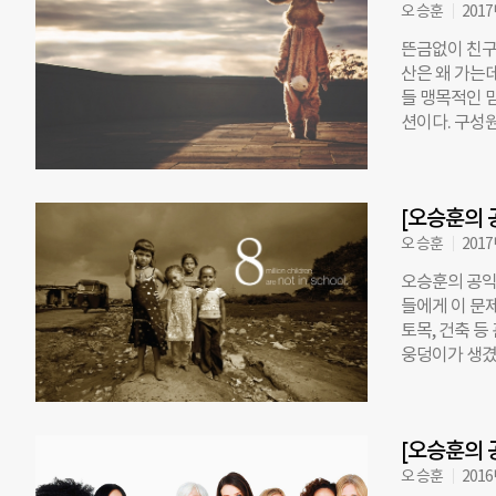
동전을 쥐었어.
오 승훈
2017
선택할 수 없었
뜬금없이 친구가
었다. 이런 
산은 왜 가는데
어떤 배경과 
들 맹목적인 믿
엇을 어떻게 
션이다. 구성
끝까지 그 믿
리더가 하는 일
철회한다. 우리
된다. 리더가
서 ‘만능 걸레
임을 모두 갖게
[오승훈의 
의한 리더십을 
해야 하는지’
오 승훈
2017
를 이룬 후에
오승훈의 공익
는 일의 목적에
들에게 이 문제
에 도착했다. 
토목, 건축 등
잘한 일일까? 
웅덩이가 생겼
부산이 아니라
다고 한다. 이
를 먹었다면,
맞아야 한다.
미션에 기인한
다. 큰 문제를
[오승훈의 
절한 대안이 있
문제’를 제기할
오 승훈
2016