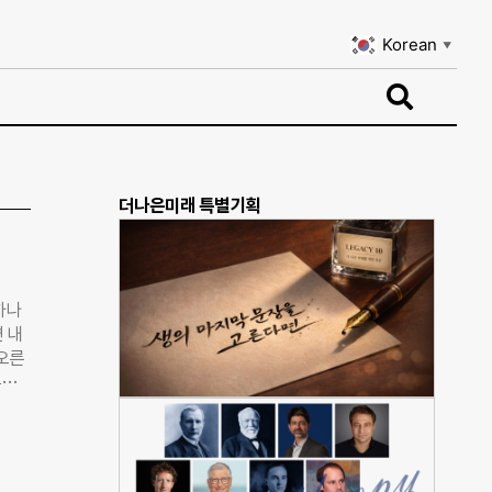
Korean
▼
Korean
▼
더나은미래 특별기획
하나
 내
 오른
손을
이번에
어차피
을 허
손에