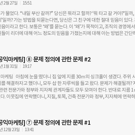
 어느 손에 있는지 맞춰볼래? 그런데, 이번에는 10만 원 내기야.’ 이번에는
년 2월 27일
15:51
다. 맞추지 못하면 10만 원을 내놓아야 했고, 세 번 연속 오른손에 있을 리
 물었다. “내일 부산 갈까?” 당신은 뭐라고 할까? ‘뭐 타고 갈 거야?’일까, 
생각으로 주저하고 있는데 교수님이 말씀하셨다. 우리는 판단을 한다. 그 사
’일까? 가는 방법을 되묻는다면, 당신은 그 친구에 대한 절대 믿음이 있다.
외모를 가졌는지, 평소에 어떤 말과 행동을 하는지, 직업이 무엇인지, 최근에
음이라고 한다. 보통은 ‘왜’를 묻는다. 이 ‘왜’가 목적이고, 조직의 경영에서
했는지 등을 생각한 후, 저 사람은 믿을만하다고 판단한다. 믿기로 판단한 
원들이 리더에 대해 어느 정도의 믿음을 가졌는지에 대해 아는 방법은 간단
음을 점검한다. 예상과 달리 실수를 하거나, 기대했던 행동을 하지 않으면 
에 ‘그거 왜 하는 건가요?’라는 질문이 없다면, 그 리더는 교주에 가깝다고
의 판단은 믿을만한가? 우리는 그 판단을 믿을 힘이 있는가? 몇 년 전, 홈
 모든 일을 결정하고 주관할 수 있으며, 성공했을 때의 권리와 실패했을 때의
’를
 된다. 그야말로 ‘완벽한’ 리더십이다. 완벽한 리더십을 가질 수 없다면, 
공익마케팅] ⑧ 문제 정의에 관한 문제 #2
고려해 보라. 어떤 일을 하든 ‘우리에게 이 일이 왜 필요한지, 우리가 이 일
에 대해 구성원들과 충분한 토론을 해라. 구성원과 리더가 미션과 목적에 
년 1월 31일
19:17
 시작하라. 일하는 방법은 그 후에 필요하다. 목표와 방법이 옳은지 옳지 않
마케팅 아침에 눈을 떴더니 집 앞에 지름 30ｍ의 싱크홀이 생겼다. 주위 
 따라 달라진다. 다시 부산으로 가보자. 왜 부산으로 가야 하는지 모른 체 
를 해결하자고 했더니, 모두 삽 한 자루씩을 들고 왔다. 문제가 해결될까? 
부산에 가서 뭘 해야 할까? 부산에 도착했다고 뿌듯할까? 심지어 부산에 간
 관련 전문가와 정부와 지자체 관계자들도 모두 모여야 한다. 반대로 지름 
아무것도 알 수 없다. 부산에 가는 이유가 신선한 회를 먹고 싶어서였다고 하
다. 이웃집에 연락했더니, 지질, 토목, 건축 전문가와 정부, 지자체에 연락
 강릉이나 제부도를 가도 되지 않았을까? 부산에서든 제부도에서든 신선한
때는 삽 한 자루만 들고 오면 된다. 해결하고자 하는 문제와 해결 대안은 크
 우리는 그곳에 다녀온 것을 잘했다며 뿌듯해 할 수 있다. 조직이 가려는 방
 큰 문제를 지향하지 말라는 의미가 아니다. ‘지나치게 크다’라는 말은 상대
다. 왜 출발해야
 정의했다면 그에 맞는 대안이 있어야 하고, 문제를 작게 정의했다면 또 그에
공익마케팅] ⑦ 문제 정의에 관한 문제 #1
어야 한다. ‘환경 문제’를 제기할 때는 그에 맞는 해결 대안을, ‘한강 수질 
 때는 또 그에 맞는 해결 대안을 제시할 수 있어야 한다. 그래야 해결될 것 
년 12월 23일
13:41