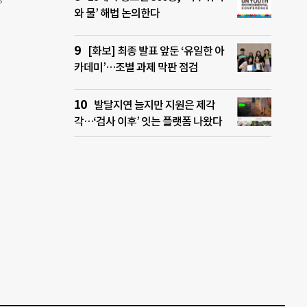
얼굴의
와 물’ 해법 논의한다
 사
 되
러만
쓰레기
오랫
[화보] 최종 발표 앞둔 ‘유일한 아
연출
카데미’…조별 과제 막판 점검
갔는데
현장
발달지연 늘지만 지원은 제각
했다
각…‘검사 이후’ 잇는 플랫폼 나왔다
액이
 비난
 마
는데
고