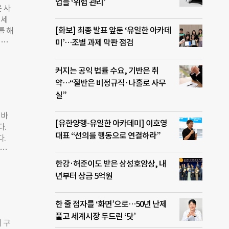
으켰
업들 ‘위험 관리’
 사
 세
 우
[화보] 최종 발표 앞둔 ‘유일한 아카데
를 해
었다
려주
미’…조별 과제 막판 점검
원리
추위와
 원
해 날
커지는 공익 법률 수요, 기반은 취
보호받
약…“절반은 비정규직·나홀로 사무
 위
실”
라 했
 바
야 좋
[유한양행-유일한 아카데미] 이호영
다.
시작
대표 “선의를 행동으로 연결하라”
다.
 제품
 했다
로 정
 그것
한강·허준이도 받은 삼성호암상, 내
기에
끝나
년부터 상금 5억원
 어
 일
터 또
한 줄 점자를 ‘화면’으로…50년 난제
신의
풀고 세계시장 두드린 ‘닷’
 비
 구
경제의