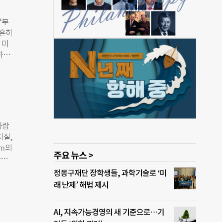
 쉽게
가 없
‘부
람이
 흔히
 무
 미
후에도
하다.
믿음을
 보면
쇼핑에
 책
미션에
을 왜
공감대
은지
사람
부산
지질,
 것은
1ｍ의
자.
주요 뉴스 >
하겠
 회
기가
정몽구재단 장학생들, 과학기술로 ‘미
향은
적이
래 난제’ 해법 제시
 적
오염
AI, 지속가능경영의 새 기준으로…기
같고,