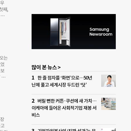
‘우
지를
첫째,
하는
 여
제는
 위
할 수
 서로
수요
부와
 나
족하
위,
어오는
대해
있었
많이 본 뉴스 >
 현상
 보
 명확
 하
한 줄 점자를 ‘화면’으로…50년
 있
을 옷
난제 풀고 세계시장 두드린 ‘닷’
고객을
성이
 결
버릴 뻔한 커튼·쿠션에 새 가치…
자신에
이케아에 들어온 사회적기업 재봉 서
들로
비스
 지
 장
구체
하고
 소비