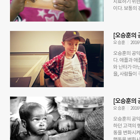
치료하기 위한
자는 햄버거,
이다. 보통의
구매력을 더하면
다. 광고대행사
라도, 돈이 
(Blikkies
들에게 어떤 
이들이 좋아하는
었다면, 다시
[오승훈의 
질환 감염은 
킨 것에는 어떤
오 승훈
2016
‘아이들이 좋
오승훈의 공익
않았을 것이다
다. 애플과 애
유효했을 것이다
와 난타가 아
어떤 선택과 
을, 사람들이
동하기 마련이다
만, 정체성은
사람이 어떤 
포함하고 있다
크면 행동을 
델’이다. 신
고 있다면, 
[오승훈의 
금 통장에 입
단을 한 후에
의 방법으로 
오 승훈
2016
이것이 ‘100
오승훈의 공익
로 있고, 단
하던 고객의 
까? 채리티워터
동을 변화시켜
계시를 받은 듯
행동을 변화시