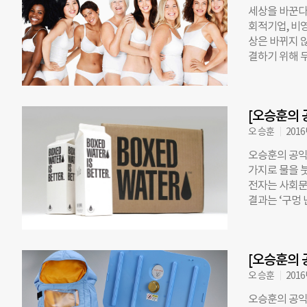
사람들이 이 문
세상을 바꾼다
다. 만약, 그
회적기업, 비
반’이라고 했
상은 바뀌지 
리가 그만큼 
결하기 위해 
면, 언론은 
지 않아도 혹
가 적용된다. 
더위를 견디며
의 후원금이 
카로운 도구를
[오승훈의 
지 못하는 문
해, 문제보다는
오 승훈
2016
Ford)는 ‘
오승훈의 공익
다. 고객은 
가지로 물을 
은 해결책이 
전자는 사회문제
되어야 하건만
결과는 ‘구멍 
은 고객의 문
’이고, 성과는
의하는 데서 
이 무엇이든 
학교가 없네!
는 것은 아니
쩔 수 없다.
[오승훈의 
어나는 것이 마
는 스마트폰,
오 승훈
2016
삶이 더 나아졌
오승훈의 공익
영리 단체가 