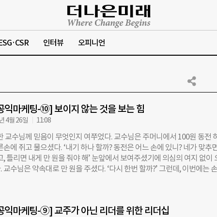
ESG·CSR
인터뷰
오피니언
공익마케팅-⑩] 보이지 않는 것을 보는 힘
년 4월 26일
11:08
친한 교수님께 믿음이 무엇인지 여쭈었다. 교수님은 주머니에서 100원 동전 
른손에 쥐고 물으셨다. ‘내기 하나 할까? 동전은 어느 손에 있니? 네가 맞추면
고, 틀리면 내게 만 원을 줘야 해’ 눈앞에서 보여주셨기에 의심의 여지 없이
 교수님은 약속대로 만 원을 주셨다. ‘다시 한번 할까?’ 그런데, 이번에는 
 동전을 어느 손에 쥐는지 보여주지 않았다. 다시 손을 앞으로 내밀더니 ‘
전을 쥐었어. 어느 손에 동전이 있는지 맞춰볼래? 똑같이 만 원 내기야.’ 
에 주저 없이 오른손을 가리켰다. 교수님은 만원을 또 건네주셨다. 다시 손
공익마케팅-⑨] 교주가 아닌 리더를 위한 리더십
동전을 쥔 후에 손을 앞으로 내밀고 세 번째 내기를 하셨다. ‘이번에도 오른