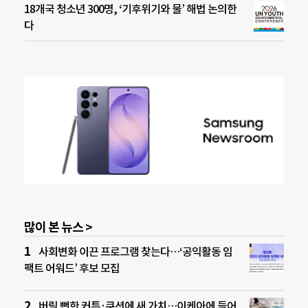
18개국 청소년 300명, ‘기후위기와 물’ 해법 논의한
다
많이 본 뉴스 >
사회변화 이끈 프로그램 찾는다…‘공익활동 임
팩트 어워드’ 후보 모집
버릴 뻔한 커튼·쿠션에 새 가치…이케아에 들어