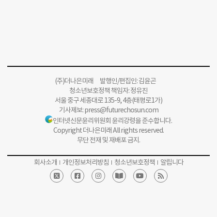
(주)더나은미래 발행인/편집인: 김윤곤
청소년보호정책 책임자: 정유진
서울 중구 세종대로 135-9, 4층(태평로1가)
기사제보:
press@futurechosun.com
인터넷신문윤리위원회 윤리강령을 준수합니다.
Copyright 더나은미래 All rights reserved.
무단 전재 및 재배포 금지.
회사소개
개인정보처리방침
청소년보호정책
알립니다