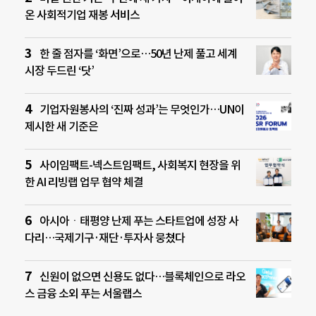
온 사회적기업 재봉 서비스
한 줄 점자를 ‘화면’으로…50년 난제 풀고 세계
시장 두드린 ‘닷’
기업자원봉사의 ‘진짜 성과’는 무엇인가…UN이
제시한 새 기준은
사이임팩트-넥스트임팩트, 사회복지 현장을 위
한 AI 리빙랩 업무 협약 체결
아시아ㆍ태평양 난제 푸는 스타트업에 성장 사
다리…국제기구·재단·투자사 뭉쳤다
신원이 없으면 신용도 없다…블록체인으로 라오
스 금융 소외 푸는 서울랩스