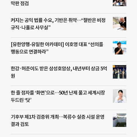
막판 점검
커지는 공익 법률 수요, 기반은 취약…“절반은 비정
규직·나홀로 사무실”
[유한양행-유일한 아카데미] 이호영 대표 “선의를
행동으로 연결하라”
한강·허준이도 받은 삼성호암상, 내년부터 상금 5억
원
한 줄 점자를 ‘화면’으로…50년 난제 풀고 세계시장
두드린 ‘닷’
기후부 제1차 검증위 개최…복류수 실증 시설 운영
결과 검토