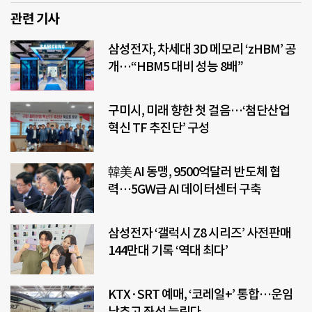
관련 기사
삼성전자, 차세대 3D 메모리 ‘zHBM’ 공
개…“HBM5 대비 성능 8배”
구미시, 미래 향한 첫 걸음…‘첨단산업
혁신 TF 추진단’ 구성
韓美 AI 동맹, 9500억달러 반도체 협
력…5GW급 AI 데이터센터 구축
삼성전자 ‘갤럭시 Z8 시리즈’ 사전판매
144만대 기록 ‘역대 최다’
KTX·SRT 예매, ‘코레일+’ 통합…운임
낮추고 좌석 늘린다