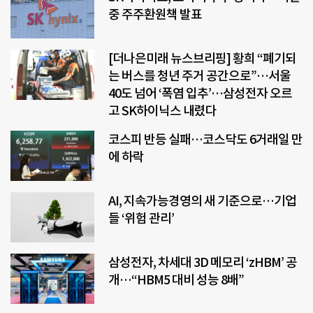
중 주주환원책 발표
[더나은미래 뉴스브리핑] 황희 “폐기되
는 버스를 청년 주거 공간으로”…서울
40도 넘어 ‘폭염 입추’…삼성전자 오르
고 SK하이닉스 내렸다
코스피 반등 실패…코스닥도 6거래일 만
에 하락
AI, 지속가능경영의 새 기준으로…기업
들 ‘위험 관리’
삼성전자, 차세대 3D 메모리 ‘zHBM’ 공
개…“HBM5 대비 성능 8배”