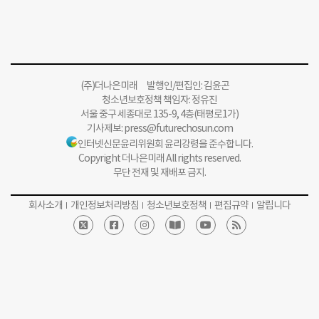
(주)더나은미래 발행인/편집인: 김윤곤
청소년보호정책 책임자: 정유진
서울 중구 세종대로 135-9, 4층(태평로1가)
기사제보:
press@futurechosun.com
인터넷신문윤리위원회 윤리강령을 준수합니다.
Copyright 더나은미래 All rights reserved.
무단 전재 및 재배포 금지.
회사소개
개인정보처리방침
청소년보호정책
편집규약
알립니다