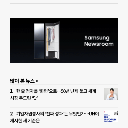
많이 본 뉴스 >
한 줄 점자를 ‘화면’으로…50년 난제 풀고 세계
시장 두드린 ‘닷’
기업자원봉사의 ‘진짜 성과’는 무엇인가…UN이
제시한 새 기준은