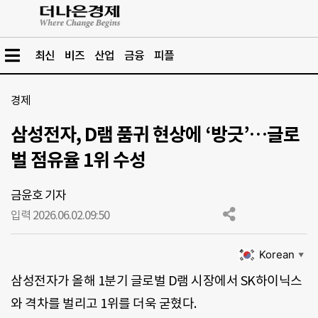
최신
비즈
산업
금융
피플
경제
삼성전자, D램 품귀 현상에 ‘방긋’…글로
벌 점유율 1위 수성
금윤호 기자
입력 2026.06.02.
09:50
Korean
▼
삼성전자가 올해 1분기 글로벌 D램 시장에서 SK하이닉스
와 격차를 벌리고 1위를 더욱 굳혔다.