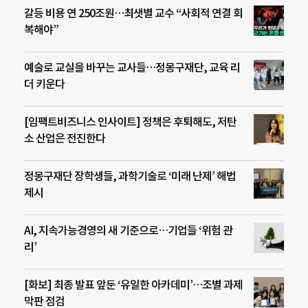
갈등 비용 연 250조원…최샛별 교수 “사회적 연결 회
복해야”
예술로 교실을 바꾸는 교사들…정몽구재단, 교육 리
더 키운다
[임팩트비즈니스 인사이트] 정책은 후퇴해도, 저탄
소 산업은 전진한다
정몽구재단 장학생들, 과학기술로 ‘미래 난제’ 해법
제시
AI, 지속가능경영의 새 기준으로…기업들 ‘위험 관
리’
[화보] 최종 발표 앞둔 ‘유일한 아카데미’…조별 과제
막판 점검