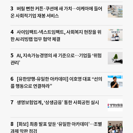
버릴 뻔한 커튼·쿠션에 새 가치…이케아에 들어
온 사회적기업 재봉 서비스
사이임팩트-넥스트임팩트, 사회복지 현장을 위
한 AI 리빙랩 업무 협약 체결
AI, 지속가능경영의 새 기준으로…기업들 ‘위험
관리’
[유한양행-유일한 아카데미] 이호영 대표 “선의
를 행동으로 연결하라”
생명보험업계, ‘상생금융’ 통한 사회공헌 실시
[화보] 최종 발표 앞둔 ‘유일한 아카데미’…조별
과제 막판 점검