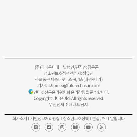
(주)더나은미래 발행인/편집인: 김윤곤
청소년보호정책 책임자: 정유진
서울 중구 세종대로 135-9, 4층(태평로1가)
기사제보:
press@futurechosun.com
인터넷신문윤리위원회 윤리강령을 준수합니다.
Copyright 더나은미래 All rights reserved.
무단 전재 및 재배포 금지.
회사소개
개인정보처리방침
청소년보호정책
편집규약
알립니다