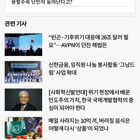
용할수록 난민이 늘어난다고?
관련 기사
“빈곤·기후위기 대응에 26조 달러 필
요”…AVPN이 던진 해법은
신한금융, 임직원 나눔 봉사활동 ‘그냥드
림’ 사업 확대
[사회혁신발언대] 위기 현장에서 배운
인도주의 가치, 한국 국제개발협력의 중
심이 되어야 한다
매일 사라지는 10억 끼, 버려질 음식은
어떻게 다시 ‘상품’이 되었나