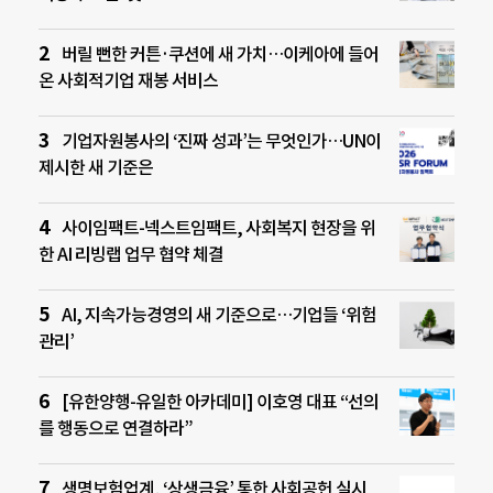
버릴 뻔한 커튼·쿠션에 새 가치…이케아에 들어
온 사회적기업 재봉 서비스
기업자원봉사의 ‘진짜 성과’는 무엇인가…UN이
제시한 새 기준은
사이임팩트-넥스트임팩트, 사회복지 현장을 위
한 AI 리빙랩 업무 협약 체결
AI, 지속가능경영의 새 기준으로…기업들 ‘위험
관리’
[유한양행-유일한 아카데미] 이호영 대표 “선의
를 행동으로 연결하라”
생명보험업계, ‘상생금융’ 통한 사회공헌 실시