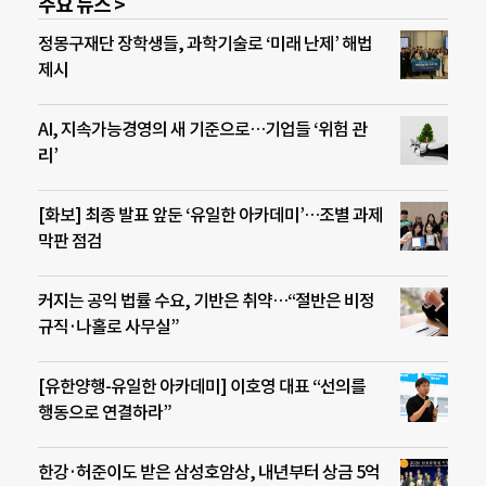
주요 뉴스 >
정몽구재단 장학생들, 과학기술로 ‘미래 난제’ 해법
제시
AI, 지속가능경영의 새 기준으로…기업들 ‘위험 관
리’
[화보] 최종 발표 앞둔 ‘유일한 아카데미’…조별 과제
막판 점검
커지는 공익 법률 수요, 기반은 취약…“절반은 비정
규직·나홀로 사무실”
[유한양행-유일한 아카데미] 이호영 대표 “선의를
행동으로 연결하라”
한강·허준이도 받은 삼성호암상, 내년부터 상금 5억