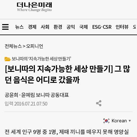
뉴스
경제
사회
환경
공익
국제
ESG·CSR
인터뷰
오
전체뉴스
>
오피니언
보니따의 ‘지속가능한 세상 만들기’
[보니따의 지속가능한 세상 만들기] 그 많
던 음식은 어디로 갔을까
공윤희·윤예림 보니따 공동대표
입력 2016.07.21.
07:50
Korean
▼
전 세계 인구 9명 중 1명, 제때 끼니를 떼우지 못해 영양실