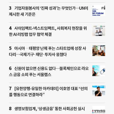
기업자원봉사의 ‘진짜 성과’는 무엇인가…UN이
제시한 새 기준은
사이임팩트-넥스트임팩트, 사회복지 현장을 위
한 AI 리빙랩 업무 협약 체결
아시아ㆍ태평양 난제 푸는 스타트업에 성장 사
다리…국제기구·재단·투자사 뭉쳤다
신원이 없으면 신용도 없다…블록체인으로 라오
스 금융 소외 푸는 서울랩스
[유한양행-유일한 아카데미] 이호영 대표 “선의
를 행동으로 연결하라”
생명보험업계, ‘상생금융’ 통한 사회공헌 실시