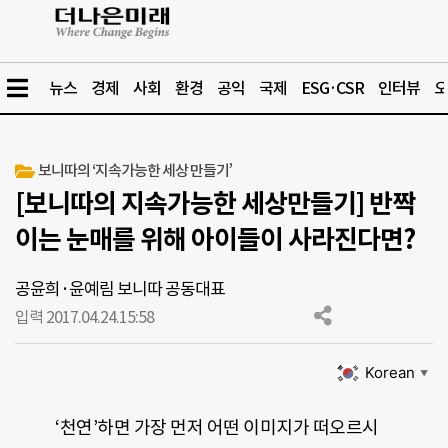
뉴스
경제
사회
환경
공익
국제
ESG·CSR
인터뷰
오
보니따의 ‘지속가능한 세상 만들기’
[보니따의 지속가능한 세상만들기] 반짝
이는 눈매를 위해 아이들이 사라진다면?
공윤희·윤예림 보니따 공동대표
입력 2017.04.24.
15:58
Korean
▼
‘천연’하면 가장 먼저 어떤 이미지가 떠오르시