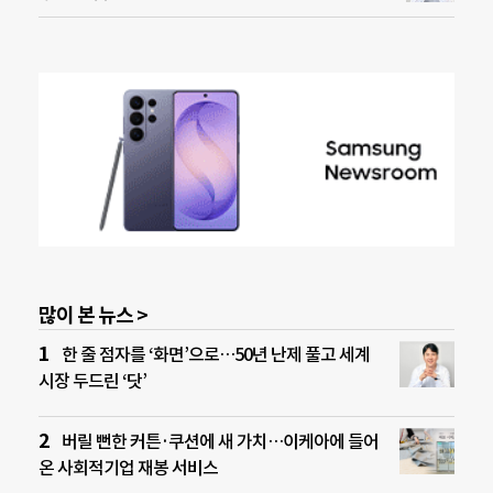
많이 본 뉴스 >
한 줄 점자를 ‘화면’으로…50년 난제 풀고 세계
시장 두드린 ‘닷’
버릴 뻔한 커튼·쿠션에 새 가치…이케아에 들어
온 사회적기업 재봉 서비스