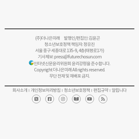
(주)더나은미래 발행인/편집인: 김윤곤
청소년보호정책 책임자: 정유진
서울 중구 세종대로 135-9, 4층(태평로1가)
기사제보:
press@futurechosun.com
인터넷신문윤리위원회 윤리강령을 준수합니다.
Copyright 더나은미래 All rights reserved.
무단 전재 및 재배포 금지.
회사소개
개인정보처리방침
청소년보호정책
편집규약
알립니다