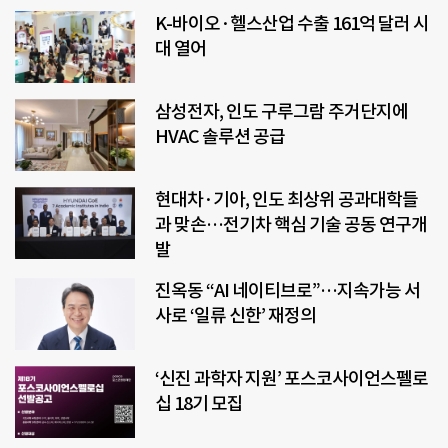
K-바이오·헬스산업 수출 161억 달러 시
대 열어
삼성전자, 인도 구루그람 주거단지에
HVAC 솔루션 공급
현대차·기아, 인도 최상위 공과대학들
과 맞손…전기차 핵심 기술 공동 연구개
발
진옥동 “AI 네이티브로”…지속가능 서
사로 ‘일류 신한’ 재정의
‘신진 과학자 지원’ 포스코사이언스펠로
십 18기 모집