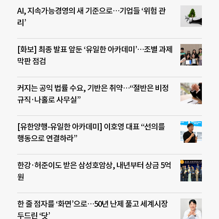
AI, 지속가능경영의 새 기준으로…기업들 ‘위험 관
리’
[화보] 최종 발표 앞둔 ‘유일한 아카데미’…조별 과제
막판 점검
커지는 공익 법률 수요, 기반은 취약…“절반은 비정
규직·나홀로 사무실”
[유한양행-유일한 아카데미] 이호영 대표 “선의를
행동으로 연결하라”
한강·허준이도 받은 삼성호암상, 내년부터 상금 5억
원
한 줄 점자를 ‘화면’으로…50년 난제 풀고 세계시장
두드린 ‘닷’