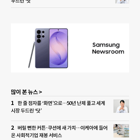
두드린 ‘닷’
많이 본 뉴스 >
한 줄 점자를 ‘화면’으로…50년 난제 풀고 세계
시장 두드린 ‘닷’
버릴 뻔한 커튼·쿠션에 새 가치…이케아에 들어
온 사회적기업 재봉 서비스