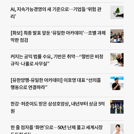
AI, 지속가능경영의 새 기준으로…기업들 ‘위험 관
리’
[화보] 최종 발표 앞둔 ‘유일한 아카데미’…조별 과제
막판 점검
커지는 공익 법률 수요, 기반은 취약…“절반은 비정
규직·나홀로 사무실”
[유한양행-유일한 아카데미] 이호영 대표 “선의를
행동으로 연결하라”
한강·허준이도 받은 삼성호암상, 내년부터 상금 5억
원
한 줄 점자를 ‘화면’으로…50년 난제 풀고 세계시장