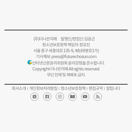
(주)더나은미래 발행인/편집인: 김윤곤
청소년보호정책 책임자: 정유진
서울 중구 세종대로 135-9, 4층(태평로1가)
기사제보:
press@futurechosun.com
인터넷신문윤리위원회 윤리강령을 준수합니다.
Copyright 더나은미래 All rights reserved.
무단 전재 및 재배포 금지.
회사소개
개인정보처리방침
청소년보호정책
편집규약
알립니다