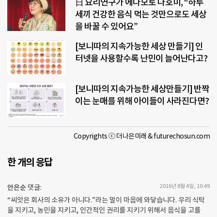
日 요리연구가 에다모토 나호미, “하루
세끼 건강한 음식 먹는 것만으로도 세상
을 바꿀 수 있어요”
[보니따의 지속가능한 세상 만들기] 인
터넷을 사용할수록 난민이 늘어난다고?
[보니따의 지속가능한 세상만들기] 반짝
이는 눈매를 위해 아이들이 사라진다면?
Copyrights ⓒ 더나은미래 & futurechosun.com
한 개의 응답
2016년 8월 4일, 10:49
안은순
댓글:
“씨앗은 회사의 소유가 아니다.”라는 말이 마음에 와닿습니다. 우리 식탁
을 지키고, 농민을 지키고, 인간적인 권리를 지키기 위해서 음식을 고를