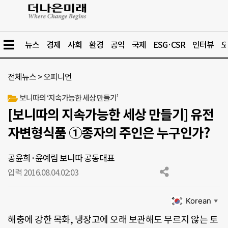
뉴스
경제
사회
환경
공익
국제
ESG·CSR
인터뷰
오
전체뉴스
>
오피니언
보니따의 ‘지속가능한 세상 만들기’
[보니따의 지속가능한 세상 만들기] 유전
자변형식품 ①종자의 주인은 누구인가?
공윤희·윤예림 보니따 공동대표
입력 2016.08.04.
02:03
Korean
▼
해충에 강한 목화, 냉장고에 오래 보관해도 무르지 않는 토