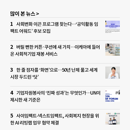
많이 본 뉴스 >
사회변화 이끈 프로그램 찾는다…‘공익활동 임
팩트 어워드’ 후보 모집
버릴 뻔한 커튼·쿠션에 새 가치…이케아에 들어
온 사회적기업 재봉 서비스
한 줄 점자를 ‘화면’으로…50년 난제 풀고 세계
시장 두드린 ‘닷’
기업자원봉사의 ‘진짜 성과’는 무엇인가…UN이
제시한 새 기준은
사이임팩트-넥스트임팩트, 사회복지 현장을 위
한 AI 리빙랩 업무 협약 체결