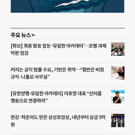
주요 뉴스 >
[화보] 최종 발표 앞둔 ‘유일한 아카데미’…조별 과제
막판 점검
커지는 공익 법률 수요, 기반은 취약…“절반은 비정
규직·나홀로 사무실”
[유한양행-유일한 아카데미] 이호영 대표 “선의를
행동으로 연결하라”
한강·허준이도 받은 삼성호암상, 내년부터 상금 5억
원