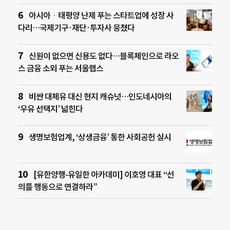
아시아ㆍ태평양 난제 푸는 스타트업에 성장 사
다리…국제기구·재단·투자사 뭉쳤다
신원이 없으면 신용도 없다…블록체인으로 라오
스 금융 소외 푸는 서울랩스
비싼 대체유 대신 현지 캐슈넛…인도네시아의
‘우유 선택지’ 넓힌다
생명보험업계, ‘상생금융’ 통한 사회공헌 실시
[유한양행-유일한 아카데미] 이호영 대표 “선
의를 행동으로 연결하라”