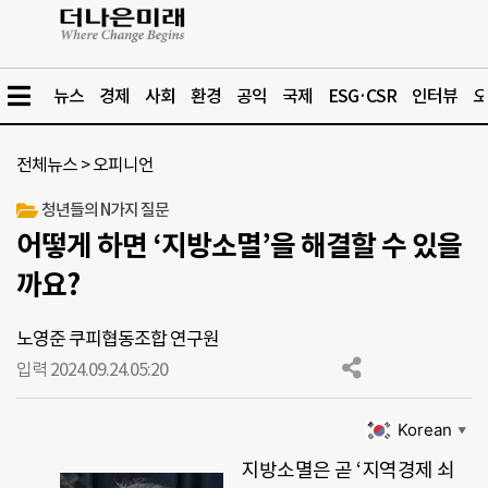
뉴스
경제
사회
환경
공익
국제
ESG·CSR
인터뷰
오
전체뉴스
>
오피니언
청년들의 N가지 질문
어떻게 하면 ‘지방소멸’을 해결할 수 있을
까요?
노영준 쿠피협동조합 연구원
입력 2024.09.24.
05:20
Korean
▼
지방소멸은 곧 ‘지역경제 쇠