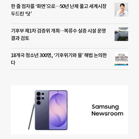
한 줄 점자를 ‘화면’으로…50년 난제 풀고 세계시장
두드린 ‘닷’
기후부 제1차 검증위 개최…복류수 실증 시설 운영
결과 검토
18개국 청소년 300명, ‘기후위기와 물’ 해법 논의한
다