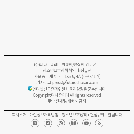
(주)더나은미래 발행인/편집인: 김윤곤
청소년보호정책 책임자: 정유진
서울 중구 세종대로 135-9, 4층(태평로1가)
기사제보:
press@futurechosun.com
인터넷신문윤리위원회 윤리강령을 준수합니다.
Copyright 더나은미래 All rights reserved.
무단 전재 및 재배포 금지.
회사소개
개인정보처리방침
청소년보호정책
편집규약
알립니다