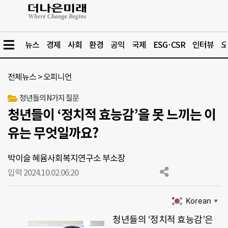
뉴스
경제
사회
환경
공익
국제
ESG·CSR
인터뷰
오
전체뉴스
>
오피니언
청년들의 N가지 질문
청년들이 ‘정치적 효능감’을 못 느끼는 이
유는 무엇일까요?
박이슬 혜윰사회복지연구소 부소장
입력 2024.10.02.
06:20
Korean
▼
청년들의 ‘정치적 효능감’은