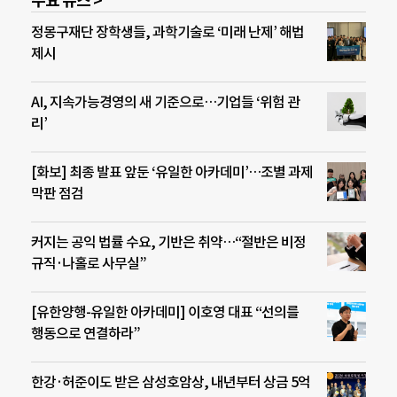
주요 뉴스 >
정몽구재단 장학생들, 과학기술로 ‘미래 난제’ 해법
제시
AI, 지속가능경영의 새 기준으로…기업들 ‘위험 관
리’
[화보] 최종 발표 앞둔 ‘유일한 아카데미’…조별 과제
막판 점검
커지는 공익 법률 수요, 기반은 취약…“절반은 비정
규직·나홀로 사무실”
[유한양행-유일한 아카데미] 이호영 대표 “선의를
행동으로 연결하라”
한강·허준이도 받은 삼성호암상, 내년부터 상금 5억