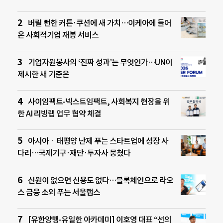
버릴 뻔한 커튼·쿠션에 새 가치…이케아에 들어
온 사회적기업 재봉 서비스
기업자원봉사의 ‘진짜 성과’는 무엇인가…UN이
제시한 새 기준은
사이임팩트-넥스트임팩트, 사회복지 현장을 위
한 AI 리빙랩 업무 협약 체결
아시아ㆍ태평양 난제 푸는 스타트업에 성장 사
다리…국제기구·재단·투자사 뭉쳤다
신원이 없으면 신용도 없다…블록체인으로 라오
스 금융 소외 푸는 서울랩스
[유한양행-유일한 아카데미] 이호영 대표 “선의