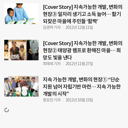
[Cover Story] 지속가능한 개발, 변화의
현장③ 일자리 생기고 소득 늘어… 활기
되찾은 마을에 주민들 ‘활짝’
김경하 기자
2012년 12월 11일
[Cover Story] 지속가능한 개발, 변화의
현장② 태양광 램프로 환해진 마을… 희
망도 빛을 낸다
최태욱 기자
2012년 11월 27일
지속 가능한 개발, 변화의 현장① “단순
지원 넘어 자립기반 마련… 지속 가능한
개발의 시작”
정유진 기자
2012년 10월 23일