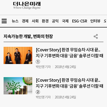
뉴스
경제
사회
환경
공익
국제
ESG·CSR
인터뷰
오
지속가능한 개발, 변화의 현장
[Cover Story] 환경 무임승차 시대 끝..
지구 기후변화 대응 ‘금융’ 솔루션 더할 때
①
박민영 기자
2018년 4월 24일
[Cover Story] 환경 무임승차 시대 끝..
지구 기후변화 대응 ‘금융’ 솔루션 더할 때
②
박민영 기자
2018년 4월 24일