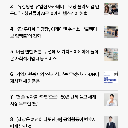
[유한양행-유일한 아카데미] “코딩 몰라도 앱 만
든다”…청년들이 AI로 설계한 헬스케어 해법
K팝 무대에 태양광, 이케아엔 수선소…‘콜렉티
브 임팩트’의 진화
버릴 뻔한 커튼·쿠션에 새 가치…이케아에 들어
온 사회적기업 재봉 서비스
기업자원봉사의 ‘진짜 성과’는 무엇인가…UN이
제시한 새 기준은
한 줄 점자를 ‘화면’으로…50년 난제 풀고 세계
시장 두드린 ‘닷’
[세상은 여전히 따뜻한 法] 공익활동이 변호사
에게 남긴 것