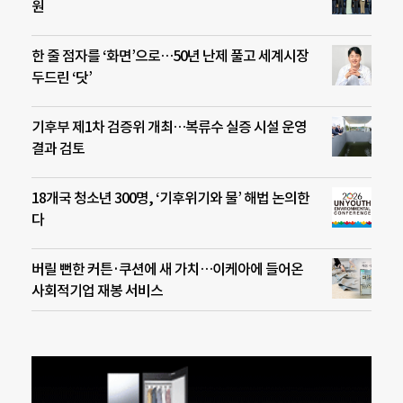
원
한 줄 점자를 ‘화면’으로…50년 난제 풀고 세계시장
두드린 ‘닷’
기후부 제1차 검증위 개최…복류수 실증 시설 운영
결과 검토
18개국 청소년 300명, ‘기후위기와 물’ 해법 논의한
다
버릴 뻔한 커튼·쿠션에 새 가치…이케아에 들어온
사회적기업 재봉 서비스