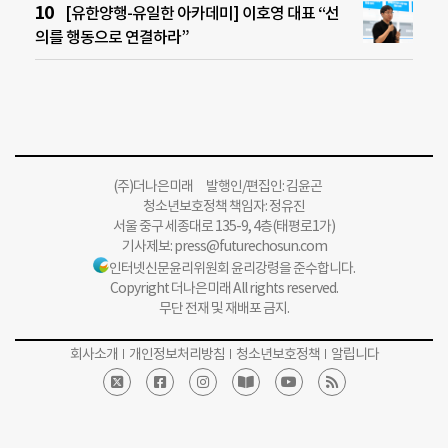
[유한양행-유일한 아카데미] 이호영 대표 “선
의를 행동으로 연결하라”
(주)더나은미래 발행인/편집인: 김윤곤
청소년보호정책 책임자: 정유진
서울 중구 세종대로 135-9, 4층(태평로1가)
기사제보:
press@futurechosun.com
인터넷신문윤리위원회 윤리강령을 준수합니다.
Copyright 더나은미래 All rights reserved.
무단 전재 및 재배포 금지.
회사소개
개인정보처리방침
청소년보호정책
알립니다