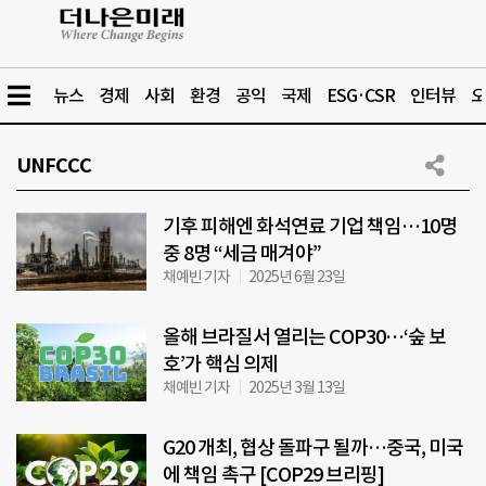
뉴스
경제
사회
환경
공익
국제
ESG·CSR
인터뷰
오
UNFCCC
기후 피해엔 화석연료 기업 책임…10명
중 8명 “세금 매겨야”
채예빈 기자
2025년 6월 23일
올해 브라질서 열리는 COP30…‘숲 보
호’가 핵심 의제
채예빈 기자
2025년 3월 13일
G20 개최, 협상 돌파구 될까…중국, 미국
에 책임 촉구 [COP29 브리핑]