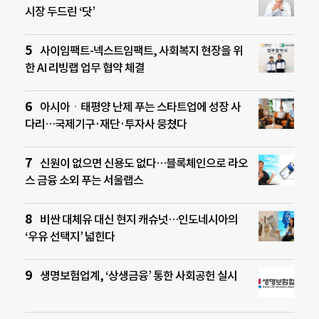
시장 두드린 ‘닷’
사이임팩트-넥스트임팩트, 사회복지 현장을 위
한 AI 리빙랩 업무 협약 체결
아시아ㆍ태평양 난제 푸는 스타트업에 성장 사
다리…국제기구·재단·투자사 뭉쳤다
신원이 없으면 신용도 없다…블록체인으로 라오
스 금융 소외 푸는 서울랩스
비싼 대체유 대신 현지 캐슈넛…인도네시아의
‘우유 선택지’ 넓힌다
생명보험업계, ‘상생금융’ 통한 사회공헌 실시