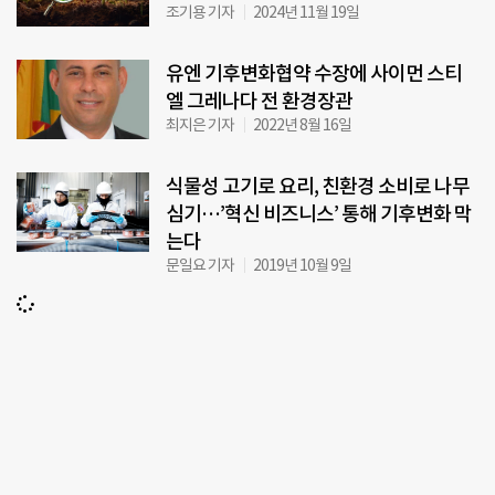
조기용 기자
2024년 11월 19일
유엔 기후변화협약 수장에 사이먼 스티
엘 그레나다 전 환경장관
최지은 기자
2022년 8월 16일
식물성 고기로 요리, 친환경 소비로 나무
심기…’혁신 비즈니스’ 통해 기후변화 막
는다
문일요 기자
2019년 10월 9일