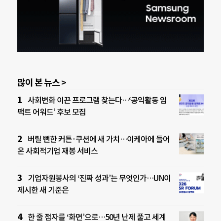
많이 본 뉴스 >
사회변화 이끈 프로그램 찾는다…‘공익활동 임
팩트 어워드’ 후보 모집
버릴 뻔한 커튼·쿠션에 새 가치…이케아에 들어
온 사회적기업 재봉 서비스
기업자원봉사의 ‘진짜 성과’는 무엇인가…UN이
제시한 새 기준은
한 줄 점자를 ‘화면’으로…50년 난제 풀고 세계