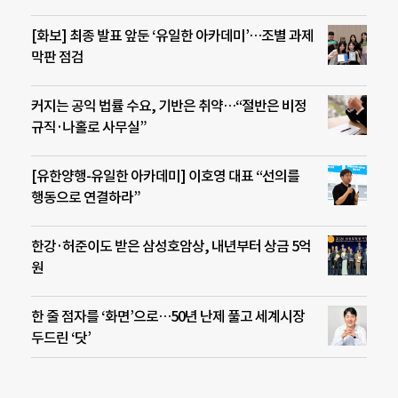
[화보] 최종 발표 앞둔 ‘유일한 아카데미’…조별 과제
막판 점검
커지는 공익 법률 수요, 기반은 취약…“절반은 비정
규직·나홀로 사무실”
[유한양행-유일한 아카데미] 이호영 대표 “선의를
행동으로 연결하라”
한강·허준이도 받은 삼성호암상, 내년부터 상금 5억
원
한 줄 점자를 ‘화면’으로…50년 난제 풀고 세계시장
두드린 ‘닷’