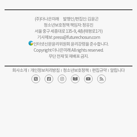
(주)더나은미래 발행인/편집인: 김윤곤
청소년보호정책 책임자: 정유진
서울 중구 세종대로 135-9, 4층(태평로1가)
기사제보:
press@futurechosun.com
인터넷신문윤리위원회 윤리강령을 준수합니다.
Copyright 더나은미래 All rights reserved.
무단 전재 및 재배포 금지.
회사소개
개인정보처리방침
청소년보호정책
편집규약
알립니다