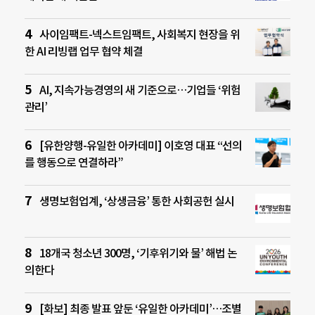
사이임팩트-넥스트임팩트, 사회복지 현장을 위
한 AI 리빙랩 업무 협약 체결
AI, 지속가능경영의 새 기준으로…기업들 ‘위험
관리’
[유한양행-유일한 아카데미] 이호영 대표 “선의
를 행동으로 연결하라”
생명보험업계, ‘상생금융’ 통한 사회공헌 실시
18개국 청소년 300명, ‘기후위기와 물’ 해법 논
의한다
[화보] 최종 발표 앞둔 ‘유일한 아카데미’…조별