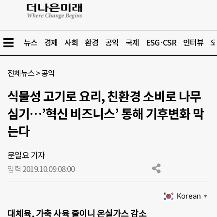
뉴스
경제
사회
환경
공익
국제
ESG·CSR
인터뷰
오
전체뉴스
>
공익
식물성 고기로 요리, 친환경 소비로 나무
심기…’혁신 비즈니스’ 통해 기후변화 막
는다
문일요 기자
입력 2019.10.09.
08:00
Korean
▼
대체육, 가축 사육 줄이니 온실가스 감소