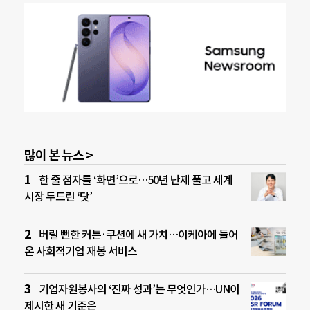
많이 본 뉴스 >
한 줄 점자를 ‘화면’으로…50년 난제 풀고 세계
시장 두드린 ‘닷’
버릴 뻔한 커튼·쿠션에 새 가치…이케아에 들어
온 사회적기업 재봉 서비스
기업자원봉사의 ‘진짜 성과’는 무엇인가…UN이
제시한 새 기준은