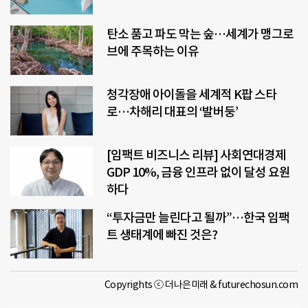
탄소 품고 파도 막는 숲…세계가 맹그로
브에 주목하는 이유
청각장애 아이돌을 세계적 K팝 스타
로…차해리 대표의 ‘발버둥’
[임팩트 비즈니스 리뷰] 사회연대경제
GDP 10%, 금융 인프라 없이 달성 요원
하다
“투자금만 늘린다고 될까”…한국 임팩
트 생태계에 빠진 것은?
Copyrights ⓒ 더나은미래 & futurechosun.com