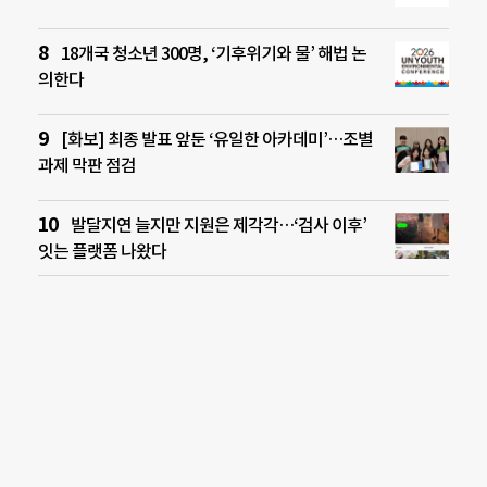
18개국 청소년 300명, ‘기후위기와 물’ 해법 논
의한다
[화보] 최종 발표 앞둔 ‘유일한 아카데미’…조별
과제 막판 점검
발달지연 늘지만 지원은 제각각…‘검사 이후’
잇는 플랫폼 나왔다