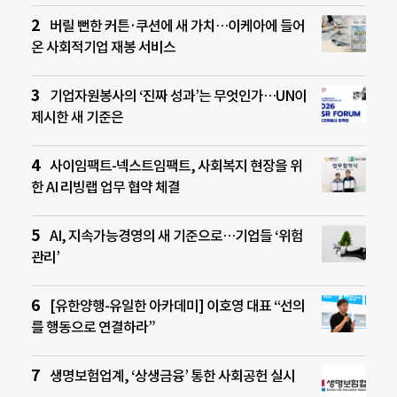
버릴 뻔한 커튼·쿠션에 새 가치…이케아에 들어
온 사회적기업 재봉 서비스
기업자원봉사의 ‘진짜 성과’는 무엇인가…UN이
제시한 새 기준은
사이임팩트-넥스트임팩트, 사회복지 현장을 위
한 AI 리빙랩 업무 협약 체결
AI, 지속가능경영의 새 기준으로…기업들 ‘위험
관리’
[유한양행-유일한 아카데미] 이호영 대표 “선의
를 행동으로 연결하라”
생명보험업계, ‘상생금융’ 통한 사회공헌 실시