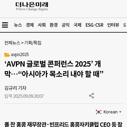
뉴스
경제
사회
환경
공익
국제
ESG·CSR
인터뷰
오
전체뉴스
>
기획/특집
avpn2025
‘AVPN 글로벌 콘퍼런스 2025’ 개
막…“아시아가 목소리 내야 할 때”
김규리 기자
입력 2025.09.09.
20:07
Korean
▼
폴 찬 홍콩 재무장관·빈프리드 홍콩자키클럽 CEO 등 참