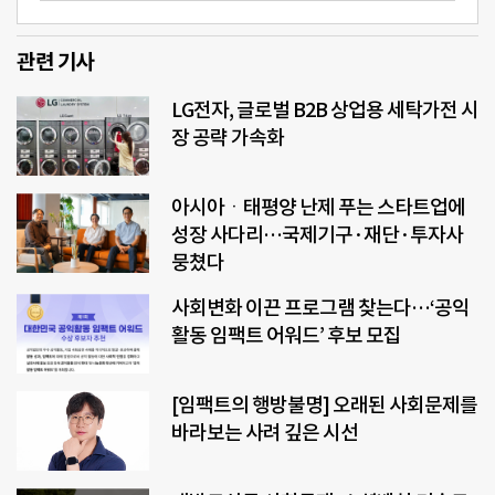
관련 기사
LG전자, 글로벌 B2B 상업용 세탁가전 시
장 공략 가속화
아시아ㆍ태평양 난제 푸는 스타트업에
성장 사다리…국제기구·재단·투자사
뭉쳤다
사회변화 이끈 프로그램 찾는다…‘공익
활동 임팩트 어워드’ 후보 모집
[임팩트의 행방불명] 오래된 사회문제를
바라보는 사려 깊은 시선