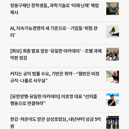
정몽구재단 장학생들, 과학기술로 ‘미래 난제’ 해법
제시
AI, 지속가능경영의 새 기준으로…기업들 ‘위험 관
리’
[화보] 최종 발표 앞둔 ‘유일한 아카데미’…조별 과제
막판 점검
커지는 공익 법률 수요, 기반은 취약…“절반은 비정
규직·나홀로 사무실”
[유한양행-유일한 아카데미] 이호영 대표 “선의를
행동으로 연결하라”
한강·허준이도 받은 삼성호암상, 내년부터 상금 5억
원