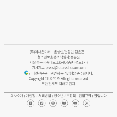
(주)더나은미래 발행인/편집인: 김윤곤
청소년보호정책 책임자: 정유진
서울 중구 세종대로 135-9, 4층(태평로1가)
기사제보:
press@futurechosun.com
인터넷신문윤리위원회 윤리강령을 준수합니다.
Copyright 더나은미래 All rights reserved.
무단 전재 및 재배포 금지.
회사소개
개인정보처리방침
청소년보호정책
편집규약
알립니다