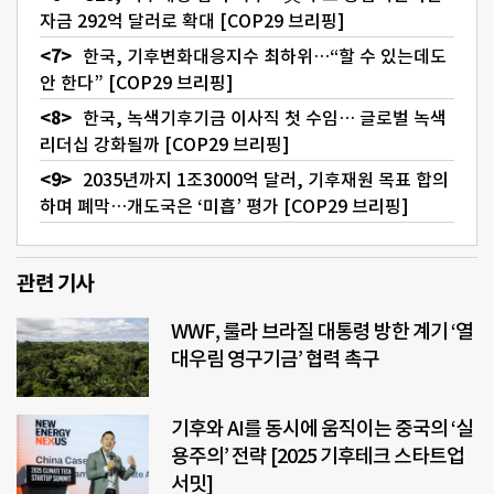
자금 292억 달러로 확대 [COP29 브리핑]
한국, 기후변화대응지수 최하위…“할 수 있는데도
안 한다” [COP29 브리핑]
한국, 녹색기후기금 이사직 첫 수임… 글로벌 녹색
리더십 강화될까 [COP29 브리핑]
2035년까지 1조3000억 달러, 기후재원 목표 합의
하며 폐막…개도국은 ‘미흡’ 평가 [COP29 브리핑]
관련 기사
WWF, 룰라 브라질 대통령 방한 계기 ‘열
대우림 영구기금’ 협력 촉구
기후와 AI를 동시에 움직이는 중국의 ‘실
용주의’ 전략 [2025 기후테크 스타트업
서밋]