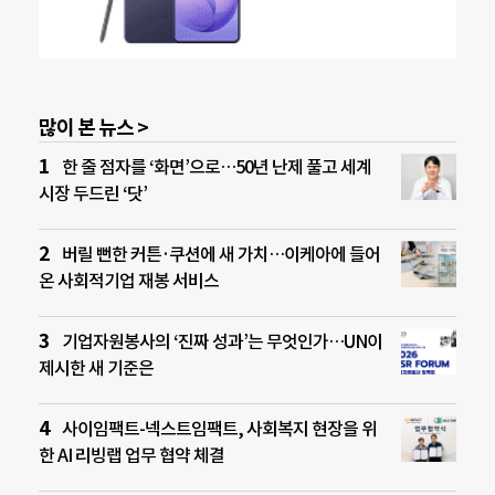
많이 본 뉴스 >
한 줄 점자를 ‘화면’으로…50년 난제 풀고 세계
시장 두드린 ‘닷’
버릴 뻔한 커튼·쿠션에 새 가치…이케아에 들어
온 사회적기업 재봉 서비스
기업자원봉사의 ‘진짜 성과’는 무엇인가…UN이
제시한 새 기준은
사이임팩트-넥스트임팩트, 사회복지 현장을 위
한 AI 리빙랩 업무 협약 체결