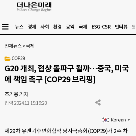
뉴스
경제
사회
환경
공익
국제
ESG·CSR
인터뷰
오
전체뉴스
>
국제
COP29
G20 개최, 협상 돌파구 될까…중국, 미국
에 책임 촉구 [COP29 브리핑]
조기용 기자
입력 2024.11.19.
19:20
Korean
▼
제29차 유엔기후변화협약 당사국총회(COP29)가 2주 차