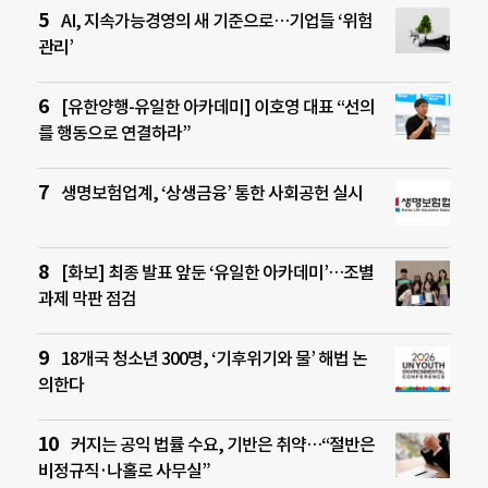
AI, 지속가능경영의 새 기준으로…기업들 ‘위험
관리’
[유한양행-유일한 아카데미] 이호영 대표 “선의
를 행동으로 연결하라”
생명보험업계, ‘상생금융’ 통한 사회공헌 실시
[화보] 최종 발표 앞둔 ‘유일한 아카데미’…조별
과제 막판 점검
18개국 청소년 300명, ‘기후위기와 물’ 해법 논
의한다
커지는 공익 법률 수요, 기반은 취약…“절반은
비정규직·나홀로 사무실”