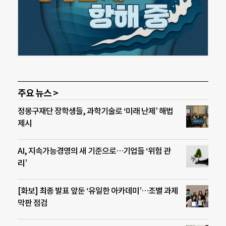
주요 뉴스 >
정몽구재단 장학생들, 과학기술로 ‘미래 난제’ 해법
제시
AI, 지속가능경영의 새 기준으로…기업들 ‘위험 관
리’
[화보] 최종 발표 앞둔 ‘유일한 아카데미’…조별 과제
막판 점검