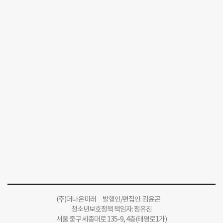
(주)더나은미래 발행인/편집인: 김윤곤
청소년보호정책 책임자: 정유진
서울 중구 세종대로 135-9, 4층(태평로1가)