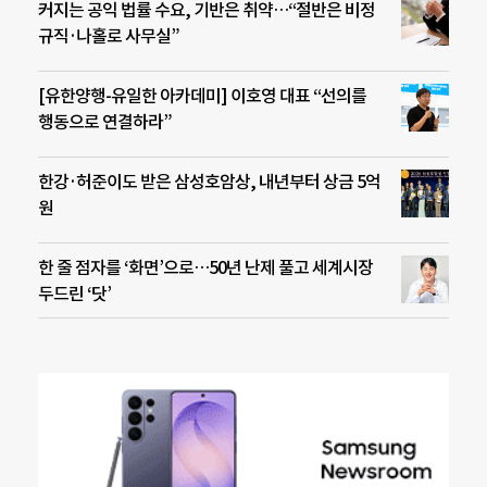
커지는 공익 법률 수요, 기반은 취약…“절반은 비정
규직·나홀로 사무실”
[유한양행-유일한 아카데미] 이호영 대표 “선의를
행동으로 연결하라”
한강·허준이도 받은 삼성호암상, 내년부터 상금 5억
원
한 줄 점자를 ‘화면’으로…50년 난제 풀고 세계시장
두드린 ‘닷’