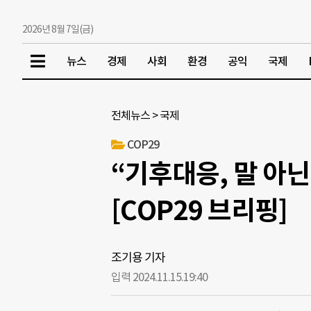
2026년 8월 7일(금)
뉴스
경제
사회
환경
공익
국제
전체뉴스
>
국제
COP29
“기후대응, 말 아닌
[COP29 브리핑]
조기용 기자
입력 2024.11.15.
19:40