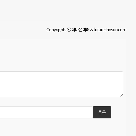
Copyrights ⓒ 더나은미래 & futurechosun.com