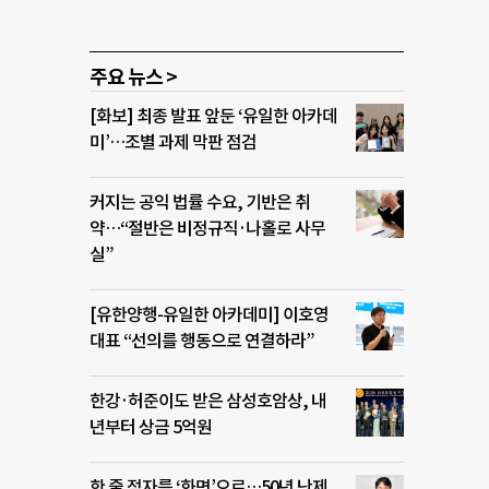
주요 뉴스 >
[화보] 최종 발표 앞둔 ‘유일한 아카데
미’…조별 과제 막판 점검
커지는 공익 법률 수요, 기반은 취
약…“절반은 비정규직·나홀로 사무
실”
[유한양행-유일한 아카데미] 이호영
대표 “선의를 행동으로 연결하라”
한강·허준이도 받은 삼성호암상, 내
년부터 상금 5억원
한 줄 점자를 ‘화면’으로…50년 난제