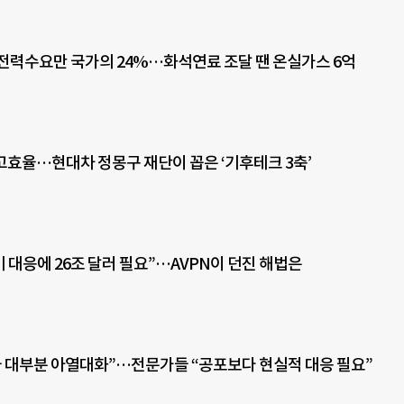
전력수요만 국가의 24%…화석연료 조달 땐 온실가스 6억
효율…현대차 정몽구 재단이 꼽은 ‘기후테크 3축’
 대응에 26조 달러 필요”…AVPN이 던진 해법은
국 대부분 아열대화”…전문가들 “공포보다 현실적 대응 필요”