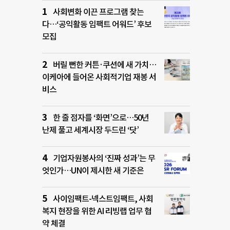
사회변화 이끈 프로그램 찾는
다…‘공익활동 임팩트 어워드’ 후보
모집
버릴 뻔한 커튼·쿠션에 새 가치…
이케아에 들어온 사회적기업 재봉 서
비스
한 줄 점자를 ‘화면’으로…50년
난제 풀고 세계시장 두드린 ‘닷’
기업자원봉사의 ‘진짜 성과’는 무
엇인가…UN이 제시한 새 기준은
사이임팩트-넥스트임팩트, 사회
복지 현장을 위한 AI 리빙랩 업무 협
약 체결