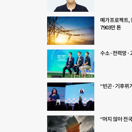
메가프로젝트, 
7903만 톤
수소·전력망·고
“빈곤·기후위기
“머지 않아 전