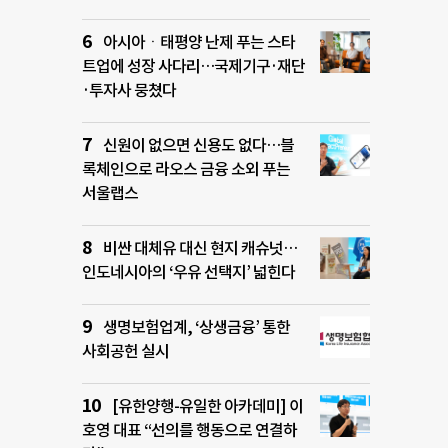
아시아ㆍ태평양 난제 푸는 스타
트업에 성장 사다리…국제기구·재단
·투자사 뭉쳤다
신원이 없으면 신용도 없다…블
록체인으로 라오스 금융 소외 푸는
서울랩스
비싼 대체유 대신 현지 캐슈넛…
인도네시아의 ‘우유 선택지’ 넓힌다
생명보험업계, ‘상생금융’ 통한
사회공헌 실시
[유한양행-유일한 아카데미] 이
호영 대표 “선의를 행동으로 연결하