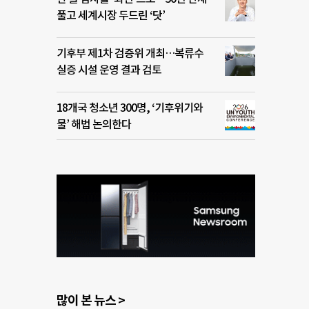
풀고 세계시장 두드린 ‘닷’
기후부 제1차 검증위 개최…복류수
실증 시설 운영 결과 검토
18개국 청소년 300명, ‘기후위기와
물’ 해법 논의한다
많이 본 뉴스 >