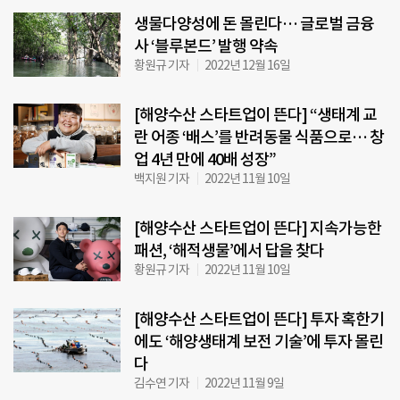
생물다양성에 돈 몰린다… 글로벌 금융
사 ‘블루본드’ 발행 약속
황원규 기자
2022년 12월 16일
[해양수산 스타트업이 뜬다] “생태계 교
란 어종 ‘배스’를 반려동물 식품으로… 창
업 4년 만에 40배 성장”
백지원 기자
2022년 11월 10일
[해양수산 스타트업이 뜬다] 지속가능한
패션, ‘해적생물’에서 답을 찾다
황원규 기자
2022년 11월 10일
[해양수산 스타트업이 뜬다] 투자 혹한기
에도 ‘해양생태계 보전 기술’에 투자 몰린
다
김수연 기자
2022년 11월 9일