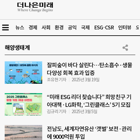
뉴스
경제
사회
환경
공익
국제
ESG·CSR
인터뷰
오
해양생태계
잘피숲이 바다 살린다…탄소흡수·생물
다양성 회복 효과 입증
조유현 기자
2025년 3월 19일
“미래 ESG 리더 찾습니다” 희망친구 기
아대책·LG화학, ‘그린클래스’ 5기 모집
김규리 기자
2025년 3월 5일
전남도, 세계자연유산 ‘갯벌’ 보전·관리
에 9000억원 투입