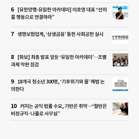
[유한양행-유일한 아카데미] 이호영 대표 “선의
를 행동으로 연결하라”
생명보험업계, ‘상생금융’ 통한 사회공헌 실시
[화보] 최종 발표 앞둔 ‘유일한 아카데미’…조별
과제 막판 점검
18개국 청소년 300명, ‘기후위기와 물’ 해법 논
의한다
커지는 공익 법률 수요, 기반은 취약…“절반은
비정규직·나홀로 사무실”