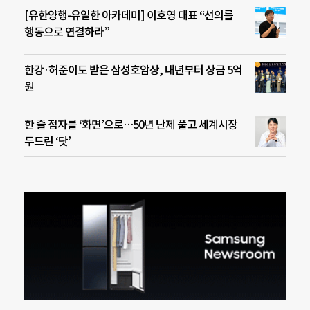
[유한양행-유일한 아카데미] 이호영 대표 “선의를
행동으로 연결하라”
한강·허준이도 받은 삼성호암상, 내년부터 상금 5억
원
한 줄 점자를 ‘화면’으로…50년 난제 풀고 세계시장
두드린 ‘닷’