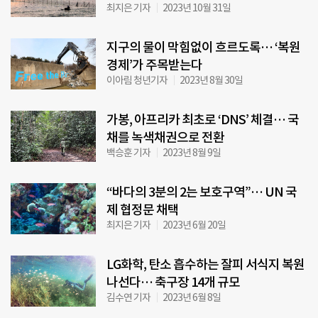
최지은 기자
2023년 10월 31일
지구의 물이 막힘없이 흐르도록… ‘복원
경제’가 주목받는다
이아림 청년기자
2023년 8월 30일
가봉, 아프리카 최초로 ‘DNS’ 체결… 국
채를 녹색채권으로 전환
백승훈 기자
2023년 8월 9일
“바다의 3분의 2는 보호구역”… UN 국
제 협정문 채택
최지은 기자
2023년 6월 20일
LG화학, 탄소 흡수하는 잘피 서식지 복원
나선다… 축구장 14개 규모
김수연 기자
2023년 6월 8일