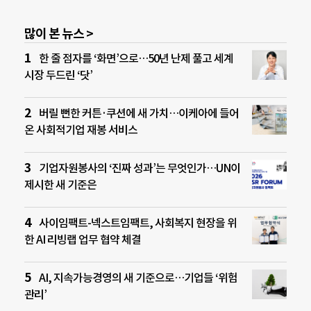
많이 본 뉴스 >
한 줄 점자를 ‘화면’으로…50년 난제 풀고 세계
시장 두드린 ‘닷’
버릴 뻔한 커튼·쿠션에 새 가치…이케아에 들어
온 사회적기업 재봉 서비스
기업자원봉사의 ‘진짜 성과’는 무엇인가…UN이
제시한 새 기준은
사이임팩트-넥스트임팩트, 사회복지 현장을 위
한 AI 리빙랩 업무 협약 체결
AI, 지속가능경영의 새 기준으로…기업들 ‘위험
관리’