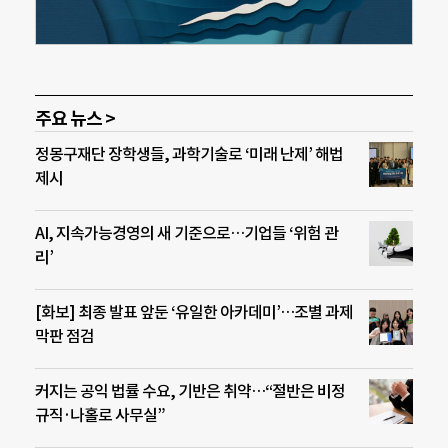
주요 뉴스 >
정몽구재단 장학생들, 과학기술로 ‘미래 난제’ 해법
제시
AI, 지속가능경영의 새 기준으로…기업들 ‘위험 관
리’
[화보] 최종 발표 앞둔 ‘유일한 아카데미’…조별 과제
막판 점검
커지는 공익 법률 수요, 기반은 취약…“절반은 비정
규직·나홀로 사무실”