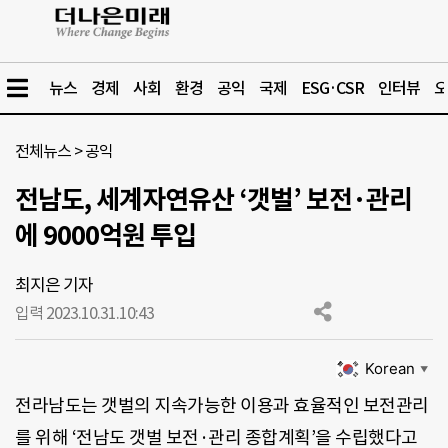
뉴스
경제
사회
환경
공익
국제
ESG·CSR
인터뷰
오
전체뉴스
>
공익
전남도, 세계자연유산 ‘갯벌’ 보전·관리
에 9000억원 투입
최지은 기자
입력 2023.10.31.
10:43
Korean
▼
전라남도는 갯벌의 지속가능한 이용과 효율적인 보전관리
를 위해 ‘전남도 갯벌 보전·관리 종합계획’을 수립했다고