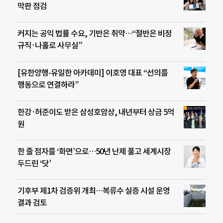
막판 점검
커지는 공익 법률 수요, 기반은 취약…“절반은 비정
규직·나홀로 사무실”
[유한양행-유일한 아카데미] 이호영 대표 “선의를
행동으로 연결하라”
한강·허준이도 받은 삼성호암상, 내년부터 상금 5억
원
한 줄 점자를 ‘화면’으로…50년 난제 풀고 세계시장
두드린 ‘닷’
기후부 제1차 검증위 개최…복류수 실증 시설 운영
결과 검토