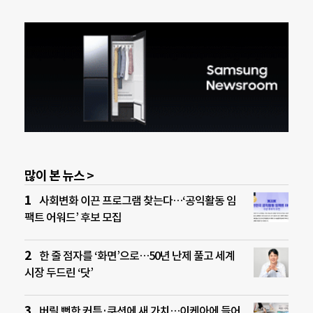
많이 본 뉴스 >
사회변화 이끈 프로그램 찾는다…‘공익활동 임
팩트 어워드’ 후보 모집
한 줄 점자를 ‘화면’으로…50년 난제 풀고 세계
시장 두드린 ‘닷’
버릴 뻔한 커튼·쿠션에 새 가치…이케아에 들어