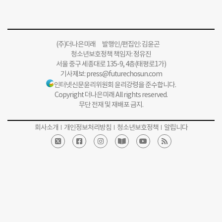
(주)더나은미래 발행인/편집인: 김윤곤
청소년보호정책 책임자: 정유진
서울 중구 세종대로 135-9, 4층(태평로1가)
기사제보:
press@futurechosun.com
인터넷신문윤리위원회 윤리강령을 준수합니다.
Copyright 더나은미래 All rights reserved.
무단 전재 및 재배포 금지.
회사소개
개인정보처리방침
청소년보호정책
알립니다