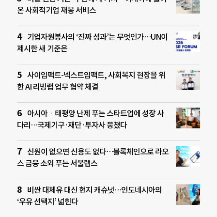
온 사회적기업 재봉 서비스
기업자원봉사의 ‘진짜 성과’는 무엇인가…UN이
제시한 새 기준은
사이임팩트-넥스트임팩트, 사회복지 현장을 위
한 AI 리빙랩 업무 협약 체결
아시아ㆍ태평양 난제 푸는 스타트업에 성장 사
다리…국제기구·재단·투자사 뭉쳤다
신원이 없으면 신용도 없다…블록체인으로 라오
스 금융 소외 푸는 서울랩스
비싼 대체유 대신 현지 캐슈넛…인도네시아의
‘우유 선택지’ 넓힌다