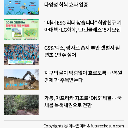
다양성 회복 효과 입증
“미래 ESG 리더 찾습니다” 희망친구 기
아대책·LG화학, ‘그린클래스’ 5기 모집
GS칼텍스, 람사르 습지 부안 갯벌서 칠
면초 1만주 심어
지구의 물이 막힘없이 흐르도록… ‘복원
경제’가 주목받는다
가봉, 아프리카 최초로 ‘DNS’ 체결… 국
채를 녹색채권으로 전환
Copyrights ⓒ 더나은미래 & futurechosun.com